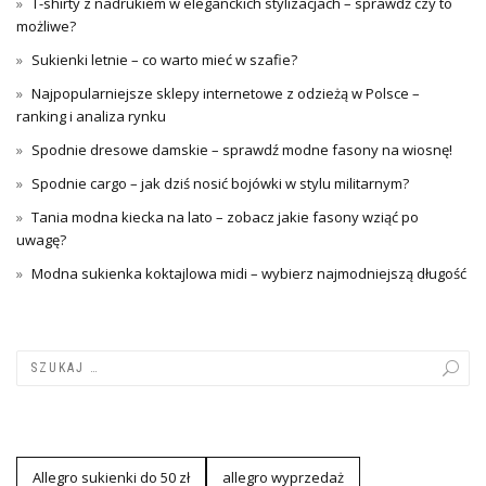
T-shirty z nadrukiem w eleganckich stylizacjach – sprawdź czy to
możliwe?
Sukienki letnie – co warto mieć w szafie?
Najpopularniejsze sklepy internetowe z odzieżą w Polsce –
ranking i analiza rynku
Spodnie dresowe damskie – sprawdź modne fasony na wiosnę!
Spodnie cargo – jak dziś nosić bojówki w stylu militarnym?
Tania modna kiecka na lato – zobacz jakie fasony wziąć po
uwagę?
Modna sukienka koktajlowa midi – wybierz najmodniejszą długość
Allegro sukienki do 50 zł
allegro wyprzedaż