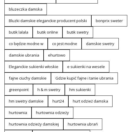
bluzeczka damska
Bluzki damskie eleganckie producent polski
bonprix sweter
butik lalala
butik online
butik swetry
co będzie modne w
co jest modne
damskie swetry
damskie ubrania
ehurtowo
Eleganckie sukienki włoskie
e sukienki na wesele
fajne ciuchy damskie
Gdzie kupić fajne i tanie ubrania
greenpoint
h & m swetry
hm sukienki
hm swetry damskie
hurt24
hurt odzież damska
hurtownia
hurtownia odzieży
hurtownia odzieży damskiej
hurtownia ubrań