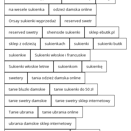
na wesele sukienka
odzież damska online
Orsay sukienki wyprzedaż
reserved swetr
reserved swetry
sheinside sukienki
sklep ebutik.pl
sklep z odzieżą
sukienkach
sukienki
sukienki butik
sukienkie
Sukienki włoskie i francuskie
Sukienki włoskie letnie
sukienkom
sukienkę
swetery
tania odzież damska online
tanie bluzki damskie
tanie sukienki do 50 zł
tanie swetry damskie
tanie swetry sklep internetowy
Tanie ubrania
tanie ubrania online
ubrania damskie sklep internetowy