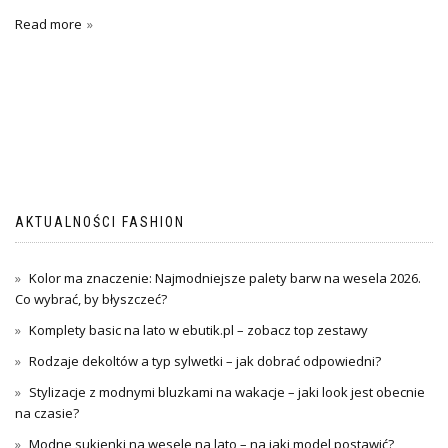
Read more
AKTUALNOŚCI FASHION
Kolor ma znaczenie: Najmodniejsze palety barw na wesela 2026.
Co wybrać, by błyszczeć?
Komplety basic na lato w ebutik.pl – zobacz top zestawy
Rodzaje dekoltów a typ sylwetki – jak dobrać odpowiedni?
Stylizacje z modnymi bluzkami na wakacje – jaki look jest obecnie
na czasie?
Modne sukienki na wesele na lato – na jaki model postawić?