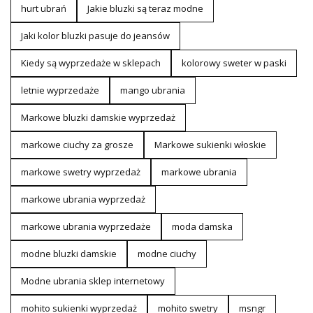
hurt ubrań
Jakie bluzki są teraz modne
Jaki kolor bluzki pasuje do jeansów
Kiedy są wyprzedaże w sklepach
kolorowy sweter w paski
letnie wyprzedaże
mango ubrania
Markowe bluzki damskie wyprzedaż
markowe ciuchy za grosze
Markowe sukienki włoskie
markowe swetry wyprzedaż
markowe ubrania
markowe ubrania wyprzedaż
markowe ubrania wyprzedaże
moda damska
modne bluzki damskie
modne ciuchy
Modne ubrania sklep internetowy
mohito sukienki wyprzedaż
mohito swetry
msngr