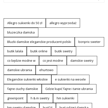
Allegro sukienki do 50 zł
allegro wyprzedaż
bluzeczka damska
Bluzki damskie eleganckie producent polski
bonprix sweter
butik lalala
butik online
butik swetry
co będzie modne w
co jest modne
damskie swetry
damskie ubrania
ehurtowo
Eleganckie sukienki włoskie
e sukienki na wesele
fajne ciuchy damskie
Gdzie kupić fajne i tanie ubrania
greenpoint
h & m swetry
hm sukienki
hm swetry damskie
hurt24
hurt odzież damska