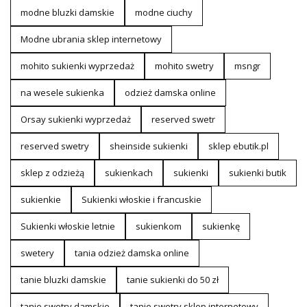
modne bluzki damskie
modne ciuchy
Modne ubrania sklep internetowy
mohito sukienki wyprzedaż
mohito swetry
msngr
na wesele sukienka
odzież damska online
Orsay sukienki wyprzedaż
reserved swetr
reserved swetry
sheinside sukienki
sklep ebutik.pl
sklep z odzieżą
sukienkach
sukienki
sukienki butik
sukienkie
Sukienki włoskie i francuskie
Sukienki włoskie letnie
sukienkom
sukienkę
swetery
tania odzież damska online
tanie bluzki damskie
tanie sukienki do 50 zł
tanie swetry damskie
tanie swetry sklep internetowy