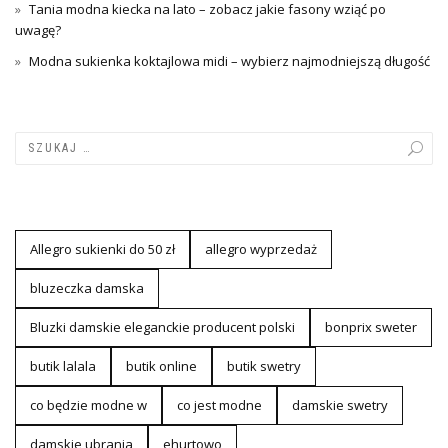
Tania modna kiecka na lato – zobacz jakie fasony wziąć po
uwagę?
Modna sukienka koktajlowa midi – wybierz najmodniejszą długość
Allegro sukienki do 50 zł
allegro wyprzedaż
bluzeczka damska
Bluzki damskie eleganckie producent polski
bonprix sweter
butik lalala
butik online
butik swetry
co będzie modne w
co jest modne
damskie swetry
damskie ubrania
ehurtowo