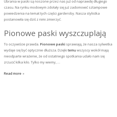
Ubrania w paski są noszone przez nas już od naprawdę długiego
czasu. Na rynku modowym zdołały się już zadomowić sztampowe
powiedzenia na temat tych części garderoby. Nasza stylistka
postanowiła się dziś z nimi zmierzyć.
Pionowe paski wyszczuplają
To oczywiście prawda.
Pionowe paski
sprawiają, że nasza sylwetka
wydaje się być optycznie dłuższa. Dzięki
temu
wszyscy wokół mają
nieodparte wrażenie, że od ostatniego spotkania udało nam się
zrzucić kilka kilo. Tylko my wiemy, …
Read more