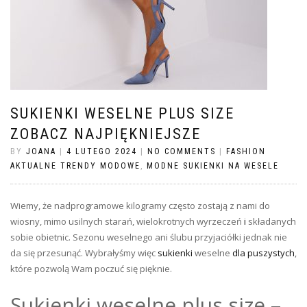
SUKIENKI WESELNE PLUS SIZE
ZOBACZ NAJPIĘKNIEJSZE
BY
JOANA
|
4 LUTEGO 2024
|
NO COMMENTS
|
FASHION
AKTUALNE TRENDY MODOWE
,
MODNE SUKIENKI NA WESELE
Wiemy, że nadprogramowe kilogramy często zostają z nami do
wiosny, mimo usilnych starań, wielokrotnych wyrzeczeń
i
składanych
sobie obietnic. Sezonu weselnego ani ślubu przyjaciółki jednak nie
da się przesunąć. Wybrałyśmy więc
sukienki
weselne
dla puszystych
,
które pozwolą Wam poczuć się pięknie.
Sukienki weselne plus size –