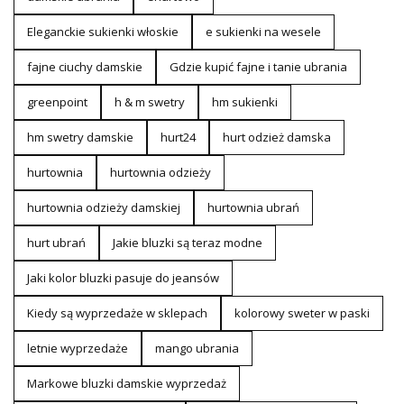
Eleganckie sukienki włoskie
e sukienki na wesele
fajne ciuchy damskie
Gdzie kupić fajne i tanie ubrania
greenpoint
h & m swetry
hm sukienki
hm swetry damskie
hurt24
hurt odzież damska
hurtownia
hurtownia odzieży
hurtownia odzieży damskiej
hurtownia ubrań
hurt ubrań
Jakie bluzki są teraz modne
Jaki kolor bluzki pasuje do jeansów
Kiedy są wyprzedaże w sklepach
kolorowy sweter w paski
letnie wyprzedaże
mango ubrania
Markowe bluzki damskie wyprzedaż