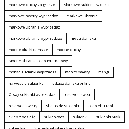
markowe ciuchy za grosze
Markowe sukienki włoskie
markowe swetry wyprzedaż
markowe ubrania
markowe ubrania wyprzedaż
markowe ubrania wyprzedaże
moda damska
modne bluzki damskie
modne ciuchy
Modne ubrania sklep internetowy
mohito sukienki wyprzedaż
mohito swetry
msngr
na wesele sukienka
odzież damska online
Orsay sukienki wyprzedaż
reserved swetr
reserved swetry
sheinside sukienki
sklep ebutik.pl
sklep z odzieżą
sukienkach
sukienki
sukienki butik
sukienkie
Sukienki włoskie i francuskie