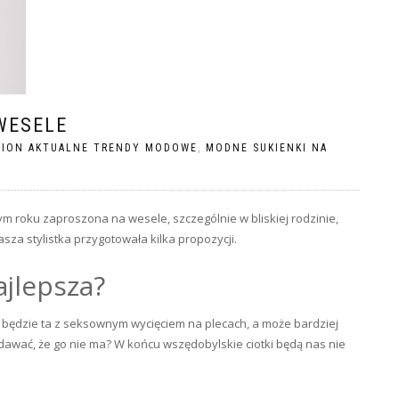
WESELE
HION AKTUALNE TRENDY MODOWE
,
MODNE SUKIENKI NA
 tym roku zaproszona na wesele, szczególnie w bliskiej rodzinie,
sza stylistka przygotowała kilka propozycji.
ajlepsza?
ędzie ta z seksownym wycięciem na plecach, a może bardziej
udawać, że go nie ma? W końcu wszędobylskie ciotki będą nas nie