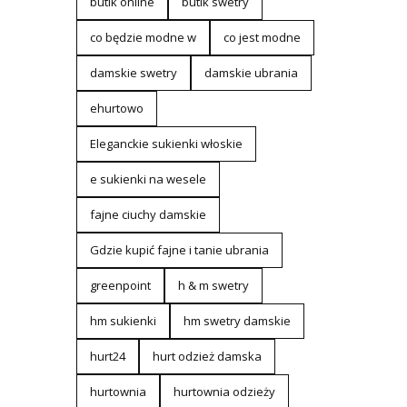
butik online
butik swetry
co będzie modne w
co jest modne
damskie swetry
damskie ubrania
ehurtowo
Eleganckie sukienki włoskie
e sukienki na wesele
fajne ciuchy damskie
Gdzie kupić fajne i tanie ubrania
greenpoint
h & m swetry
hm sukienki
hm swetry damskie
hurt24
hurt odzież damska
hurtownia
hurtownia odzieży