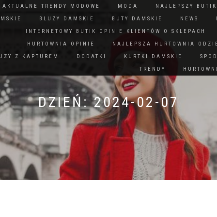
N AKTUALNE TRENDY MODOWE
MODA
NAJLEPSZY BUTIK
AMSKIE
BLUZY DAMSKIE
BUTY DAMSKIE
NEWS
INTERNETOWY BUTIK OPINIE KLIENTÓW O SKLEPACH
HURTOWNIA OPINIE
NAJLEPSZA HURTOWNIA ODZI
UZY Z KAPTUREM
DODATKI
KURTKI DAMSKIE
SPO
TRENDY
HURTOWNI
DZIEŃ:
2024-02-07