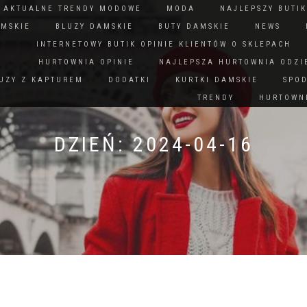
N AKTUALNE TRENDY MODOWE
MODA
NAJLEPSZY BUTIK
AMSKIE
BLUZY DAMSKIE
BUTY DAMSKIE
NEWS
INTERNETOWY BUTIK OPINIE KLIENTÓW O SKLEPACH
HURTOWNIA OPINIE
NAJLEPSZA HURTOWNIA ODZI
UZY Z KAPTUREM
DODATKI
KURTKI DAMSKIE
SPO
TRENDY
HURTOWNI
DZIEŃ:
2024-04-16