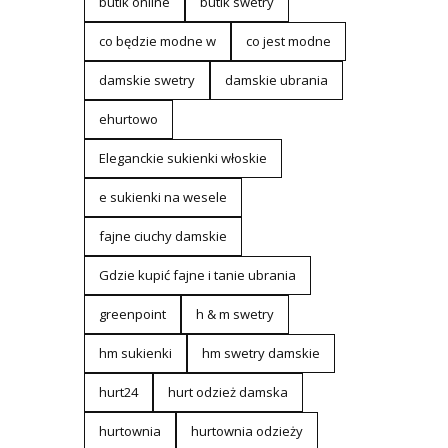
butik online
butik swetry
co będzie modne w
co jest modne
damskie swetry
damskie ubrania
ehurtowo
Eleganckie sukienki włoskie
e sukienki na wesele
fajne ciuchy damskie
Gdzie kupić fajne i tanie ubrania
greenpoint
h & m swetry
hm sukienki
hm swetry damskie
hurt24
hurt odzież damska
hurtownia
hurtownia odzieży