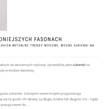
ODNIEJSZYCH FASONACH
ASHION AKTUALNE TRENDY MODOWE
,
MODNE SUKIENKI NA
nych do wiosennych stylizacji. Sprawdźcie jakie
sukienki
na
ncje w modzie damskiej.
typów sukienek. Szmizjerki swoim krojem przypominają
 się na guziki. Ich rękawy są długie, krótkie lub długości 3/4 – nigdy
i
pasują nawet do …