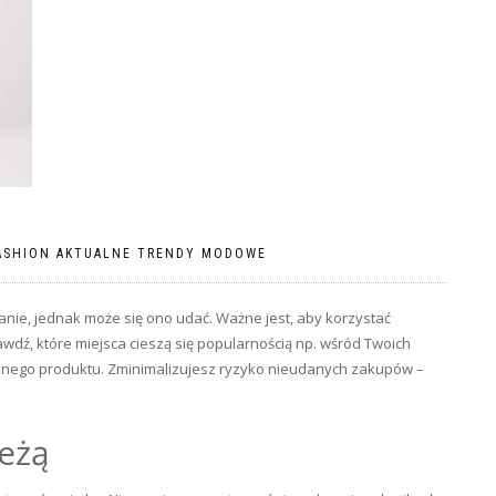
Ą
ASHION AKTUALNE TRENDY MODOWE
anie, jednak może się ono udać. Ważne jest, aby korzystać
dź, które miejsca cieszą się popularnością np. wśród Twoich
anego produktu. Zminimalizujesz ryzyko nieudanych zakupów –
ieżą