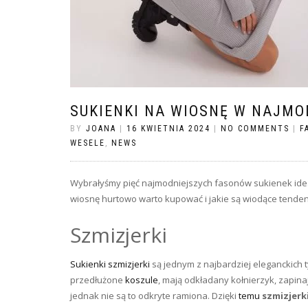
SUKIENKI NA WIOSNĘ W NAJM
BY
JOANA
|
16 KWIETNIA 2024
|
NO COMMENTS
|
F
WESELE
,
NEWS
Wybrałyśmy pięć najmodniejszych fasonów sukienek ideal
wiosnę hurtowo warto kupować i jakie są wiodące tende
Szmizjerki
Sukienki szmizjerki
są jednym z najbardziej eleganckich 
przedłużone
koszule
, mają odkładany kołnierzyk, zapinają
jednak nie są to odkryte ramiona. Dzięki
temu
szmizjerk