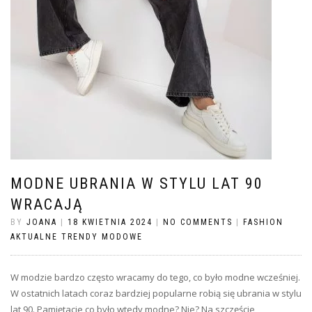
MODNE UBRANIA W STYLU LAT 90
WRACAJĄ
BY
JOANA
|
18 KWIETNIA 2024
|
NO COMMENTS
|
FASHION
AKTUALNE TRENDY MODOWE
W modzie bardzo często wracamy do tego, co było modne wcześniej.
W ostatnich latach coraz bardziej popularne robią się ubrania w stylu
lat 90. Pamiętacie co było wtedy modne? Nie? Na szczęście