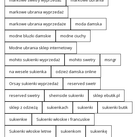
markowe swetry wyprzedaż
markowe ubrania
markowe ubrania wyprzedaż
markowe ubrania wyprzedaże
moda damska
modne bluzki damskie
modne ciuchy
Modne ubrania sklep internetowy
mohito sukienki wyprzedaż
mohito swetry
msngr
na wesele sukienka
odzież damska online
Orsay sukienki wyprzedaż
reserved swetr
reserved swetry
sheinside sukienki
sklep ebutik.pl
sklep z odzieżą
sukienkach
sukienki
sukienki butik
sukienkie
Sukienki włoskie i francuskie
Sukienki włoskie letnie
sukienkom
sukienkę