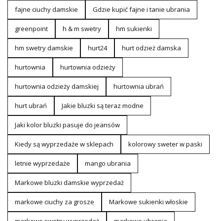
fajne ciuchy damskie
Gdzie kupić fajne i tanie ubrania
greenpoint
h & m swetry
hm sukienki
hm swetry damskie
hurt24
hurt odzież damska
hurtownia
hurtownia odzieży
hurtownia odzieży damskiej
hurtownia ubrań
hurt ubrań
Jakie bluzki są teraz modne
Jaki kolor bluzki pasuje do jeansów
Kiedy są wyprzedaże w sklepach
kolorowy sweter w paski
letnie wyprzedaże
mango ubrania
Markowe bluzki damskie wyprzedaż
markowe ciuchy za grosze
Markowe sukienki włoskie