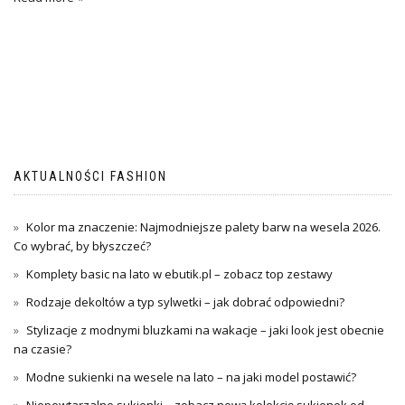
AKTUALNOŚCI FASHION
Kolor ma znaczenie: Najmodniejsze palety barw na wesela 2026.
Co wybrać, by błyszczeć?
Komplety basic na lato w ebutik.pl – zobacz top zestawy
Rodzaje dekoltów a typ sylwetki – jak dobrać odpowiedni?
Stylizacje z modnymi bluzkami na wakacje – jaki look jest obecnie
na czasie?
Modne sukienki na wesele na lato – na jaki model postawić?
Niepowtarzalne sukienki – zobacz nową kolekcję sukienek od