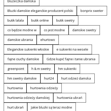
bluzeczka damska
Bluzki damskie eleganckie producent polski
bonprix sweter
butik lalala
butik online
butik swetry
co będzie modne w
co jest modne
damskie swetry
damskie ubrania
ehurtowo
Eleganckie sukienki włoskie
e sukienki na wesele
fajne ciuchy damskie
Gdzie kupić fajne i tanie ubrania
greenpoint
h & m swetry
hm sukienki
hm swetry damskie
hurt24
hurt odzież damska
hurtownia
hurtownia odzieży
hurtownia odzieży damskiej
hurtownia ubrań
hurt ubrań
Jakie bluzki są teraz modne