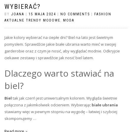
WYBIERAĆ?
BY
JOANA
|
15 MAJA 2024
|
NO COMMENTS
|
FASHION
AKTUALNE TRENDY MODOWE
,
MODA
Jakie kolory wybierać na ciepłe dni? Biel na lato jest świetnym
pomysłem. Sprawdźcie jakie białe ubrania warto mieć w swojej
garderobie oraz z czym je nosić, aby wyglądać modnie. Odkryjcie
ciekawe zestawy i sprawdźcie jak nosić biel latem.
Dlaczego warto stawiać na
biel?
Biel
tak jak czerń jest uniwersalnym kolorem. Wygląda świetnie
połączona z jakimkolwiek odcieniem. Wybierając
białe ubrania
stawiamy więc w pewnym stopniu na wygodę – łatwiej i szybciej
skomponujemy …
Read more