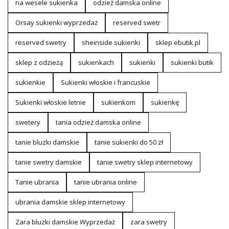
na wesele sukienka
odzież damska online
Orsay sukienki wyprzedaż
reserved swetr
reserved swetry
sheinside sukienki
sklep ebutik.pl
sklep z odzieżą
sukienkach
sukienki
sukienki butik
sukienkie
Sukienki włoskie i francuskie
Sukienki włoskie letnie
sukienkom
sukienkę
swetery
tania odzież damska online
tanie bluzki damskie
tanie sukienki do 50 zł
tanie swetry damskie
tanie swetry sklep internetowy
Tanie ubrania
tanie ubrania online
ubrania damskie sklep internetowy
Zara bluzki damskie Wyprzedaż
zara swetry