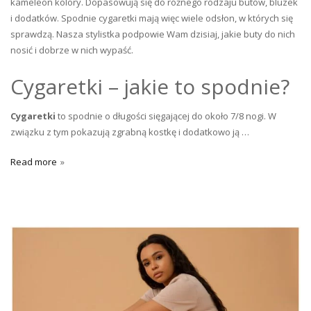
kameleon kolory. Dopasowują się do różnego rodzaju butów, bluzek
i dodatków. Spodnie cygaretki mają więc wiele odsłon, w których się
sprawdzą. Nasza stylistka podpowie Wam dzisiaj, jakie buty do nich
nosić i dobrze w nich wypaść.
Cygaretki – jakie to spodnie?
Cygaretki
to spodnie o długości sięgającej do około 7/8 nogi. W
związku z tym pokazują zgrabną kostkę i dodatkowo ją …
Read more