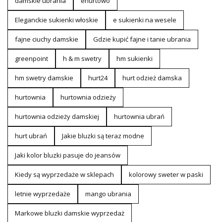
damskie ubrania
ehurtowo
Eleganckie sukienki włoskie
e sukienki na wesele
fajne ciuchy damskie
Gdzie kupić fajne i tanie ubrania
greenpoint
h & m swetry
hm sukienki
hm swetry damskie
hurt24
hurt odzież damska
hurtownia
hurtownia odzieży
hurtownia odzieży damskiej
hurtownia ubrań
hurt ubrań
Jakie bluzki są teraz modne
Jaki kolor bluzki pasuje do jeansów
Kiedy są wyprzedaże w sklepach
kolorowy sweter w paski
letnie wyprzedaże
mango ubrania
Markowe bluzki damskie wyprzedaż