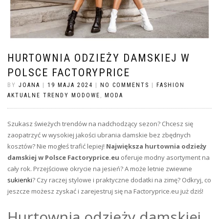
HURTOWNIA ODZIEŻY DAMSKIEJ W
POLSCE FACTORYPRICE
BY
JOANA
|
19 MAJA 2024
|
NO COMMENTS
|
FASHION
AKTUALNE TRENDY MODOWE
,
MODA
Szukasz świeżych trendów na nadchodzący sezon? Chcesz się
zaopatrzyć w wysokiej jakości ubrania damskie bez zbędnych
kosztów? Nie mogłeś trafić lepiej!
Największa hurtownia odzieży
damskiej w Polsce Factoryprice.eu
oferuje modny asortyment na
cały rok. Przejściowe okrycie na jesień? A może letnie zwiewne
sukienki
? Czy raczej stylowe i praktyczne dodatki na zimę? Odkryj, co
jeszcze możesz zyskać i zarejestruj się na Factoryprice.eu już dziś!
Hurtownia odzieży damskiej