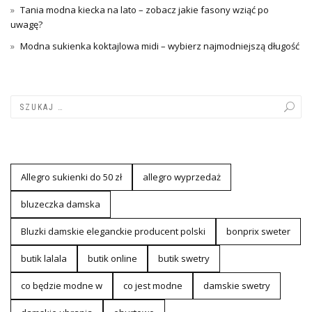
Tania modna kiecka na lato – zobacz jakie fasony wziąć po
uwagę?
Modna sukienka koktajlowa midi – wybierz najmodniejszą długość
Allegro sukienki do 50 zł
allegro wyprzedaż
bluzeczka damska
Bluzki damskie eleganckie producent polski
bonprix sweter
butik lalala
butik online
butik swetry
co będzie modne w
co jest modne
damskie swetry