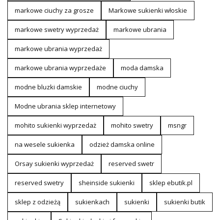
markowe ciuchy za grosze
Markowe sukienki włoskie
markowe swetry wyprzedaż
markowe ubrania
markowe ubrania wyprzedaż
markowe ubrania wyprzedaże
moda damska
modne bluzki damskie
modne ciuchy
Modne ubrania sklep internetowy
mohito sukienki wyprzedaż
mohito swetry
msngr
na wesele sukienka
odzież damska online
Orsay sukienki wyprzedaż
reserved swetr
reserved swetry
sheinside sukienki
sklep ebutik.pl
sklep z odzieżą
sukienkach
sukienki
sukienki butik