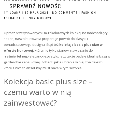
– SPRAWDŹ NOWOŚCI
BY
JOANA
|
19 MAJA 2024
|
NO COMMENTS
|
FASHION
AKTUALNE TRENDY MODOWE
Oprócz przerysowanych i multikolorowych kolekcji na nadchodzący
sezon, nasza hurtownia proponuje powrót do klasyki i
ponadczasowego designu. Stąd też
kolekcja basic plus size w
ofercie hurtowej
, która nie tylko stanowi nawiązanie do
nieśmiertelnego eleganckiego stylu, lecz także będzie idealną bazą w
garderobie kapsułowej. Zobacz, jakie ubrania w niej znajdziesz i
które z nich to absolutny must have w tym sezonie!
Kolekcja basic plus size –
czemu warto w nią
zainwestować?
…