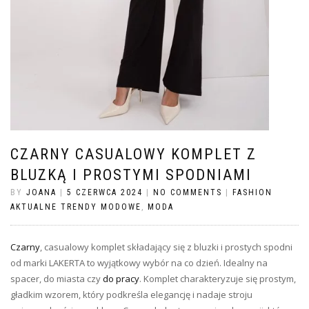
CZARNY CASUALOWY KOMPLET Z
BLUZKĄ I PROSTYMI SPODNIAMI
BY
JOANA
|
5 CZERWCA 2024
|
NO COMMENTS
|
FASHION
AKTUALNE TRENDY MODOWE
,
MODA
Czarny
, casualowy komplet składający się z bluzki i prostych spodni
od marki LAKERTA to wyjątkowy wybór na co dzień. Idealny na
spacer, do miasta czy
do pracy
. Komplet charakteryzuje się prostym,
gładkim wzorem, który podkreśla elegancję i nadaje stroju