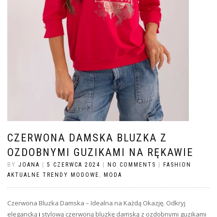
CZERWONA DAMSKA BLUZKA Z
OZDOBNYMI GUZIKAMI NA RĘKAWIE
BY
JOANA
|
5 CZERWCA 2024
|
NO COMMENTS
|
FASHION
AKTUALNE TRENDY MODOWE
,
MODA
Czerwona Bluzka Damska – Idealna na Każdą Okazję. Odkryj
elegancką
i
stylową czerwoną bluzkę damską z ozdobnymi guzikami