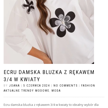
ECRU DAMSKA BLUZKA Z RĘKAWEM
3/4 W KWIATY
BY
JOANA
|
5 CZERWCA 2024
|
NO COMMENTS
|
FASHION
AKTUALNE TRENDY MODOWE
,
MODA
Ecru damska bluzka z rękawem 3/4 w kwiaty to idealny wybór dla