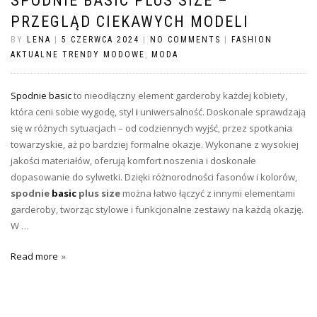
SPODNIE BASIC PLUS SIZE –
PRZEGLĄD CIEKAWYCH MODELI
BY
LENA
|
5 CZERWCA 2024
|
NO COMMENTS
|
FASHION
AKTUALNE TRENDY MODOWE
,
MODA
Spodnie basic
to nieodłączny element garderoby każdej kobiety,
która ceni sobie wygodę, styl
i
uniwersalność. Doskonale sprawdzają
się w różnych sytuacjach – od codziennych wyjść, przez spotkania
towarzyskie, aż po bardziej formalne okazje. Wykonane z wysokiej
jakości materiałów, oferują komfort noszenia i doskonałe
dopasowanie do sylwetki. Dzięki różnorodności fasonów i kolorów,
spodnie
basic
plus size
można łatwo łączyć z innymi elementami
garderoby, tworząc stylowe i funkcjonalne zestawy na każdą okazję.
W …
Read more