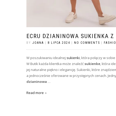
ECRU DZIANINOWA SUKIENKA Z 
BY
JOANA
|
8 LIPCA 2024
|
NO COMMENTS
|
FASHI
W poszukiwaniu idealnej
sukienki
, która połączy w sobie
W Butik każda klientka może znaleźć
sukienke
, która id
jej naturalne piękno i elegancję. Sukienki, które znajdz
a jednocześnie oferowane w przystępnych cenach. Jednym
dzianinowa
…
Read more