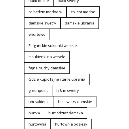
butik online
butik swetry
co będzie modne w
co jest modne
damskie swetry
damskie ubrania
ehurtowo
Eleganckie sukienki włoskie
e sukienki na wesele
fajne ciuchy damskie
Gdzie kupić fajne i tanie ubrania
greenpoint
h & m swetry
hm sukienki
hm swetry damskie
hurt24
hurt odzież damska
hurtownia
hurtownia odzieży