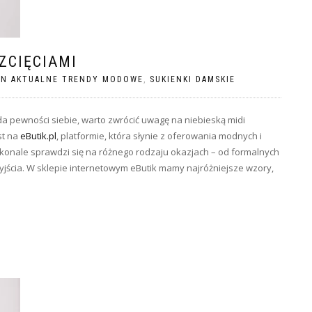
ZCIĘCIAMI
ON AKTUALNE TRENDY MODOWE
,
SUKIENKI DAMSKIE
a pewności siebie, warto zwrócić uwagę na niebieską midi
st na
eButik.pl
, platformie, która słynie z oferowania modnych i
skonale sprawdzi się na różnego rodzaju okazjach – od formalnych
yjścia. W sklepie internetowym eButik mamy najróżniejsze wzory,