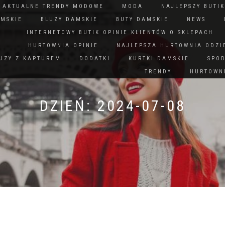
N AKTUALNE TRENDY MODOWE
MODA
NAJLEPSZY BUTIK
AMSKIE
BLUZY DAMSKIE
BUTY DAMSKIE
NEWS
INTERNETOWY BUTIK OPINIE KLIENTÓW O SKLEPACH
HURTOWNIA OPINIE
NAJLEPSZA HURTOWNIA ODZI
UZY Z KAPTUREM
DODATKI
KURTKI DAMSKIE
SPO
TRENDY
HURTOWNI
DZIEŃ:
2024-07-08