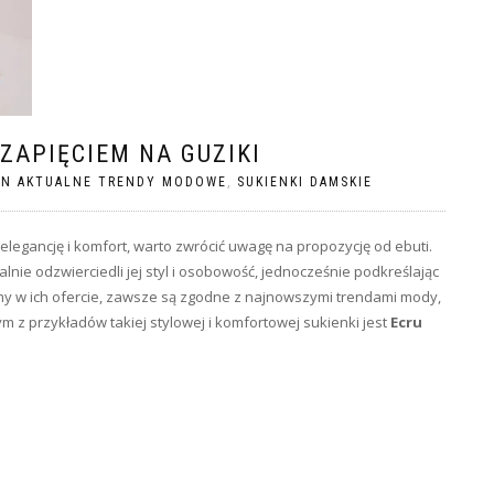
ZAPIĘCIEM NA GUZIKI
ON AKTUALNE TRENDY MODOWE
,
SUKIENKI DAMSKIE
 elegancję i komfort, warto zwrócić uwagę na propozycję od ebuti.
ealnie odzwierciedli jej styl i osobowość, jednocześnie podkreślając
iemy w ich ofercie, zawsze są zgodne z najnowszymi trendami mody,
 z przykładów takiej stylowej i komfortowej sukienki jest
Ecru