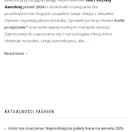
pewnością przyciągną uwagę Twoich klientek!
Hurt odzieży
damskiej
jesień 2024
to doskonałe rozwiązanie dla
przedsiębiorców chcących uzupełnić swoje sklepy o aktualne,
stylowe i wysokiej jakości produkty. Sprawdź już teraz modne
kurtki
przejściowe
oraz wiele więcej modnych rodzajów odzieży!
Zapraszamy do zapoznania się z naszą bogatą ofertą, która
obejmuje wszystko, czego potrzebujesz, aby …
Read more
AKTUALNOŚCI FASHION
Kolor ma znaczenie: Najmodniejsze palety barw na wesela 2026.