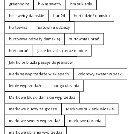
greenpoint
h & m swetry
hm sukienki
hm swetry damskie
hurt24
hurt odzież damska
hurtownia
hurtownia odzieży
hurtownia odzieży damskiej
hurtownia ubrań
hurt ubrań
Jakie bluzki są teraz modne
Jaki kolor bluzki pasuje do jeansów
Kiedy są wyprzedaże w sklepach
kolorowy sweter w paski
letnie wyprzedaże
mango ubrania
Markowe bluzki damskie wyprzedaż
markowe ciuchy za grosze
Markowe sukienki włoskie
markowe swetry wyprzedaż
markowe ubrania
markowe ubrania wyprzedaż