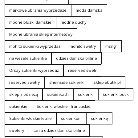
markowe ubrania wyprzedaże
moda damska
modne bluzki damskie
modne ciuchy
Modne ubrania sklep internetowy
mohito sukienki wyprzedaż
mohito swetry
msngr
na wesele sukienka
odzież damska online
Orsay sukienki wyprzedaż
reserved swetr
reserved swetry
sheinside sukienki
sklep ebutik.pl
sklep z odzieżą
sukienkach
sukienki
sukienki butik
sukienkie
Sukienki włoskie i francuskie
Sukienki włoskie letnie
sukienkom
sukienkę
swetery
tania odzież damska online