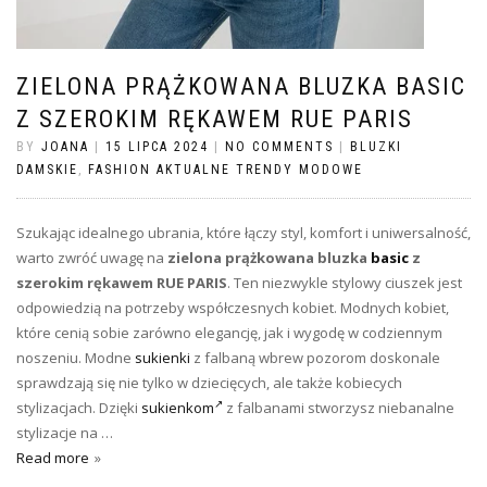
ZIELONA PRĄŻKOWANA BLUZKA BASIC
Z SZEROKIM RĘKAWEM RUE PARIS
BY
JOANA
|
15 LIPCA 2024
|
NO COMMENTS
|
BLUZKI
DAMSKIE
,
FASHION AKTUALNE TRENDY MODOWE
Szukając idealnego ubrania, które łączy styl, komfort i uniwersalność,
warto zwróć uwagę na
zielona prążkowana bluzka
basic
z
szerokim rękawem RUE PARIS
. Ten niezwykle stylowy ciuszek jest
odpowiedzią na potrzeby współczesnych kobiet. Modnych kobiet,
które cenią sobie zarówno elegancję, jak i wygodę w codziennym
noszeniu. Modne
sukienki
z falbaną wbrew pozorom doskonale
sprawdzają się nie tylko w dziecięcych, ale także kobiecych
stylizacjach. Dzięki
sukienkom
z falbanami stworzysz niebanalne
stylizacje na …
Read more