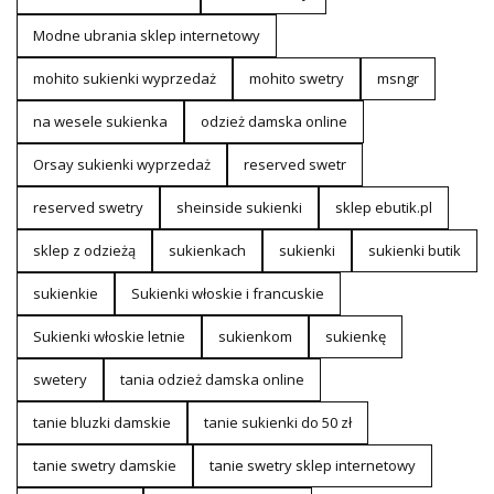
Modne ubrania sklep internetowy
mohito sukienki wyprzedaż
mohito swetry
msngr
na wesele sukienka
odzież damska online
Orsay sukienki wyprzedaż
reserved swetr
reserved swetry
sheinside sukienki
sklep ebutik.pl
sklep z odzieżą
sukienkach
sukienki
sukienki butik
sukienkie
Sukienki włoskie i francuskie
Sukienki włoskie letnie
sukienkom
sukienkę
swetery
tania odzież damska online
tanie bluzki damskie
tanie sukienki do 50 zł
tanie swetry damskie
tanie swetry sklep internetowy