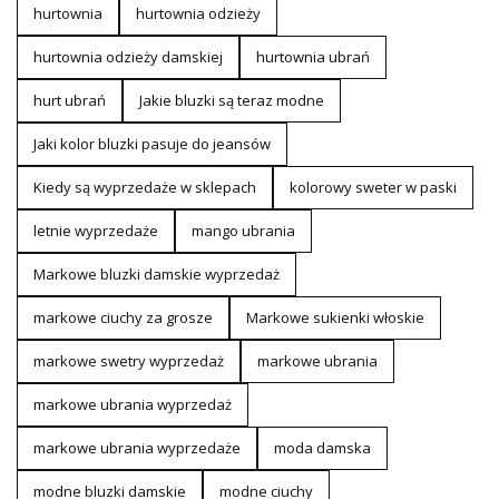
hurtownia
hurtownia odzieży
hurtownia odzieży damskiej
hurtownia ubrań
hurt ubrań
Jakie bluzki są teraz modne
Jaki kolor bluzki pasuje do jeansów
Kiedy są wyprzedaże w sklepach
kolorowy sweter w paski
letnie wyprzedaże
mango ubrania
Markowe bluzki damskie wyprzedaż
markowe ciuchy za grosze
Markowe sukienki włoskie
markowe swetry wyprzedaż
markowe ubrania
markowe ubrania wyprzedaż
markowe ubrania wyprzedaże
moda damska
modne bluzki damskie
modne ciuchy