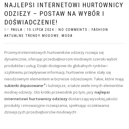
NAJLEPSI INTERNETOWI HURTOWNICY
ODZIEZY – POSTAW NA WYBÓR I
DOŚWIADCZENIE!
BY
PAULA
|
15 LIPCA 2024
|
NO COMMENTS
|
FASHION
AKTUALNE TRENDY MODOWE
,
MODA
Przemysł internetowych hurtowników odzieży rozwija się
dynamicznie, oferując przedsiębiorcom modowym szeroki wybór
produktów i usług. Dzięki dostępowi do globalnych rynków i
szybkiemu przepływowi informacji, hurtownie online stały się
nieodzownym elementem w biznesie odzieżowym. Takie, które mają
sukienki dopasowane
i luźniejsze, a także wiele innych elementów
modnej odzieży. Oto krótki przewodnik po tym, jacy
najlepsi
internetowi hurtownicy odziezy
dostarczają wysokiej jakości
produkty i innowacyjne rozwiązania, spełniając oczekiwania
dzisiejszych przedsiębiorców modowych!