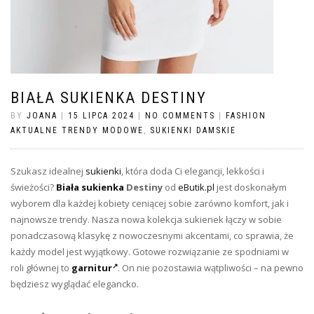
BIAŁA SUKIENKA DESTINY
BY
JOANA
|
15 LIPCA 2024
|
NO COMMENTS
|
FASHION
AKTUALNE TRENDY MODOWE
,
SUKIENKI DAMSKIE
Szukasz idealnej
sukienki
, która doda Ci elegancji, lekkości i
świeżości?
Biała sukienka
Destiny
od
eButik.pl
jest doskonałym
wyborem dla każdej kobiety ceniącej sobie zarówno komfort, jak i
najnowsze trendy. Nasza nowa kolekcja sukienek łączy w sobie
ponadczasową klasykę z nowoczesnymi akcentami, co sprawia, że
każdy model jest wyjątkowy. Gotowe rozwiązanie ze spodniami w
roli głównej to
garnitur
. On nie pozostawia wątpliwości – na pewno
będziesz wyglądać elegancko.