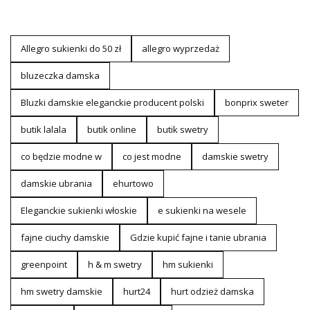
Allegro sukienki do 50 zł
allegro wyprzedaż
bluzeczka damska
Bluzki damskie eleganckie producent polski
bonprix sweter
butik lalala
butik online
butik swetry
co będzie modne w
co jest modne
damskie swetry
damskie ubrania
ehurtowo
Eleganckie sukienki włoskie
e sukienki na wesele
fajne ciuchy damskie
Gdzie kupić fajne i tanie ubrania
greenpoint
h & m swetry
hm sukienki
hm swetry damskie
hurt24
hurt odzież damska