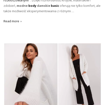
rozkloszowanymi
. Dzięki różnorodności krojów, materiałów i
zdobień,
modne
body
damskie
basic
oferują nie tylko komfort, ale
także możliwość eksperymentowania z różnymi …
Read more