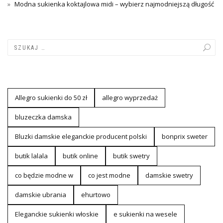
Modna sukienka koktajlowa midi – wybierz najmodniejszą długość
Allegro sukienki do 50 zł
allegro wyprzedaż
bluzeczka damska
Bluzki damskie eleganckie producent polski
bonprix sweter
butik lalala
butik online
butik swetry
co będzie modne w
co jest modne
damskie swetry
damskie ubrania
ehurtowo
Eleganckie sukienki włoskie
e sukienki na wesele