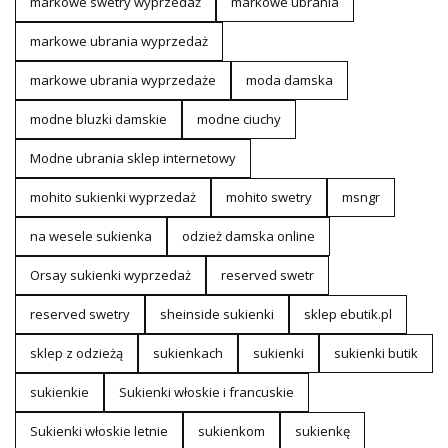
markowe swetry wyprzedaż
markowe ubrania
markowe ubrania wyprzedaż
markowe ubrania wyprzedaże
moda damska
modne bluzki damskie
modne ciuchy
Modne ubrania sklep internetowy
mohito sukienki wyprzedaż
mohito swetry
msngr
na wesele sukienka
odzież damska online
Orsay sukienki wyprzedaż
reserved swetr
reserved swetry
sheinside sukienki
sklep ebutik.pl
sklep z odzieżą
sukienkach
sukienki
sukienki butik
sukienkie
Sukienki włoskie i francuskie
Sukienki włoskie letnie
sukienkom
sukienkę