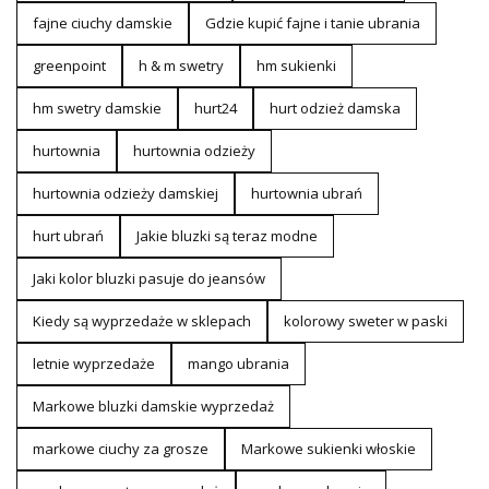
fajne ciuchy damskie
Gdzie kupić fajne i tanie ubrania
greenpoint
h & m swetry
hm sukienki
hm swetry damskie
hurt24
hurt odzież damska
hurtownia
hurtownia odzieży
hurtownia odzieży damskiej
hurtownia ubrań
hurt ubrań
Jakie bluzki są teraz modne
Jaki kolor bluzki pasuje do jeansów
Kiedy są wyprzedaże w sklepach
kolorowy sweter w paski
letnie wyprzedaże
mango ubrania
Markowe bluzki damskie wyprzedaż
markowe ciuchy za grosze
Markowe sukienki włoskie