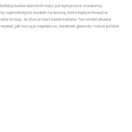
ej kolekcji butów damskich masz już wymarzone sneakersy
lądamy najmodniejsze modele na wiosnę, które będą królować w
bie te buty, że chce je mieć każda kobieta. Ten model obuwia
wać, jak noszą je największe, światowe gwiazdy i nasze polskie