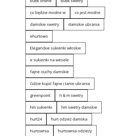
butik online
butik swetry
co będzie modne w
co jest modne
damskie swetry
damskie ubrania
ehurtowo
Eleganckie sukienki włoskie
e sukienki na wesele
fajne ciuchy damskie
Gdzie kupić fajne i tanie ubrania
greenpoint
h & m swetry
hm sukienki
hm swetry damskie
hurt24
hurt odzież damska
hurtownia
hurtownia odzieży