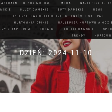
N AKTUALNE TRENDY MODOWE
MODA
NAJLEPSZY BUTIK
AMSKIE
BLUZY DAMSKIE
BUTY DAMSKIE
NEWS
INTERNETOWY BUTIK OPINIE KLIENTÓW O SKLEPACH
HURTOWNIA OPINIE
NAJLEPSZA HURTOWNIA ODZI
UZY Z KAPTUREM
DODATKI
KURTKI DAMSKIE
SPO
TRENDY
HURTOWNI
DZIEŃ:
2024-11-10