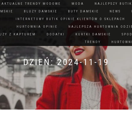
N AKTUALNE TRENDY MODOWE
MODA
NAJLEPSZY BUTIK
AMSKIE
BLUZY DAMSKIE
BUTY DAMSKIE
NEWS
INTERNETOWY BUTIK OPINIE KLIENTÓW O SKLEPACH
HURTOWNIA OPINIE
NAJLEPSZA HURTOWNIA ODZI
UZY Z KAPTUREM
DODATKI
KURTKI DAMSKIE
SPO
TRENDY
HURTOWNI
DZIEŃ:
2024-11-19