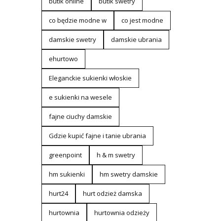
butik online
butik swetry
co będzie modne w
co jest modne
damskie swetry
damskie ubrania
ehurtowo
Eleganckie sukienki włoskie
e sukienki na wesele
fajne ciuchy damskie
Gdzie kupić fajne i tanie ubrania
greenpoint
h & m swetry
hm sukienki
hm swetry damskie
hurt24
hurt odzież damska
hurtownia
hurtownia odzieży