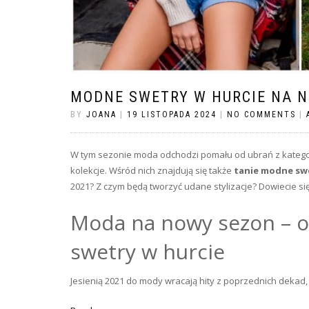
MODNE SWETRY W HURCIE NA N
BY
JOANA
|
19 LISTOPADA 2024
|
NO COMMENTS
|
W tym sezonie moda odchodzi pomału od ubrań z kategor
kolekcje. Wśród nich znajdują się także
tanie modne swe
2021? Z czym będą tworzyć udane stylizacje? Dowiecie się
Moda na nowy sezon – o
swetry w hurcie
Jesienią 2021 do mody wracają hity z poprzednich dekad,