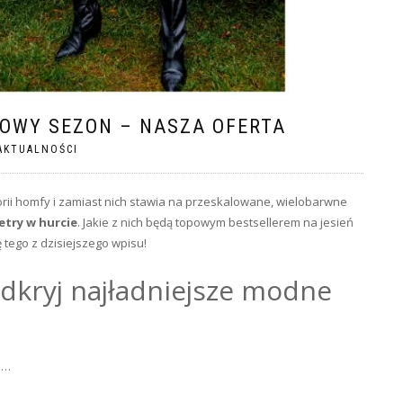
OWY SEZON – NASZA OFERTA
AKTUALNOŚCI
ii homfy i zamiast nich stawia na przeskalowane, wielobarwne
try w hurcie
. Jakie z nich będą topowym bestsellerem na jesień
 tego z dzisiejszego wpisu!
dkryj najładniejsze modne
 …