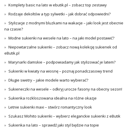
Komplety basic na lato w ebutik.pl – zobacz top zestawy
Rodzaje dekoltów a typ sylwetki – jak dobrać odpowiedni?
Stylizacje z modnymi bluzkami na wakacje – jaki look jest obecnie
na czasie?
Modne sukienki na wesele na lato – na jaki model postawić?
Niepowtarzalne sukienki – zobacz nową kolekcję sukienek od
eButik.pl
Marynarki damskie – podpowiadamy jak stylizować je latem?
Sukienki w kwiaty na wiosnę – poznaj ponadczasowy trend
Długie swetry – jakie modele warto wybierać?
Sukieneczki na wesele – odkryj urocze fasony na obecny sezon!
Sukienka rozkloszowana idealna na różne okazje
Letnie sukienki maxi – stwórz romantyczny look
Szukasz Mohito sukienki – wybierz eleganckie sukienki z eButik
Sukienka na lato – sprawdź jaki styl będzie na topie