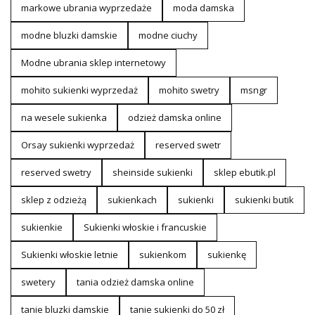
markowe ubrania wyprzedaże
moda damska
modne bluzki damskie
modne ciuchy
Modne ubrania sklep internetowy
mohito sukienki wyprzedaż
mohito swetry
msngr
na wesele sukienka
odzież damska online
Orsay sukienki wyprzedaż
reserved swetr
reserved swetry
sheinside sukienki
sklep ebutik.pl
sklep z odzieżą
sukienkach
sukienki
sukienki butik
sukienkie
Sukienki włoskie i francuskie
Sukienki włoskie letnie
sukienkom
sukienkę
swetery
tania odzież damska online
tanie bluzki damskie
tanie sukienki do 50 zł