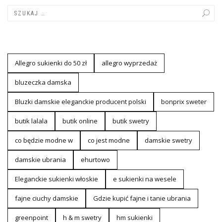
Allegro sukienki do 50 zł
allegro wyprzedaż
bluzeczka damska
Bluzki damskie eleganckie producent polski
bonprix sweter
butik lalala
butik online
butik swetry
co będzie modne w
co jest modne
damskie swetry
damskie ubrania
ehurtowo
Eleganckie sukienki włoskie
e sukienki na wesele
fajne ciuchy damskie
Gdzie kupić fajne i tanie ubrania
greenpoint
h & m swetry
hm sukienki