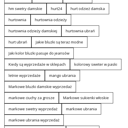
hm swetry damskie
hurt24
hurt odzież damska
hurtownia
hurtownia odzieży
hurtownia odzieży damskiej
hurtownia ubrań
hurt ubrań
Jakie bluzki są teraz modne
Jaki kolor bluzki pasuje do jeansów
Kiedy są wyprzedaże w sklepach
kolorowy sweter w paski
letnie wyprzedaże
mango ubrania
Markowe bluzki damskie wyprzedaż
markowe ciuchy za grosze
Markowe sukienki włoskie
markowe swetry wyprzedaż
markowe ubrania
markowe ubrania wyprzedaż