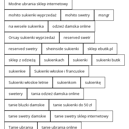
Modne ubrania sklep internetowy
mohito sukienki wyprzedaż
mohito swetry
msngr
na wesele sukienka
odzież damska online
Orsay sukienki wyprzedaż
reserved swetr
reserved swetry
sheinside sukienki
sklep ebutik.pl
sklep z odzieżą
sukienkach
sukienki
sukienki butik
sukienkie
Sukienki włoskie i francuskie
Sukienki włoskie letnie
sukienkom
sukienkę
swetery
tania odzież damska online
tanie bluzki damskie
tanie sukienki do 50 zł
tanie swetry damskie
tanie swetry sklep internetowy
Tanie ubrania
tanie ubrania online