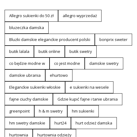
Allegro sukienki do 50 zł
allegro wyprzedaż
bluzeczka damska
Bluzki damskie eleganckie producent polski
bonprix sweter
butik lalala
butik online
butik swetry
co będzie modne w
co jest modne
damskie swetry
damskie ubrania
ehurtowo
Eleganckie sukienki włoskie
e sukienki na wesele
fajne ciuchy damskie
Gdzie kupić fajne i tanie ubrania
greenpoint
h & m swetry
hm sukienki
hm swetry damskie
hurt24
hurt odzież damska
hurtownia
hurtownia odzieży