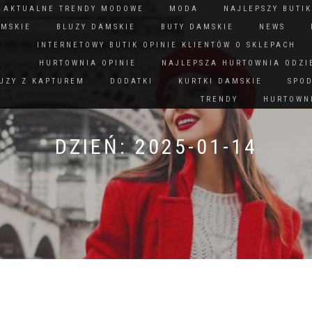
N AKTUALNE TRENDY MODOWE
MODA
NAJLEPSZY BUTIK
AMSKIE
BLUZY DAMSKIE
BUTY DAMSKIE
NEWS
INTERNETOWY BUTIK OPINIE KLIENTÓW O SKLEPACH
HURTOWNIA OPINIE
NAJLEPSZA HURTOWNIA ODZI
UZY Z KAPTUREM
DODATKI
KURTKI DAMSKIE
SPO
TRENDY
HURTOWNI
DZIEŃ:
2025-01-14