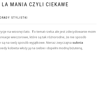
 LA MANIA CZYLI CIEKAWE
ORADY STYLISTKI
zycje na wiosnę
i
lato.
T
o temat rzeka ale jest zdecydowanie moim
reacje wieczorowe, które są tak różnorodne, że nie sposób
ie są na swój sposób wyjątkowe. Nieraz zwyczajna
suknia
edy kobieta włoży ją na siebie i dopełni modną biżuterią,