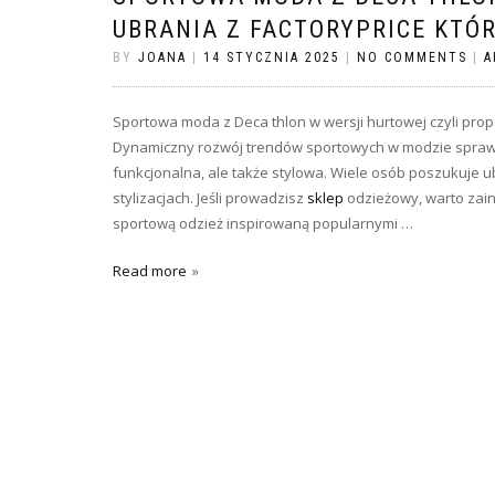
UBRANIA Z FACTORYPRICE KTÓ
BY
JOANA
|
14 STYCZNIA 2025
|
NO COMMENTS
|
A
Sportowa moda z Deca thlon w wersji hurtowej czyli prop
Dynamiczny rozwój trendów sportowych w modzie sprawił, ż
funkcjonalna, ale także stylowa. Wiele osób poszukuje u
stylizacjach. Jeśli prowadzisz
sklep
odzieżowy, warto zaint
sportową odzież inspirowaną popularnymi …
Read more