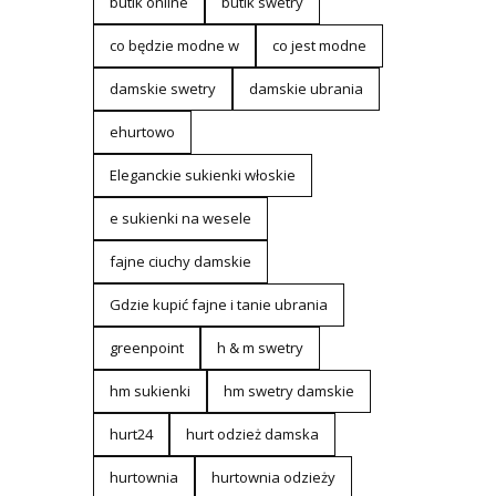
butik online
butik swetry
co będzie modne w
co jest modne
damskie swetry
damskie ubrania
ehurtowo
Eleganckie sukienki włoskie
e sukienki na wesele
fajne ciuchy damskie
Gdzie kupić fajne i tanie ubrania
greenpoint
h & m swetry
hm sukienki
hm swetry damskie
hurt24
hurt odzież damska
hurtownia
hurtownia odzieży