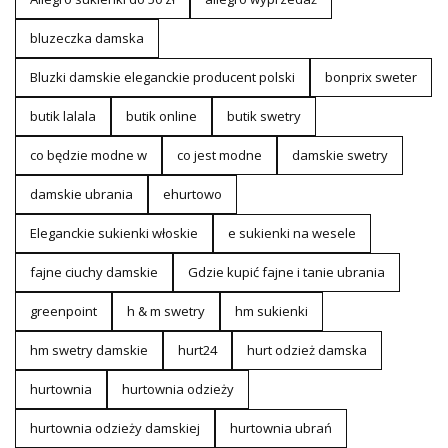
bluzeczka damska
Bluzki damskie eleganckie producent polski
bonprix sweter
butik lalala
butik online
butik swetry
co będzie modne w
co jest modne
damskie swetry
damskie ubrania
ehurtowo
Eleganckie sukienki włoskie
e sukienki na wesele
fajne ciuchy damskie
Gdzie kupić fajne i tanie ubrania
greenpoint
h & m swetry
hm sukienki
hm swetry damskie
hurt24
hurt odzież damska
hurtownia
hurtownia odzieży
hurtownia odzieży damskiej
hurtownia ubrań