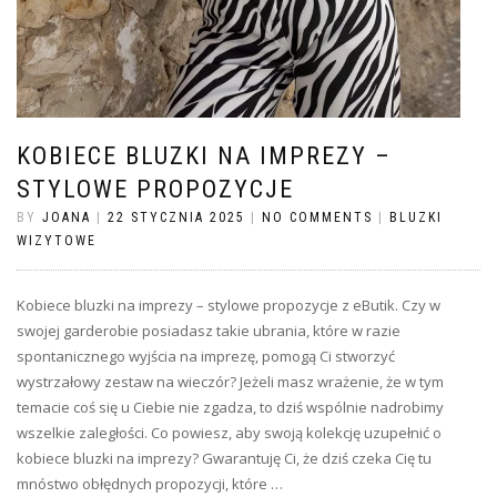
KOBIECE BLUZKI NA IMPREZY –
STYLOWE PROPOZYCJE
BY
JOANA
|
22 STYCZNIA 2025
|
NO COMMENTS
|
BLUZKI
WIZYTOWE
Kobiece bluzki na imprezy – stylowe propozycje z eButik. Czy w
swojej garderobie posiadasz takie ubrania, które w razie
spontanicznego wyjścia na imprezę, pomogą Ci stworzyć
wystrzałowy zestaw na wieczór? Jeżeli masz wrażenie, że w tym
temacie coś się u Ciebie nie zgadza, to dziś wspólnie nadrobimy
wszelkie zaległości. Co powiesz, aby swoją kolekcję uzupełnić o
kobiece bluzki na imprezy? Gwarantuję Ci, że dziś czeka Cię tu
mnóstwo obłędnych propozycji, które …