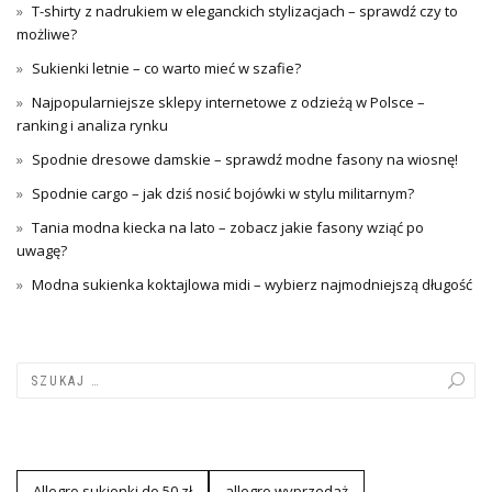
T-shirty z nadrukiem w eleganckich stylizacjach – sprawdź czy to
możliwe?
Sukienki letnie – co warto mieć w szafie?
Najpopularniejsze sklepy internetowe z odzieżą w Polsce –
ranking i analiza rynku
Spodnie dresowe damskie – sprawdź modne fasony na wiosnę!
Spodnie cargo – jak dziś nosić bojówki w stylu militarnym?
Tania modna kiecka na lato – zobacz jakie fasony wziąć po
uwagę?
Modna sukienka koktajlowa midi – wybierz najmodniejszą długość
Allegro sukienki do 50 zł
allegro wyprzedaż