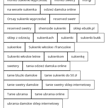
mohito sukienki wyprzedaż
mohito swetry
msngr
na wesele sukienka
odzież damska online
Orsay sukienki wyprzedaż
reserved swetr
reserved swetry
sheinside sukienki
sklep ebutik.pl
sklep z odzieżą
sukienkach
sukienki
sukienki butik
sukienkie
Sukienki włoskie i francuskie
Sukienki włoskie letnie
sukienkom
sukienkę
swetery
tania odzież damska online
tanie bluzki damskie
tanie sukienki do 50 zł
tanie swetry damskie
tanie swetry sklep internetowy
Tanie ubrania
tanie ubrania online
ubrania damskie sklep internetowy