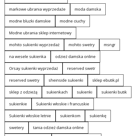
markowe ubrania wyprzedaże
moda damska
modne bluzki damskie
modne ciuchy
Modne ubrania sklep internetowy
mohito sukienki wyprzedaż
mohito swetry
msngr
na wesele sukienka
odzież damska online
Orsay sukienki wyprzedaż
reserved swetr
reserved swetry
sheinside sukienki
sklep ebutik.pl
sklep z odzieżą
sukienkach
sukienki
sukienki butik
sukienkie
Sukienki włoskie i francuskie
Sukienki włoskie letnie
sukienkom
sukienkę
swetery
tania odzież damska online