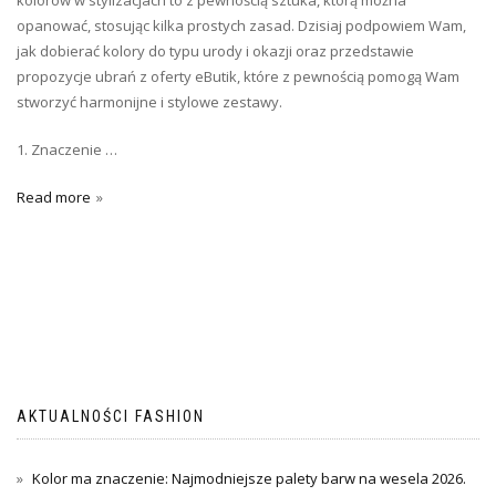
kolorów w stylizacjach to z pewnością sztuka, którą można
opanować, stosując kilka prostych zasad. Dzisiaj podpowiem Wam,
jak dobierać kolory do typu urody i okazji oraz przedstawie
propozycje ubrań z oferty eButik, które z pewnością pomogą Wam
stworzyć harmonijne i stylowe zestawy.
1. Znaczenie …
Read more
AKTUALNOŚCI FASHION
Kolor ma znaczenie: Najmodniejsze palety barw na wesela 2026.