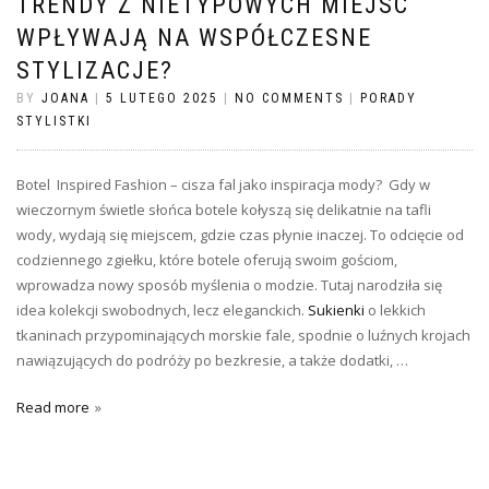
TRENDY Z NIETYPOWYCH MIEJSC
WPŁYWAJĄ NA WSPÓŁCZESNE
STYLIZACJE?
BY
JOANA
|
5 LUTEGO 2025
|
NO COMMENTS
|
PORADY
STYLISTKI
Botel Inspired Fashion – cisza fal jako inspiracja mody? Gdy w
wieczornym świetle słońca botele kołyszą się delikatnie na tafli
wody, wydają się miejscem, gdzie czas płynie inaczej. To odcięcie od
codziennego zgiełku, które botele oferują swoim gościom,
wprowadza nowy sposób myślenia o modzie. Tutaj narodziła się
idea kolekcji swobodnych, lecz eleganckich.
Sukienki
o lekkich
tkaninach przypominających morskie fale, spodnie o luźnych krojach
nawiązujących do podróży po bezkresie, a także dodatki, …
Read more