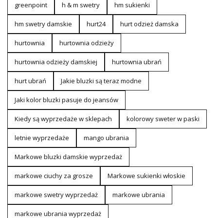
greenpoint
h & m swetry
hm sukienki
hm swetry damskie
hurt24
hurt odzież damska
hurtownia
hurtownia odzieży
hurtownia odzieży damskiej
hurtownia ubrań
hurt ubrań
Jakie bluzki są teraz modne
Jaki kolor bluzki pasuje do jeansów
Kiedy są wyprzedaże w sklepach
kolorowy sweter w paski
letnie wyprzedaże
mango ubrania
Markowe bluzki damskie wyprzedaż
markowe ciuchy za grosze
Markowe sukienki włoskie
markowe swetry wyprzedaż
markowe ubrania
markowe ubrania wyprzedaż