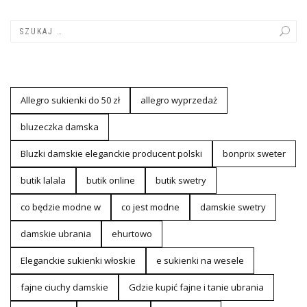
Allegro sukienki do 50 zł
allegro wyprzedaż
bluzeczka damska
Bluzki damskie eleganckie producent polski
bonprix sweter
butik lalala
butik online
butik swetry
co będzie modne w
co jest modne
damskie swetry
damskie ubrania
ehurtowo
Eleganckie sukienki włoskie
e sukienki na wesele
fajne ciuchy damskie
Gdzie kupić fajne i tanie ubrania