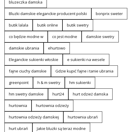
bluzeczka damska
Bluzki damskie eleganckie producent polski
bonprix sweter
butik lalala
butik online
butik swetry
co będzie modne w
co jest modne
damskie swetry
damskie ubrania
ehurtowo
Eleganckie sukienki włoskie
e sukienki na wesele
fajne ciuchy damskie
Gdzie kupić fajne i tanie ubrania
greenpoint
h & m swetry
hm sukienki
hm swetry damskie
hurt24
hurt odzież damska
hurtownia
hurtownia odzieży
hurtownia odzieży damskiej
hurtownia ubrań
hurt ubrań
Jakie bluzki są teraz modne