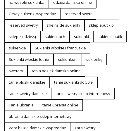
na wesele sukienka
odzież damska online
Orsay sukienki wyprzedaż
reserved swetr
reserved swetry
sheinside sukienki
sklep ebutik.pl
sklep z odzieżą
sukienkach
sukienki
sukienki butik
sukienkie
Sukienki włoskie i francuskie
Sukienki włoskie letnie
sukienkom
sukienkę
swetery
tania odzież damska online
tanie bluzki damskie
tanie sukienki do 50 zł
tanie swetry damskie
tanie swetry sklep internetowy
Tanie ubrania
tanie ubrania online
ubrania damskie sklep internetowy
Zara bluzki damskie Wyprzedaż
zara swetry