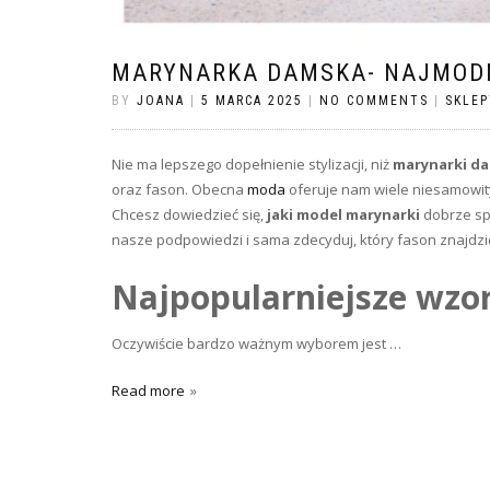
MARYNARKA DAMSKA- NAJMODN
BY
JOANA
|
5 MARCA 2025
|
NO COMMENTS
|
SKLEP
Nie ma lepszego dopełnienie stylizacji, niż
marynarki d
oraz fason. Obecna
moda
oferuje nam wiele niesamowityc
Chcesz dowiedzieć się,
jaki model marynarki
dobrze spr
nasze podpowiedzi i sama zdecyduj, który fason znajdzie
Najpopularniejsze wzo
Oczywiście bardzo ważnym wyborem jest
…
Read more