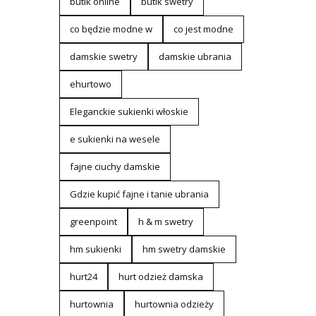
butik online
butik swetry
co będzie modne w
co jest modne
damskie swetry
damskie ubrania
ehurtowo
Eleganckie sukienki włoskie
e sukienki na wesele
fajne ciuchy damskie
Gdzie kupić fajne i tanie ubrania
greenpoint
h & m swetry
hm sukienki
hm swetry damskie
hurt24
hurt odzież damska
hurtownia
hurtownia odzieży