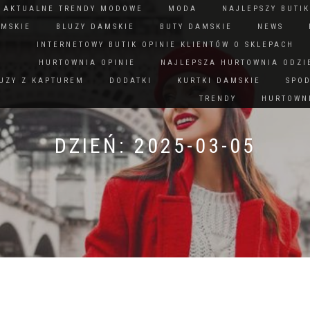
N AKTUALNE TRENDY MODOWE
MODA
NAJLEPSZY BUTIK
AMSKIE
BLUZY DAMSKIE
BUTY DAMSKIE
NEWS
INTERNETOWY BUTIK OPINIE KLIENTÓW O SKLEPACH
HURTOWNIA OPINIE
NAJLEPSZA HURTOWNIA ODZI
UZY Z KAPTUREM
DODATKI
KURTKI DAMSKIE
SPO
TRENDY
HURTOWNI
DZIEŃ:
2025-03-05