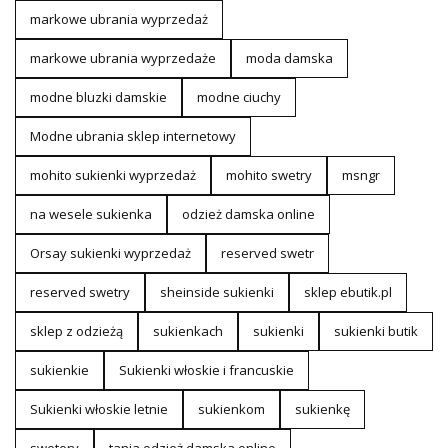
markowe ubrania wyprzedaż
markowe ubrania wyprzedaże
moda damska
modne bluzki damskie
modne ciuchy
Modne ubrania sklep internetowy
mohito sukienki wyprzedaż
mohito swetry
msngr
na wesele sukienka
odzież damska online
Orsay sukienki wyprzedaż
reserved swetr
reserved swetry
sheinside sukienki
sklep ebutik.pl
sklep z odzieżą
sukienkach
sukienki
sukienki butik
sukienkie
Sukienki włoskie i francuskie
Sukienki włoskie letnie
sukienkom
sukienkę