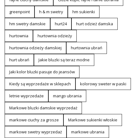
greenpoint
h & m swetry
hm sukienki
hm swetry damskie
hurt24
hurt odzież damska
hurtownia
hurtownia odzieży
hurtownia odzieży damskiej
hurtownia ubrań
hurt ubrań
Jakie bluzki są teraz modne
Jaki kolor bluzki pasuje do jeansów
Kiedy są wyprzedaże w sklepach
kolorowy sweter w paski
letnie wyprzedaże
mango ubrania
Markowe bluzki damskie wyprzedaż
markowe ciuchy za grosze
Markowe sukienki włoskie
markowe swetry wyprzedaż
markowe ubrania