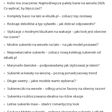
Kolor ma znaczenie: Najmodniejsze palety barw na wesela 2026.
Co wybrać, by błyszczeć?
Komplety basic na lato w ebutik.pl – zobacz top zestawy
Rodzaje dekoltów a typ sylwetki – jak dobrać odpowiedni?
Stylizacje z modnymi bluzkami na wakacje – jaki look jest obecnie
na czasie?
Modne sukienki na wesele na lato – na jaki model postawić?
Niepowtarzalne sukienki – zobacz nową kolekcję sukienek od
eButik.pl
Marynarki damskie – podpowiadamy jak stylizować je latem?
Sukienki w kwiaty na wiosnę – poznaj ponadczasowy trend
Długie swetry – jakie modele warto wybierać?
Sukieneczki na wesele – odkryj urocze fasony na obecny sezon!
Sukienka rozkloszowana idealna na różne okazje
Letnie sukienki maxi – stwórz romantyczny look
Szukasz Mohito sukienki – wybierz eleganckie sukienki z eButik