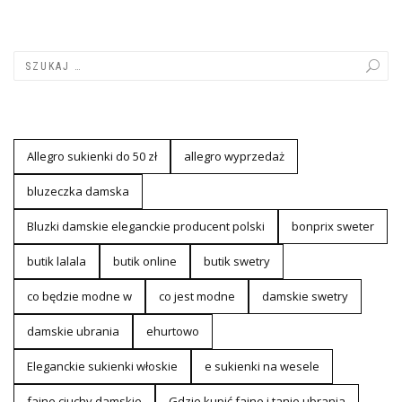
Allegro sukienki do 50 zł
allegro wyprzedaż
bluzeczka damska
Bluzki damskie eleganckie producent polski
bonprix sweter
butik lalala
butik online
butik swetry
co będzie modne w
co jest modne
damskie swetry
damskie ubrania
ehurtowo
Eleganckie sukienki włoskie
e sukienki na wesele
fajne ciuchy damskie
Gdzie kupić fajne i tanie ubrania