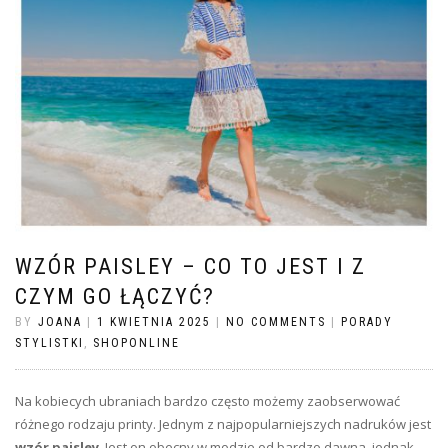
WZÓR PAISLEY – CO TO JEST I Z
CZYM GO ŁĄCZYĆ?
BY
JOANA
|
1 KWIETNIA 2025
|
NO COMMENTS
|
PORADY
STYLISTKI
,
SHOPONLINE
Na kobiecych ubraniach bardzo często możemy zaobserwować
różnego rodzaju printy. Jednym z najpopularniejszych nadruków jest
wzór paisley
. Jest on obecny w modzie od bardzo dawna, jednak