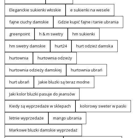
Eleganckie sukienki włoskie
e sukienki na wesele
fajne ciuchy damskie
Gdzie kupić fajne i tanie ubrania
greenpoint
h & m swetry
hm sukienki
hm swetry damskie
hurt24
hurt odzież damska
hurtownia
hurtownia odzieży
hurtownia odzieży damskiej
hurtownia ubrań
hurt ubrań
Jakie bluzki są teraz modne
Jaki kolor bluzki pasuje do jeansów
Kiedy są wyprzedaże w sklepach
kolorowy sweter w paski
letnie wyprzedaże
mango ubrania
Markowe bluzki damskie wyprzedaż