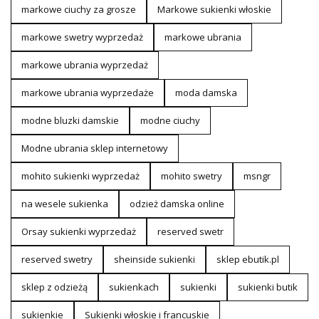
markowe ciuchy za grosze
Markowe sukienki włoskie
markowe swetry wyprzedaż
markowe ubrania
markowe ubrania wyprzedaż
markowe ubrania wyprzedaże
moda damska
modne bluzki damskie
modne ciuchy
Modne ubrania sklep internetowy
mohito sukienki wyprzedaż
mohito swetry
msngr
na wesele sukienka
odzież damska online
Orsay sukienki wyprzedaż
reserved swetr
reserved swetry
sheinside sukienki
sklep ebutik.pl
sklep z odzieżą
sukienkach
sukienki
sukienki butik
sukienkie
Sukienki włoskie i francuskie