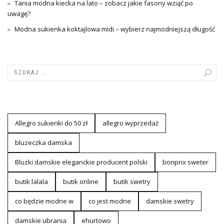
Tania modna kiecka na lato – zobacz jakie fasony wziąć po
uwagę?
Modna sukienka koktajlowa midi – wybierz najmodniejszą długość
Allegro sukienki do 50 zł
allegro wyprzedaż
bluzeczka damska
Bluzki damskie eleganckie producent polski
bonprix sweter
butik lalala
butik online
butik swetry
co będzie modne w
co jest modne
damskie swetry
damskie ubrania
ehurtowo