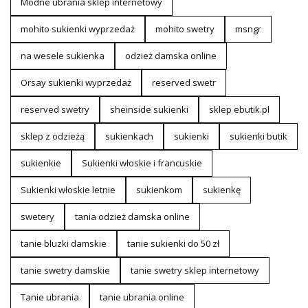
Modne ubrania sklep internetowy
mohito sukienki wyprzedaż
mohito swetry
msngr
na wesele sukienka
odzież damska online
Orsay sukienki wyprzedaż
reserved swetr
reserved swetry
sheinside sukienki
sklep ebutik.pl
sklep z odzieżą
sukienkach
sukienki
sukienki butik
sukienkie
Sukienki włoskie i francuskie
Sukienki włoskie letnie
sukienkom
sukienkę
swetery
tania odzież damska online
tanie bluzki damskie
tanie sukienki do 50 zł
tanie swetry damskie
tanie swetry sklep internetowy
Tanie ubrania
tanie ubrania online