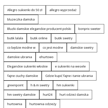
Allegro sukienki do 50 zł
allegro wyprzedaż
bluzeczka damska
Bluzki damskie eleganckie producent polski
bonprix sweter
butik lalala
butik online
butik swetry
co będzie modne w
co jest modne
damskie swetry
damskie ubrania
ehurtowo
Eleganckie sukienki włoskie
e sukienki na wesele
fajne ciuchy damskie
Gdzie kupić fajne i tanie ubrania
greenpoint
h & m swetry
hm sukienki
hm swetry damskie
hurt24
hurt odzież damska
hurtownia
hurtownia odzieży