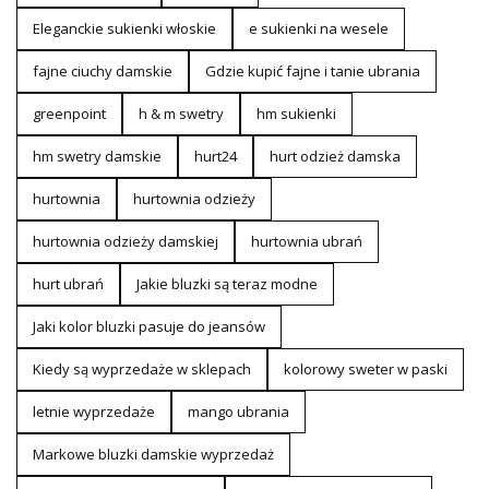
Eleganckie sukienki włoskie
e sukienki na wesele
fajne ciuchy damskie
Gdzie kupić fajne i tanie ubrania
greenpoint
h & m swetry
hm sukienki
hm swetry damskie
hurt24
hurt odzież damska
hurtownia
hurtownia odzieży
hurtownia odzieży damskiej
hurtownia ubrań
hurt ubrań
Jakie bluzki są teraz modne
Jaki kolor bluzki pasuje do jeansów
Kiedy są wyprzedaże w sklepach
kolorowy sweter w paski
letnie wyprzedaże
mango ubrania
Markowe bluzki damskie wyprzedaż