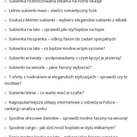
Sukienka rozkloszowana idealna na różne okazje
Letnie sukienki maxi – stwórz romantyczny look
Szukasz Mohito sukienki – wybierz eleganckie sukienki z eButik
Sukienka na lato – sprawdź jaki styl będzie na topie
Sukienka hiszpanka – odkryj fason do zadań specjalnych
Sukienka na lato – co będzie modne w tym sezonie?
Sukienki w kwiaty – podpowiadamy z czym łączyć je jesienią?
Sukienki na wesele – jakie fasony wybierać?
T-shirty z nadrukiem w eleganckich stylizacjach – sprawdź czy to
możliwe?
Sukienki letnie – co warto mieć w szafie?
Najpopularniejsze sklepy internetowe z odzieżą w Polsce –
ranking i analiza rynku
Spodnie dresowe damskie – sprawdź modne fasony na wiosnę!
Spodnie cargo – jak dziś nosić bojówki w stylu militarnym?
Tania modna kiecka na lato – zobacz jakie fasony wziąć po