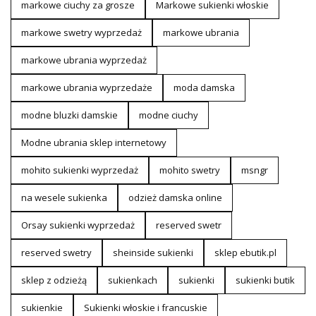
markowe ciuchy za grosze
Markowe sukienki włoskie
markowe swetry wyprzedaż
markowe ubrania
markowe ubrania wyprzedaż
markowe ubrania wyprzedaże
moda damska
modne bluzki damskie
modne ciuchy
Modne ubrania sklep internetowy
mohito sukienki wyprzedaż
mohito swetry
msngr
na wesele sukienka
odzież damska online
Orsay sukienki wyprzedaż
reserved swetr
reserved swetry
sheinside sukienki
sklep ebutik.pl
sklep z odzieżą
sukienkach
sukienki
sukienki butik
sukienkie
Sukienki włoskie i francuskie