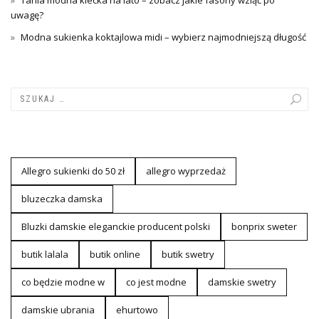
uwagę?
Modna sukienka koktajlowa midi – wybierz najmodniejszą długość
Allegro sukienki do 50 zł
allegro wyprzedaż
bluzeczka damska
Bluzki damskie eleganckie producent polski
bonprix sweter
butik lalala
butik online
butik swetry
co będzie modne w
co jest modne
damskie swetry
damskie ubrania
ehurtowo