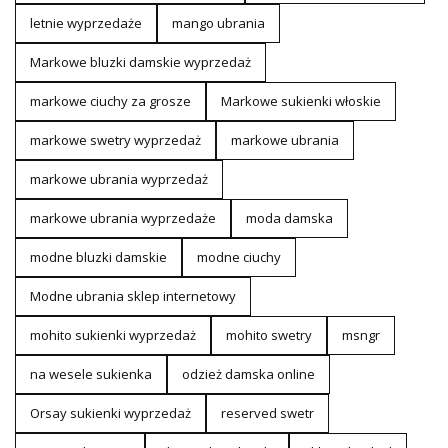
letnie wyprzedaże
mango ubrania
Markowe bluzki damskie wyprzedaż
markowe ciuchy za grosze
Markowe sukienki włoskie
markowe swetry wyprzedaż
markowe ubrania
markowe ubrania wyprzedaż
markowe ubrania wyprzedaże
moda damska
modne bluzki damskie
modne ciuchy
Modne ubrania sklep internetowy
mohito sukienki wyprzedaż
mohito swetry
msngr
na wesele sukienka
odzież damska online
Orsay sukienki wyprzedaż
reserved swetr