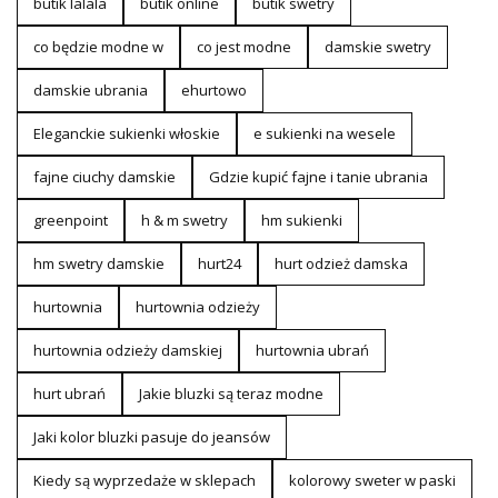
butik lalala
butik online
butik swetry
co będzie modne w
co jest modne
damskie swetry
damskie ubrania
ehurtowo
Eleganckie sukienki włoskie
e sukienki na wesele
fajne ciuchy damskie
Gdzie kupić fajne i tanie ubrania
greenpoint
h & m swetry
hm sukienki
hm swetry damskie
hurt24
hurt odzież damska
hurtownia
hurtownia odzieży
hurtownia odzieży damskiej
hurtownia ubrań
hurt ubrań
Jakie bluzki są teraz modne
Jaki kolor bluzki pasuje do jeansów
Kiedy są wyprzedaże w sklepach
kolorowy sweter w paski