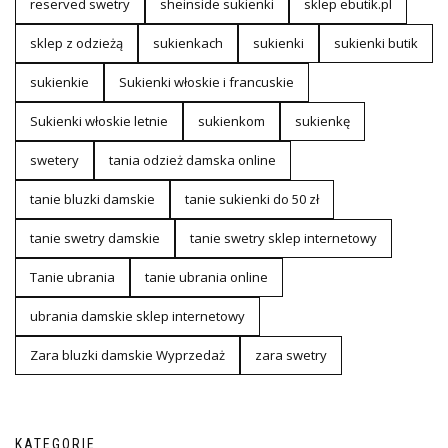
reserved swetry
sheinside sukienki
sklep ebutik.pl
sklep z odzieżą
sukienkach
sukienki
sukienki butik
sukienkie
Sukienki włoskie i francuskie
Sukienki włoskie letnie
sukienkom
sukienkę
swetery
tania odzież damska online
tanie bluzki damskie
tanie sukienki do 50 zł
tanie swetry damskie
tanie swetry sklep internetowy
Tanie ubrania
tanie ubrania online
ubrania damskie sklep internetowy
Zara bluzki damskie Wyprzedaż
zara swetry
KATEGORIE