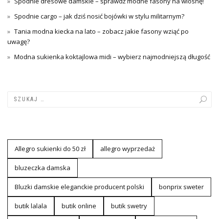
Spodnie dresowe damskie – sprawdź modne fasony na wiosnę!
Spodnie cargo – jak dziś nosić bojówki w stylu militarnym?
Tania modna kiecka na lato – zobacz jakie fasony wziąć po
uwagę?
Modna sukienka koktajlowa midi – wybierz najmodniejszą długość
Allegro sukienki do 50 zł
allegro wyprzedaż
bluzeczka damska
Bluzki damskie eleganckie producent polski
bonprix sweter
butik lalala
butik online
butik swetry