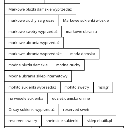
Markowe bluzki damskie wyprzedaż
markowe ciuchy za grosze
Markowe sukienki włoskie
markowe swetry wyprzedaż
markowe ubrania
markowe ubrania wyprzedaż
markowe ubrania wyprzedaże
moda damska
modne bluzki damskie
modne ciuchy
Modne ubrania sklep internetowy
mohito sukienki wyprzedaż
mohito swetry
msngr
na wesele sukienka
odzież damska online
Orsay sukienki wyprzedaż
reserved swetr
reserved swetry
sheinside sukienki
sklep ebutik.pl