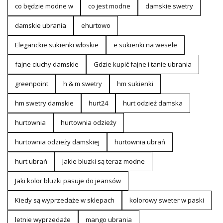
co będzie modne w
co jest modne
damskie swetry
damskie ubrania
ehurtowo
Eleganckie sukienki włoskie
e sukienki na wesele
fajne ciuchy damskie
Gdzie kupić fajne i tanie ubrania
greenpoint
h & m swetry
hm sukienki
hm swetry damskie
hurt24
hurt odzież damska
hurtownia
hurtownia odzieży
hurtownia odzieży damskiej
hurtownia ubrań
hurt ubrań
Jakie bluzki są teraz modne
Jaki kolor bluzki pasuje do jeansów
Kiedy są wyprzedaże w sklepach
kolorowy sweter w paski
letnie wyprzedaże
mango ubrania