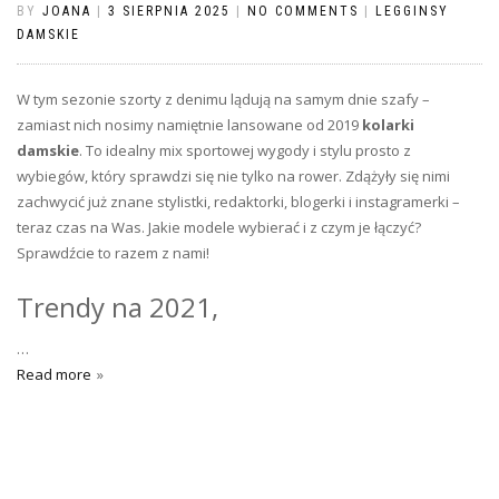
BY
JOANA
|
3 SIERPNIA 2025
|
NO COMMENTS
|
LEGGINSY
DAMSKIE
W tym sezonie szorty z denimu lądują na samym dnie szafy –
zamiast nich nosimy namiętnie lansowane od 2019
kolarki
damskie
. To idealny mix sportowej wygody i stylu prosto z
wybiegów, który sprawdzi się nie tylko na rower. Zdążyły się nimi
zachwycić już znane stylistki, redaktorki, blogerki i instagramerki –
teraz czas na Was. Jakie modele wybierać i z czym je łączyć?
Sprawdźcie to razem z nami!
Trendy na 2021,
…
Read more