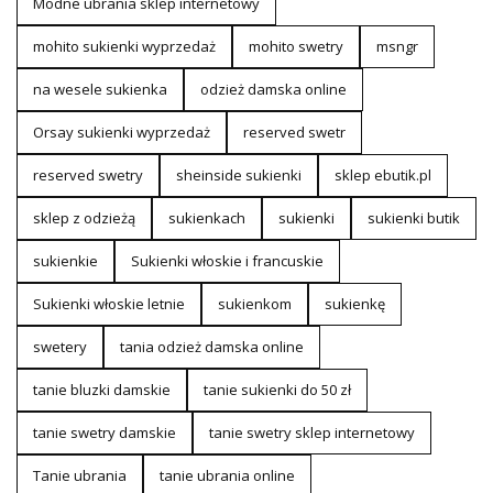
Modne ubrania sklep internetowy
mohito sukienki wyprzedaż
mohito swetry
msngr
na wesele sukienka
odzież damska online
Orsay sukienki wyprzedaż
reserved swetr
reserved swetry
sheinside sukienki
sklep ebutik.pl
sklep z odzieżą
sukienkach
sukienki
sukienki butik
sukienkie
Sukienki włoskie i francuskie
Sukienki włoskie letnie
sukienkom
sukienkę
swetery
tania odzież damska online
tanie bluzki damskie
tanie sukienki do 50 zł
tanie swetry damskie
tanie swetry sklep internetowy
Tanie ubrania
tanie ubrania online