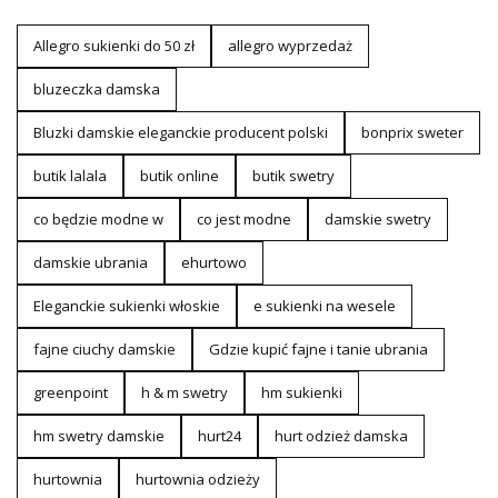
Allegro sukienki do 50 zł
allegro wyprzedaż
bluzeczka damska
Bluzki damskie eleganckie producent polski
bonprix sweter
butik lalala
butik online
butik swetry
co będzie modne w
co jest modne
damskie swetry
damskie ubrania
ehurtowo
Eleganckie sukienki włoskie
e sukienki na wesele
fajne ciuchy damskie
Gdzie kupić fajne i tanie ubrania
greenpoint
h & m swetry
hm sukienki
hm swetry damskie
hurt24
hurt odzież damska
hurtownia
hurtownia odzieży