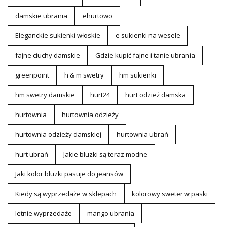
damskie ubrania
ehurtowo
Eleganckie sukienki włoskie
e sukienki na wesele
fajne ciuchy damskie
Gdzie kupić fajne i tanie ubrania
greenpoint
h & m swetry
hm sukienki
hm swetry damskie
hurt24
hurt odzież damska
hurtownia
hurtownia odzieży
hurtownia odzieży damskiej
hurtownia ubrań
hurt ubrań
Jakie bluzki są teraz modne
Jaki kolor bluzki pasuje do jeansów
Kiedy są wyprzedaże w sklepach
kolorowy sweter w paski
letnie wyprzedaże
mango ubrania