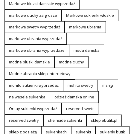
Markowe bluzki damskie wyprzedaż
markowe ciuchy za grosze
Markowe sukienki włoskie
markowe swetry wyprzedaż
markowe ubrania
markowe ubrania wyprzedaż
markowe ubrania wyprzedaże
moda damska
modne bluzki damskie
modne ciuchy
Modne ubrania sklep internetowy
mohito sukienki wyprzedaż
mohito swetry
msngr
na wesele sukienka
odzież damska online
Orsay sukienki wyprzedaż
reserved swetr
reserved swetry
sheinside sukienki
sklep ebutik.pl
sklep z odzieżą
sukienkach
sukienki
sukienki butik