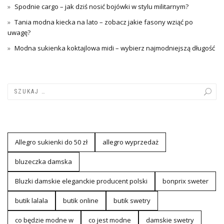
Spodnie cargo – jak dziś nosić bojówki w stylu militarnym?
Tania modna kiecka na lato – zobacz jakie fasony wziąć po
uwagę?
Modna sukienka koktajlowa midi – wybierz najmodniejszą długość
Allegro sukienki do 50 zł
allegro wyprzedaż
bluzeczka damska
Bluzki damskie eleganckie producent polski
bonprix sweter
butik lalala
butik online
butik swetry
co będzie modne w
co jest modne
damskie swetry