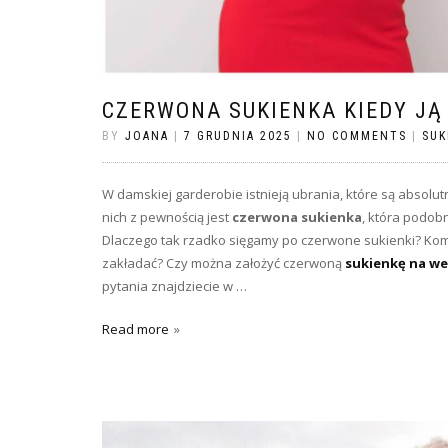
CZERWONA SUKIENKA KIEDY J
BY
JOANA
|
7 GRUDNIA 2025
|
NO COMMENTS
|
SUK
W damskiej garderobie istnieją ubrania, które są absolu
nich z pewnością jest
czerwona sukienka
, która podob
Dlaczego tak rzadko sięgamy po czerwone sukienki? Komu
zakładać? Czy można założyć czerwoną
sukienkę na we
pytania znajdziecie w …
Read more