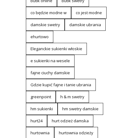
butik online
butik swetry
co będzie modne w
co jest modne
damskie swetry
damskie ubrania
ehurtowo
Eleganckie sukienki włoskie
e sukienki na wesele
fajne ciuchy damskie
Gdzie kupić fajne i tanie ubrania
greenpoint
h & m swetry
hm sukienki
hm swetry damskie
hurt24
hurt odzież damska
hurtownia
hurtownia odzieży