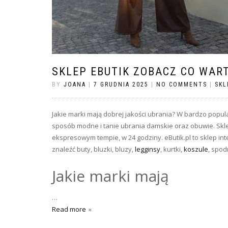
SKLEP EBUTIK ZOBACZ CO WAR
BY
JOANA
|
7 GRUDNIA 2025
|
NO COMMENTS
|
SKL
Jakie marki mają dobrej jakości ubrania? W bardzo popu
sposób modne i tanie ubrania damskie oraz obuwie. Sk
ekspresowym tempie, w 24 godziny. eButik.pl to sklep in
znaleźć buty, bluzki, bluzy,
legginsy
, kurtki,
koszule
, spod
Jakie marki mają
…
Read more