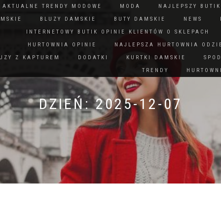
N AKTUALNE TRENDY MODOWE
MODA
NAJLEPSZY BUTIK
AMSKIE
BLUZY DAMSKIE
BUTY DAMSKIE
NEWS
INTERNETOWY BUTIK OPINIE KLIENTÓW O SKLEPACH
HURTOWNIA OPINIE
NAJLEPSZA HURTOWNIA ODZI
UZY Z KAPTUREM
DODATKI
KURTKI DAMSKIE
SPO
TRENDY
HURTOWNI
DZIEŃ:
2025-12-07