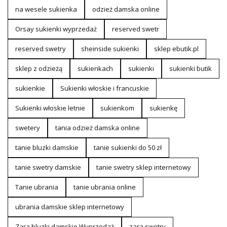
na wesele sukienka
odzież damska online
Orsay sukienki wyprzedaż
reserved swetr
reserved swetry
sheinside sukienki
sklep ebutik.pl
sklep z odzieżą
sukienkach
sukienki
sukienki butik
sukienkie
Sukienki włoskie i francuskie
Sukienki włoskie letnie
sukienkom
sukienkę
swetery
tania odzież damska online
tanie bluzki damskie
tanie sukienki do 50 zł
tanie swetry damskie
tanie swetry sklep internetowy
Tanie ubrania
tanie ubrania online
ubrania damskie sklep internetowy
Zara bluzki damskie Wyprzedaż
zara swetry