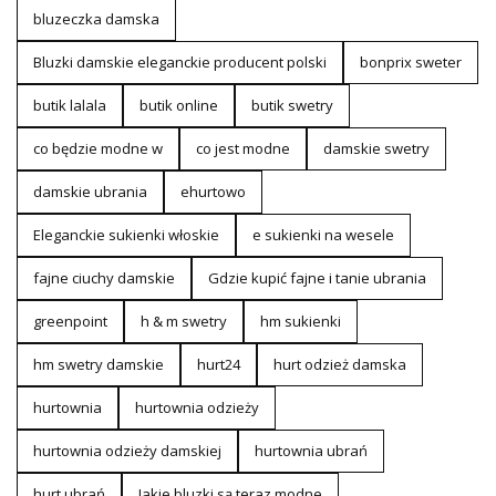
bluzeczka damska
Bluzki damskie eleganckie producent polski
bonprix sweter
butik lalala
butik online
butik swetry
co będzie modne w
co jest modne
damskie swetry
damskie ubrania
ehurtowo
Eleganckie sukienki włoskie
e sukienki na wesele
fajne ciuchy damskie
Gdzie kupić fajne i tanie ubrania
greenpoint
h & m swetry
hm sukienki
hm swetry damskie
hurt24
hurt odzież damska
hurtownia
hurtownia odzieży
hurtownia odzieży damskiej
hurtownia ubrań
hurt ubrań
Jakie bluzki są teraz modne