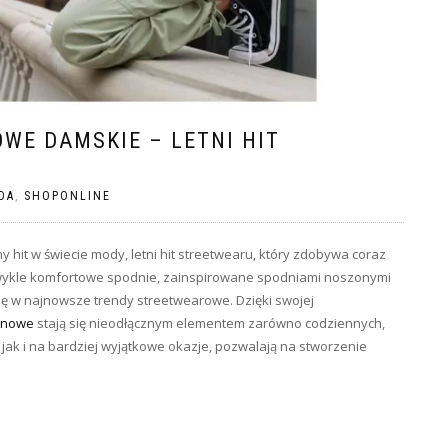
WE DAMSKIE – LETNI HIT
DA
,
SHOPONLINE
y hit w świecie mody, letni hit streetwearu, który zdobywa coraz
ezwykle komfortowe spodnie, zainspirowane spodniami noszonymi
ę w najnowsze trendy streetwearowe. Dzięki swojej
onowe
stają się nieodłącznym elementem zarówno codziennych,
ń, jak i na bardziej wyjątkowe okazje, pozwalają na stworzenie