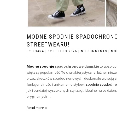
MODNE SPODNIE SPADOCHRONO
STREETWEARU!
BY
JOANA
|
12 LUTEGO 2026
|
NO COMMENTS
|
MO
Modne spodnie
spadochronowe damskie
to absolutn
większą popularność. Te charakterystyczne, luźne i ni
przez skoczków spadochronowych, doskonale wpisują si
funkcjonalności i unikalnemu stylowi,
spodnie spadochr
jak i bardziej wyszukanych stylizacji. Idealne na co dzie
oryginalnych …
Read more