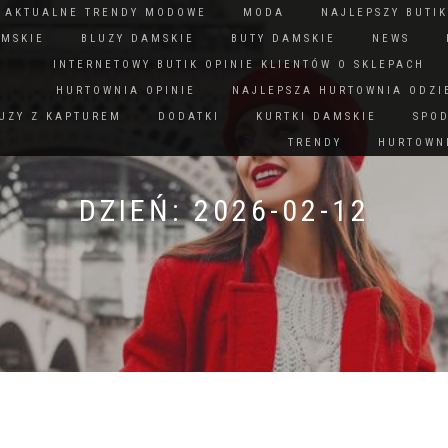
N AKTUALNE TRENDY MODOWE
MODA
NAJLEPSZY BUTIK
AMSKIE
BLUZY DAMSKIE
BUTY DAMSKIE
NEWS
INTERNETOWY BUTIK OPINIE KLIENTÓW O SKLEPACH
HURTOWNIA OPINIE
NAJLEPSZA HURTOWNIA ODZI
UZY Z KAPTUREM
DODATKI
KURTKI DAMSKIE
SPO
TRENDY
HURTOWNI
DZIEŃ:
2026-02-12