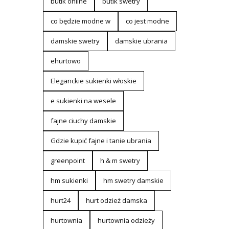
butik online
butik swetry
co będzie modne w
co jest modne
damskie swetry
damskie ubrania
ehurtowo
Eleganckie sukienki włoskie
e sukienki na wesele
fajne ciuchy damskie
Gdzie kupić fajne i tanie ubrania
greenpoint
h & m swetry
hm sukienki
hm swetry damskie
hurt24
hurt odzież damska
hurtownia
hurtownia odzieży