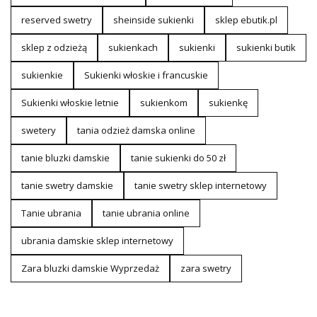
reserved swetry
sheinside sukienki
sklep ebutik.pl
sklep z odzieżą
sukienkach
sukienki
sukienki butik
sukienkie
Sukienki włoskie i francuskie
Sukienki włoskie letnie
sukienkom
sukienkę
swetery
tania odzież damska online
tanie bluzki damskie
tanie sukienki do 50 zł
tanie swetry damskie
tanie swetry sklep internetowy
Tanie ubrania
tanie ubrania online
ubrania damskie sklep internetowy
Zara bluzki damskie Wyprzedaż
zara swetry