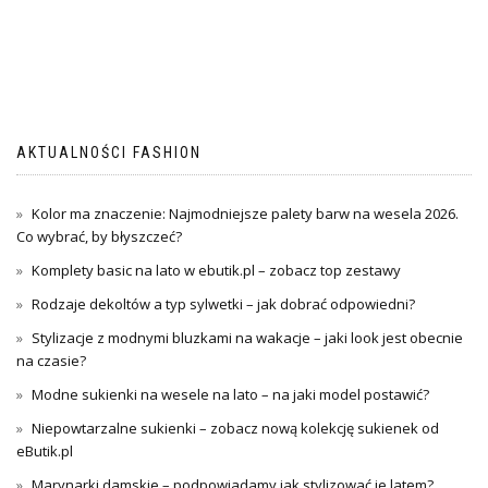
AKTUALNOŚCI FASHION
Kolor ma znaczenie: Najmodniejsze palety barw na wesela 2026.
Co wybrać, by błyszczeć?
Komplety basic na lato w ebutik.pl – zobacz top zestawy
Rodzaje dekoltów a typ sylwetki – jak dobrać odpowiedni?
Stylizacje z modnymi bluzkami na wakacje – jaki look jest obecnie
na czasie?
Modne sukienki na wesele na lato – na jaki model postawić?
Niepowtarzalne sukienki – zobacz nową kolekcję sukienek od
eButik.pl
Marynarki damskie – podpowiadamy jak stylizować je latem?