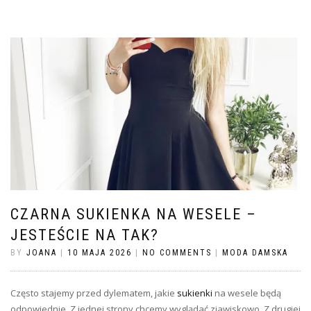
CZARNA SUKIENKA NA WESELE –
JESTEŚCIE NA TAK?
BY
JOANA
|
10 MAJA 2026
|
NO COMMENTS
|
MODA DAMSKA
Często stajemy przed dylematem, jakie
sukienki
na wesele będą
odpowiednie. Z jednej strony chcemy wyglądać zjawiskowo. Z drugiej