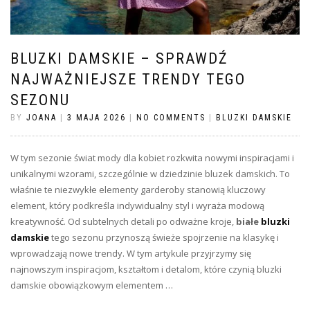
BLUZKI DAMSKIE – SPRAWDŹ
NAJWAŻNIEJSZE TRENDY TEGO
SEZONU
BY
JOANA
|
3 MAJA 2026
|
NO COMMENTS
|
BLUZKI DAMSKIE
W tym sezonie świat mody dla kobiet rozkwita nowymi inspiracjami i
unikalnymi wzorami, szczególnie w dziedzinie bluzek damskich. To
właśnie te niezwykłe elementy garderoby stanowią kluczowy
element, który podkreśla indywidualny styl i wyraża modową
kreatywność. Od subtelnych detali po odważne kroje,
białe
bluzki
damskie
tego sezonu przynoszą świeże spojrzenie na klasykę i
wprowadzają nowe trendy. W tym artykule przyjrzymy się
najnowszym inspiracjom, kształtom i detalom, które czynią bluzki
damskie obowiązkowym elementem …