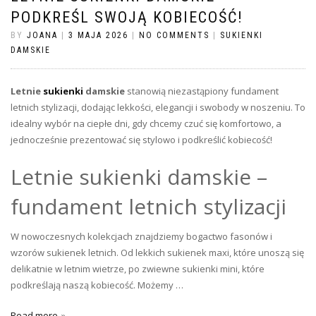
PODKREŚL SWOJĄ KOBIECOŚĆ!
BY
JOANA
|
3 MAJA 2026
|
NO COMMENTS
|
SUKIENKI
DAMSKIE
Letnie
sukienki
damskie
stanowią niezastąpiony fundament
letnich stylizacji, dodając lekkości, elegancji i swobody w noszeniu. To
idealny wybór na ciepłe dni, gdy chcemy czuć się komfortowo, a
jednocześnie prezentować się stylowo i podkreślić kobiecość!
Letnie sukienki damskie –
fundament letnich stylizacji
W nowoczesnych kolekcjach znajdziemy bogactwo fasonów i
wzorów sukienek letnich. Od lekkich sukienek maxi, które unoszą się
delikatnie w letnim wietrze, po zwiewne sukienki mini, które
podkreślają naszą kobiecość. Możemy …
Read more