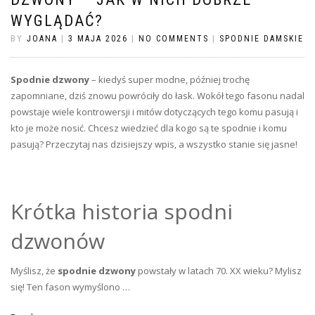
WYGLĄDAĆ?
BY
JOANA
|
3 MAJA 2026
|
NO COMMENTS
|
SPODNIE DAMSKIE
Spodnie dzwony
– kiedyś super modne, później trochę
zapomniane, dziś znowu powróciły do łask. Wokół tego fasonu nadal
powstaje wiele kontrowersji i mitów dotyczących tego komu pasują i
kto je może nosić. Chcesz wiedzieć dla kogo są te spodnie i komu
pasują? Przeczytaj nas dzisiejszy wpis, a wszystko stanie się jasne!
Krótka historia spodni
dzwonów
Myślisz, że
spodnie dzwony
powstały w latach 70. XX wieku? Mylisz
się! Ten fason wymyślono …