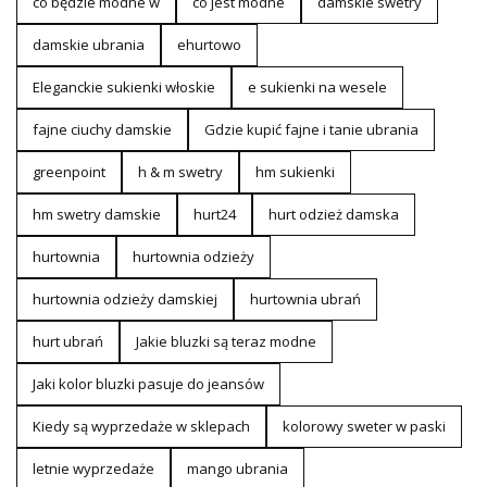
co będzie modne w
co jest modne
damskie swetry
damskie ubrania
ehurtowo
Eleganckie sukienki włoskie
e sukienki na wesele
fajne ciuchy damskie
Gdzie kupić fajne i tanie ubrania
greenpoint
h & m swetry
hm sukienki
hm swetry damskie
hurt24
hurt odzież damska
hurtownia
hurtownia odzieży
hurtownia odzieży damskiej
hurtownia ubrań
hurt ubrań
Jakie bluzki są teraz modne
Jaki kolor bluzki pasuje do jeansów
Kiedy są wyprzedaże w sklepach
kolorowy sweter w paski
letnie wyprzedaże
mango ubrania