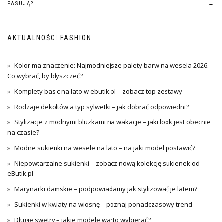
wpisu
PASUJĄ?
→
AKTUALNOŚCI FASHION
Kolor ma znaczenie: Najmodniejsze palety barw na wesela 2026.
Co wybrać, by błyszczeć?
Komplety basic na lato w ebutik.pl – zobacz top zestawy
Rodzaje dekoltów a typ sylwetki – jak dobrać odpowiedni?
Stylizacje z modnymi bluzkami na wakacje – jaki look jest obecnie
na czasie?
Modne sukienki na wesele na lato – na jaki model postawić?
Niepowtarzalne sukienki – zobacz nową kolekcję sukienek od
eButik.pl
Marynarki damskie – podpowiadamy jak stylizować je latem?
Sukienki w kwiaty na wiosnę – poznaj ponadczasowy trend
Długie swetry – jakie modele warto wybierać?