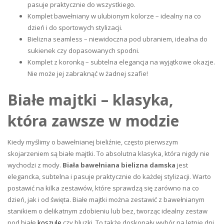
pasuje praktycznie do wszystkiego.
Komplet bawełniany w ulubionym kolorze – idealny na co
dzień i do sportowych stylizacji.
Bielizna seamless – niewidoczna pod ubraniem, idealna do
sukienek czy dopasowanych spodni.
Komplet z koronką – subtelna elegancja na wyjątkowe okazje.
Nie może jej zabraknąć w żadnej szafie!
Białe majtki – klasyka,
która zawsze w modzie
Kiedy myślimy o bawełnianej bieliźnie, często pierwszym
skojarzeniem są białe majtki. To absolutna klasyka, która nigdy nie
wychodzi z mody.
Biała bawełniana bielizna damska
jest
elegancka, subtelna i pasuje praktycznie do każdej stylizacji. Warto
postawić na kilka zestawów, które sprawdzą się zarówno na co
dzień, jak i od święta. Białe majtki można zestawić z bawełnianym
stanikiem o delikatnym zdobieniu lub bez, tworząc idealny zestaw
pod białe
koszule
czy bluzki. To także doskonały wybór na letnie dni,