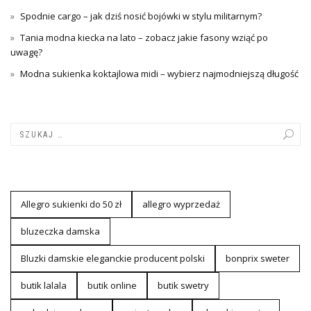
Spodnie cargo – jak dziś nosić bojówki w stylu militarnym?
Tania modna kiecka na lato – zobacz jakie fasony wziąć po
uwagę?
Modna sukienka koktajlowa midi – wybierz najmodniejszą długość
Allegro sukienki do 50 zł
allegro wyprzedaż
bluzeczka damska
Bluzki damskie eleganckie producent polski
bonprix sweter
butik lalala
butik online
butik swetry