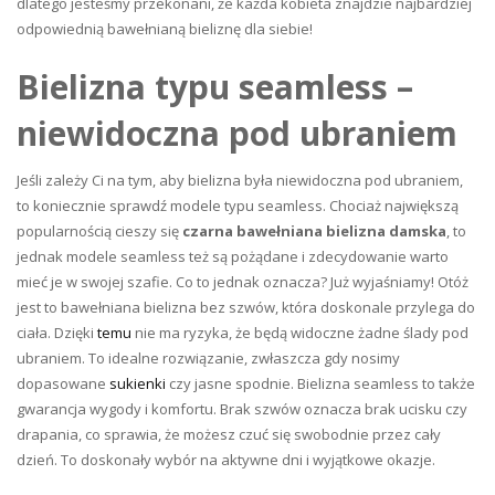
dlatego jesteśmy przekonani, że każda kobieta znajdzie najbardziej
odpowiednią bawełnianą bieliznę dla siebie!
Bielizna typu seamless –
niewidoczna pod ubraniem
Jeśli zależy Ci na tym, aby bielizna była niewidoczna pod ubraniem,
to koniecznie sprawdź modele typu seamless. Chociaż największą
popularnością cieszy się
czarna bawełniana bielizna damska
, to
jednak modele seamless też są pożądane i zdecydowanie warto
mieć je w swojej szafie. Co to jednak oznacza? Już wyjaśniamy!
Otóż
jest to bawełniana bielizna bez szwów, która doskonale przylega do
ciała. Dzięki
temu
nie ma ryzyka, że będą widoczne żadne ślady pod
ubraniem. To idealne rozwiązanie, zwłaszcza gdy nosimy
dopasowane
sukienki
czy jasne spodnie. Bielizna seamless to także
gwarancja wygody i komfortu. Brak szwów oznacza brak ucisku czy
drapania, co sprawia, że możesz czuć się swobodnie przez cały
dzień. To doskonały wybór na aktywne dni i wyjątkowe okazje.