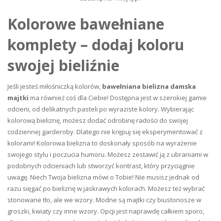
Kolorowe bawełniane
komplety – dodaj koloru
swojej bieliźnie
Jeśli jesteś miłośniczką kolorów,
bawełniana bielizna damska
majtki
ma również coś dla Ciebie! Dostępna jest w szerokiej gamie
odcieni, od delikatnych pasteli po wyraziste kolory. Wybierając
kolorową bieliznę, możesz dodać odrobinę radości do swojej
codziennej garderoby. Dlatego nie krępuj się eksperymentować z
kolorami! Kolorowa bielizna to doskonały sposób na wyrażenie
swojego stylu i poczucia humoru. Możesz zestawić ją z ubraniami w
podobnych odcieniach lub stworzyć kontrast, który przyciągnie
uwagę. Niech Twoja bielizna mówi o Tobie! Nie musisz jednak od
razu sięgać po bieliznę w jaskrawych kolorach. Możesz też wybrać
stonowane tło, ale we wzory. Modne są majtki czy biustonosze w
groszki, kwiaty czy inne wzory. Opcji jest naprawdę całkiem sporo,