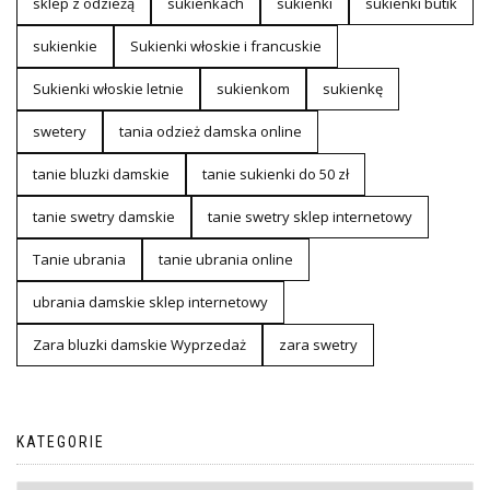
sklep z odzieżą
sukienkach
sukienki
sukienki butik
sukienkie
Sukienki włoskie i francuskie
Sukienki włoskie letnie
sukienkom
sukienkę
swetery
tania odzież damska online
tanie bluzki damskie
tanie sukienki do 50 zł
tanie swetry damskie
tanie swetry sklep internetowy
Tanie ubrania
tanie ubrania online
ubrania damskie sklep internetowy
Zara bluzki damskie Wyprzedaż
zara swetry
KATEGORIE