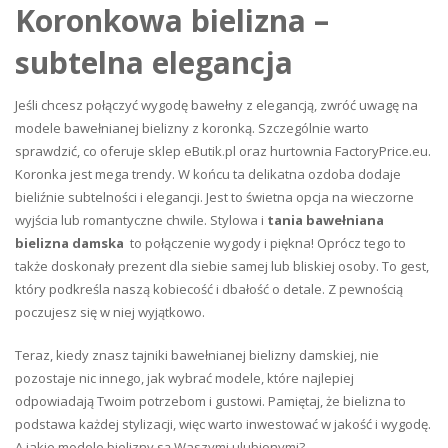
Koronkowa bielizna –
subtelna elegancja
Jeśli chcesz połączyć wygodę bawełny z elegancją, zwróć uwagę na
modele bawełnianej bielizny z koronką. Szczególnie warto
sprawdzić, co oferuje sklep eButik.pl oraz
hurtownia
FactoryPrice.eu.
Koronka jest mega trendy. W końcu ta delikatna ozdoba dodaje
bieliźnie subtelności i elegancji. Jest to świetna opcja na wieczorne
wyjścia lub romantyczne chwile. Stylowa i
tania bawełniana
bielizna damska
to połączenie wygody i piękna! Oprócz tego to
także doskonały prezent dla siebie samej lub bliskiej osoby. To gest,
który podkreśla naszą kobiecość i dbałość o detale. Z pewnością
poczujesz się w niej wyjątkowo.
Teraz, kiedy znasz tajniki bawełnianej bielizny damskiej, nie
pozostaje nic innego, jak wybrać modele, które najlepiej
odpowiadają Twoim potrzebom i gustowi. Pamiętaj, że bielizna to
podstawa każdej stylizacji, więc warto inwestować w jakość i wygodę.
A jakie modele bielizny są Waszymi ulubionymi?