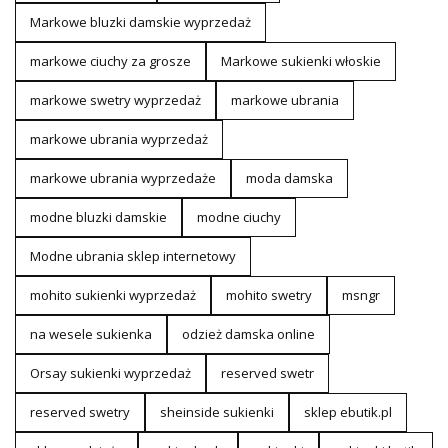
Markowe bluzki damskie wyprzedaż
markowe ciuchy za grosze
Markowe sukienki włoskie
markowe swetry wyprzedaż
markowe ubrania
markowe ubrania wyprzedaż
markowe ubrania wyprzedaże
moda damska
modne bluzki damskie
modne ciuchy
Modne ubrania sklep internetowy
mohito sukienki wyprzedaż
mohito swetry
msngr
na wesele sukienka
odzież damska online
Orsay sukienki wyprzedaż
reserved swetr
reserved swetry
sheinside sukienki
sklep ebutik.pl