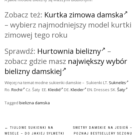
Zobacz też:
Kurtka zimowa damska
– wybierz
najmodniejszy model kurtki
zimowej
tego roku
Sprawdź:
Hurtownia bielizny
–
zobacz gdzie masz
największy wybór
bielizny damskiej
Więcej na temat modne sukienki damskie – Sukienki LT.
Suknelės
Ro.
Rochii
Cz.
Šaty
EE.
Kleidid
DE.
Kleider
EN.
Dresses
SK.
Šaty
Tagged
bielizna damska
Nawigacja
←
TIULOWE SUKIENKI NA
SWETRY DAMSKIE NA JESIEŃ –
WESELE – DO JAKIEJ SYLWETKI
POZNAJ BESTSELLERY SEZONU