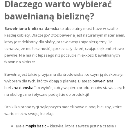
Dlaczego warto wybierać
bawełnianą bieliznę?
Bawełniana bielizna damska
to absolutny must-have w szafie
każdej kobiety. Dlaczego? Otóż bawełna jest naturalnym materiałem,
który jest delikatny dla skóry, przewiewny i hipoalergiczny. To
oznacza, że możesz nosić ją przez cały dzień, czując się komfortowo i
pewnie. Nie ma nic lepszego niż poczucie miękkości bawełnianych
tkanin na skórze!
Bawełna jest także przyjazna dla środowiska, co czyni ją doskonałym
wyborem dla tych, którzy dbają o planetę. Dlatego
bawełniana
bielizna damska
to wybór, który wspiera producentów stawiających
na ekologiczne i etyczne podejście do produkcji!
Oto kilka propozycji najlepszych modeli bawełnianej bielizny, które
warto mieć w swojej kolekcji:
Białe
majtki
basic
– klasyka, która zawsze jest na czasie i