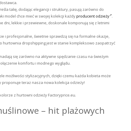
 dostawca.
śla talię, dodając elegancji i struktury, pasują zarówno do
Taki model chce mieć w swojej kolekcji każdy
producent odzieży
.
e dni, lekkie i przewiewne, doskonale komponują się z letnimi
ie i profesjonalne, świetnie sprawdzą się na formalne okazje,
ko hurtownia dropshipping jest w stanie kompleksowo zaopatrzyć
 nadają się zarówno na aktywne spędzanie czasu na świeżym
 połączenie komfortu i modnego wyglądu.
ele możliwości stylizacyjnych, dzięki czemu każda kobieta może
kty proponuje teraz nasza nowa kolekcja odzieży!
olorze z hurtowni odzieży Factoryprice.eu.
muślinowe – hit plażowych