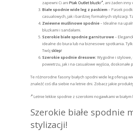
zapewni Ci ani
Ptak Outlet bluzki
, ani żaden inny
Białe spodnie wide leg z paskiem
– Pasek podkre
casualowych, jak i bardziej formalnych stylizacji. 
Zwiewne muślinowe spodnie
– Idealne na upaln
bluzkami i sandałami.
Szerokie białe spodnie garniturowe
– Eleganck
idealne do biura lub na biznesowe spotkania. Tyl
Twój
sklep
!
Szerokie spodnie dresowe:
Wygodne i stylowe,
powietrzu, jak i na casualowe wyjścia, doskonałe
Te różnorodne fasony białych spodni wide leg oferują wi
znaleźć coś dla siebie na letnie dni. Zobacz jakie produ
Letnie lekkie spodnie z szerokimi nogawkami w białym k
Szerokie białe spodnie 
stylizacji!