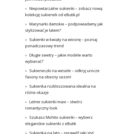
Niepowtarzalne sukienki – zobacz nową
kolekcję sukienek od eButik.pl
Marynarki damskie – podpowiadamy jak
stylizować je latem?
Sukienki w kwiaty na wiosnę – poznaj
ponadczasowy trend
Długie swetry – jakie modele warto
wybierać?
Sukieneczki na wesele – odkryj urocze
fasony na obecny sezon!
Sukienka rozkloszowana idealna na
różne okazje
Letnie sukienki maxi – stwórz
romantyczny look
Szukasz Mohito sukienki – wybierz
eleganckie sukienki z eButik
Sukienka na lato – sprawdź jaki styl