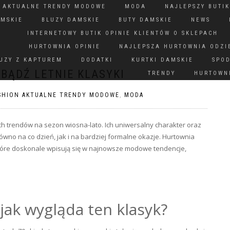
N AKTUALNE TRENDY MODOWE
MODA
NAJLEPSZY BUTIK
AMSKIE
BLUZY DAMSKIE
BUTY DAMSKIE
NEWS
INTERNETOWY BUTIK OPINIE KLIENTÓW O SKLEPACH
HURTOWNIA OPINIE
NAJLEPSZA HURTOWNIA ODZI
UZY Z KAPTUREM
DODATKI
KURTKI DAMSKIE
SPO
OBĄDŹ LETNIE KLASYKI
TRENDY
HURTOWNI
SHION AKTUALNE TRENDY MODOWE
,
MODA
h trendów na sezon wiosna-lato. Ich uniwersalny charakter oraz
wno na co dzień, jak i na bardziej formalne okazje. Hurtownia
 które doskonale wpisują się w najnowsze modowe tendencje,
 jak wygląda ten klasyk?