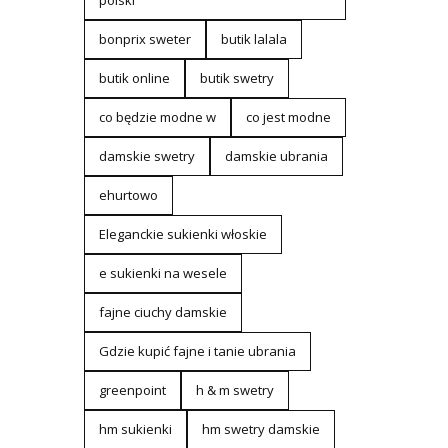
polski
bonprix sweter
butik lalala
butik online
butik swetry
co będzie modne w
co jest modne
damskie swetry
damskie ubrania
ehurtowo
Eleganckie sukienki włoskie
e sukienki na wesele
fajne ciuchy damskie
Gdzie kupić fajne i tanie ubrania
greenpoint
h & m swetry
hm sukienki
hm swetry damskie