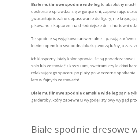
Białe muślinowe spodnie wide
leg
to absolutny must-h
doskonale sprawdza się w gorące dni, zapewniając uczuci
gwarantuje idealne dopasowanie do figury, nie krępując
pikowane z kapturem na chłodniejsze dni z hurtowni odz
Te spodnie są wyjątkowo uniwersalne – pasują zarówno do 
letnim topem lub swobodną bluzką tworzą luźny, a zarazem
Ich klasyczny, biały kolor sprawia, że są ponadczasowe i
solo lub zestawiać z koszulami, swetrami czy lekkimi kar
relaksującego spaceru po plaży po wieczorne spotkania 
lato w fajnych zestawach!
Białe muślinowe spodnie damskie wide leg
są nie ty
garderoby, który zapewni Ci wygodę i stylowy wygląd prz
Białe spodnie dresowe w