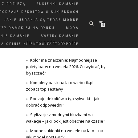
 Z ODZIEŻĄ
SUKIENKI DAMSKIE
RODZAJE DEKOLTÓW W SUKIENKACH
JAKIE UBRANIA SĄ TERAZ MODNE
0
EŻY DAMSKIEJ NA RYNKU
MODA
DNIE DAMSKIE
SWETRY DAMSKIE
AKTUALNOŚCI FASHION
A OPINIE KLIENTÓW FACTORYPRICE
Kolor ma znaczenie: Najmodniejsze
palety barw na wesela 2026. Co wybrać, by
błyszczeć?
Komplety basic na lato w ebutik.pl –
zobacz top zestawy
Rodzaje dekoltów a typ sylwetki – jak
dobrać odpowiedni?
Stylizacje z modnymi bluzkami na
wakacje – jaki look jest obecnie na czasie?
Modne sukienki na wesele na lato – na
jaki model postawić?