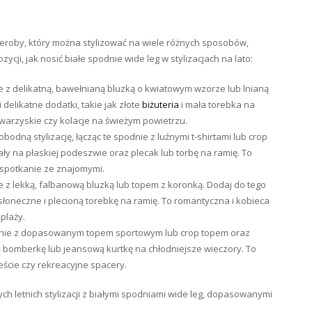
roby, który można stylizować na wiele różnych sposobów,
ycji, jak nosić białe spodnie wide leg w stylizacjach na lato:
e z delikatną, bawełnianą bluzką o kwiatowym wzorze lub lnianą
delikatne dodatki, takie jak złote
biżuteria
i mała torebka na
owarzyskie czy kolacje na świeżym powietrzu.
odną stylizację, łącząc te spodnie z luźnymi t-shirtami lub crop
ły na płaskiej podeszwie oraz plecak lub torbę na ramię. To
 spotkanie ze znajomymi.
 je z lekką, falbanową bluzką lub topem z koronką. Dodaj do tego
łoneczne i plecioną torebkę na ramię. To romantyczna i kobieca
 plaży.
dnie z dopasowanym topem sportowym lub crop topem oraz
 bomberkę lub jeansową kurtkę na chłodniejsze wieczory. To
ście czy rekreacyjne spacery.
ch letnich stylizacji z białymi spodniami wide leg, dopasowanymi