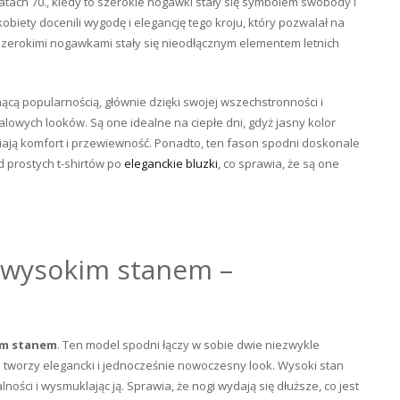
tach 70., kiedy to szerokie nogawki stały się symbolem swobody i
obiety docenili wygodę i elegancję tego kroju, który pozwalał na
 szerokimi nogawkami stały się nieodłącznym elementem letnich
nącą popularnością, głównie dzięki swojej wszechstronności i
alowych looków. Są one idealne na ciepłe dni, gdyż jasny kolor
ają komfort i przewiewność. Ponadto, ten fason spodni doskonale
 prostych t-shirtów po
eleganckie bluzki
, co sprawia, że są one
z wysokim stanem –
kim stanem
. Ten model spodni łączy w sobie dwie niezwykle
 tworzy elegancki i jednocześnie nowoczesny look. Wysoki stan
ości i wysmuklając ją. Sprawia, że nogi wydają się dłuższe, co jest