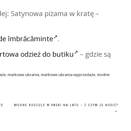
alej: Satynowa piżama w kratę –
 de îmbrăcăminte
.
rtowa odzież do butiku
– gdzie są
daże
,
markowe ubrania
,
markowe ubrania wyprzedaże
,
modne
ZE
MODNE KOSZULE W PASKI NA LATO – Z CZYM JE NOSIĆ?
→