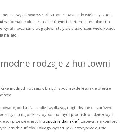
anem są wyjątkowo wszechstronne i pasują do wielu stylizacji.
 na formalne okazje, jak i z luźnymi t-shirtami i sandałami na
le wyrafinowanemu wyglądowi, stały się ulubieńcem wielu kobiet,
 na lato.
– modne rodzaje z hurtowni
 kilka modnych rodzajów białych spodni wide leg, jakie oferuje
acjach:
inowane, podkreślają talię i wydłużają nogi, idealne do zarówno
nia odzieży ma największy wybór modnych produktów odzieżowych!
kiego i przewiewnego lnu
spodnie damskie
, zapewniają komfort i
ch letnich outfitów. Takiego wyboru jak Factoryprice.eu nie