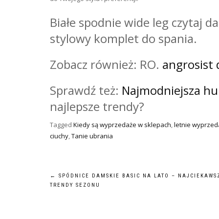
Białe spodnie wide leg czytaj d
stylowy komplet do spania.
Zobacz również: RO.
angrosist
Sprawdź też:
Najmodniejsza hu
najlepsze trendy?
Tagged
Kiedy są wyprzedaże w sklepach
,
letnie wyprze
ciuchy
,
Tanie ubrania
Nawigacja
←
SPÓDNICE DAMSKIE BASIC NA LATO – NAJCIEKAWS
TRENDY SEZONU
wpisu