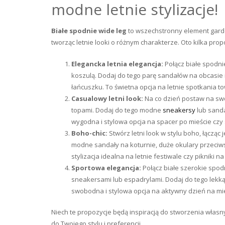
modne letnie stylizacje!
Białe spodnie wide leg
to wszechstronny element garde
tworząc letnie looki o różnym charakterze. Oto kilka propoz
Elegancka letnia elegancja:
Połącz białe spodni
koszulą. Dodaj do tego parę sandałów na obcasie i 
łańcuszku. To świetna opcja na letnie spotkania t
Casualowy letni look:
Na co dzień postaw na swob
topami. Dodaj do tego modne
sneakersy
lub sanda
wygodna i stylowa opcja na spacer po mieście czy
Boho-chic:
Stwórz letni look w stylu boho, łącząc
modne sandały na koturnie, duże okulary przeciws
stylizacja idealna na letnie festiwale czy pikniki na
Sportowa elegancja:
Połącz białe szerokie spo
sneakersami lub espadrylami. Dodaj do tego lekką
swobodna i stylowa opcja na aktywny dzień na mie
Niech te propozycje będą inspiracją do stworzenia własny
do Twojego stylu i preferencji.