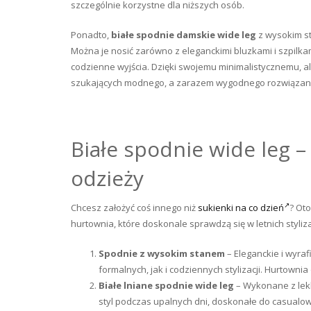
szczególnie korzystne dla niższych osób.
Ponadto,
białe spodnie damskie wide leg
z wysokim st
Można je nosić zarówno z eleganckimi bluzkami i szpilkami
codzienne wyjścia. Dzięki swojemu minimalistycznemu, a
szukających modnego, a zarazem wygodnego rozwiązania
Białe spodnie wide leg 
odzieży
Chcesz założyć coś innego niż
sukienki na co dzień
? Oto
hurtownia, które doskonale sprawdzą się w letnich styliz
Spodnie z wysokim stanem
– Eleganckie i wyraf
formalnych, jak i codziennych stylizacji. Hurtow
Białe lniane spodnie wide leg
– Wykonane z lek
styl podczas upalnych dni, doskonałe do casualowy