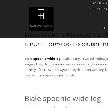
FASHIO
BLUZKI D
BL
BIAŁE SPODNIE WIDE LEG – ZD
BY
PAULA
|
11 CZERWCA 2024
|
NO COMMENTS
|
FA
Białe
spodnie wide leg
to absolutny hit wśród modowyc
elegancki wygląd sprawiają, że są idealnym wyborem zaró
odzieży oferuje szeroki wybór białych spodni wide leg,
gwarantując najwyższą jakość i styl.
Białe spodnie wide leg –