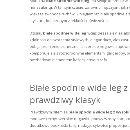
Moda na
białe spodnie wide leg
ma swoje korzenie w la
nonszalancji. W tamtym czasie, zarówno mężczyźni, jak i k
większą swobodę ruchów. Z biegiem lat, białe spodnie z
stylizacji, kojarzonym z lekkością i świeżością.
Dzisiaj,
białe spodnie wide leg
wciąż cieszą się niesłab
zdolności do tworzenia stylowych, eleganckich, ale i casu
odbija promienie słoneczne, a szerokie nogawki zapewni
komponuje się z różnorodnymi elementami garderoby, od
niezbędnym elementem każdej letniej szafy.
Białe spodnie wide leg 
prawdziwy klasyk
Prawdziwym hitem są
białe spodnie wide leg z wyso
modowe cechy: szerokie nogawki i podwyższony stan, co
dodatkowo podkreśla talię, nadając sylwetce proporcjonaln