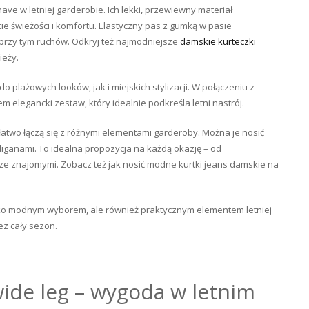
ave w letniej garderobie. Ich lekki, przewiewny materiał
e świeżości i komfortu. Elastyczny pas z gumką w pasie
 przy tym ruchów. Odkryj też najmodniejsze
damskie kurteczki
ieży.
plażowych looków, jak i miejskich stylizacji. W połączeniu z
 elegancki zestaw, który idealnie podkreśla letni nastrój.
 łatwo łączą się z różnymi elementami garderoby. Można je nosić
diganami. To idealna propozycja na każdą okazję – od
ze znajomymi. Zobacz też jak nosić modne kurtki jeans damskie na
lko modnym wyborem, ale również praktycznym elementem letniej
ez cały sezon.
ide leg – wygoda w letnim