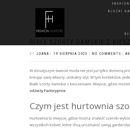
FASHIO
BLUZKI D
BL
BIAŁE SZORTY DAMSKIE Z KIES
BY
JOANA
|
19 SIERPNIA 2025
|
NO COMMENTS
|
A
W dzisiejszym świecie moda nie jest już tylko domeną proj
kreując swój własny, unikalny styl. W tym kontekście, je
Białe szorty damskie z kieszeniami. Miejsce, gdzie moż
odzieży Factoryprice
.
Czym jest hurtownia sz
Hurtownia to miejsce, gdzie można znaleźć szeroki wybór 
wszystkich kobiet, które chcą urozmaicić swoją garderob