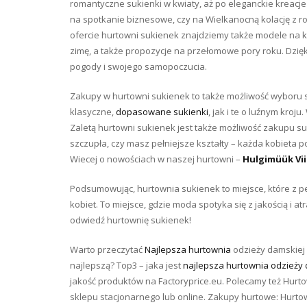
romantyczne sukienki w kwiaty, aż po eleganckie kreacje
na spotkanie biznesowe, czy na Wielkanocną kolację z ro
ofercie hurtowni sukienek znajdziemy także modele na ka
zimę, a także propozycje na przełomowe pory roku. Dzię
pogody i swojego samopoczucia.
Zakupy w hurtowni sukienek to także możliwość wyboru
klasyczne,
dopasowane sukienki
, jak i te o luźnym kroj
Zaletą hurtowni sukienek jest także możliwość zakupu suk
szczupła, czy masz pełniejsze kształty – każda kobieta p
Wiecej o nowościach w naszej hurtowni –
Hulgimüük Vii
Podsumowując, hurtownia sukienek to miejsce, które z 
kobiet. To miejsce, gdzie moda spotyka się z jakością i at
odwiedź hurtownię sukienek!
Warto przeczytać
Najlepsza hurtownia
odzieży damskiej 
najlepszą? Top3 – jaka jest
najlepsza hurtownia odzieży
jakość produktów na Factoryprice.eu. Polecamy też Hurto
sklepu stacjonarnego lub online. Zakupy hurtowe: Hurtown