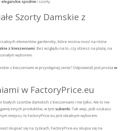
o
eleganckie spodnie
i szorty.
ałe Szorty Damskie z
ersalnych elementów garderoby, które można nosić na różne
skie z kieszeniami
. Bez względu na to, czy idziesz na plażę, na
oskonałym wyborem.
amskie z kieszeniami w przystępnej cenie? Odpowiedź jest prosta
w
niami w FactoryPrice.eu
 białych szortów damskich z kieszeniami i nie tylko. Ale to nie
ą gamę innych produktów, w tym
sukienki
. Tak więc, jeśli szukasz
dnym miejscu, to FactoryPrice.eu jest idealnym wyborem.
iast skupiać się na zyskach, FactoryPrice.eu skupia się na