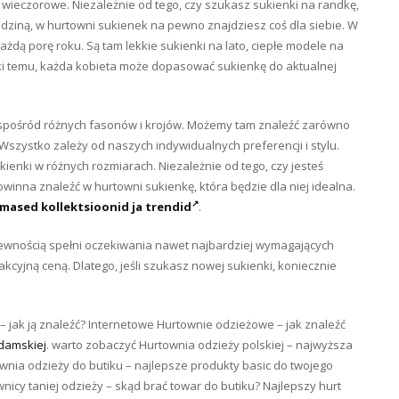
 wieczorowe. Niezależnie od tego, czy szukasz sukienki na randkę,
dziną, w hurtowni sukienek na pewno znajdziesz coś dla siebie. W
żdą porę roku. Są tam lekkie sukienki na lato, ciepłe modele na
ki temu, każda kobieta może dopasować sukienkę do aktualnej
 spośród różnych fasonów i krojów. Możemy tam znaleźć zarówno
u. Wszystko zależy od naszych indywidualnych preferencji i stylu.
ienki w różnych rozmiarach. Niezależnie od tego, czy jesteś
owinna znaleźć w hurtowni sukienkę, która będzie dla niej idealna.
mased kollektsioonid ja trendid
.
pewnością spełni oczekiwania nawet najbardziej wymagających
rakcyjną ceną. Dlatego, jeśli szukasz nowej sukienki, koniecznie
– jak ją znaleźć? Internetowe Hurtownie odzieżowe – jak znaleźć
 damskiej
. warto zobaczyć Hurtownia odzieży polskiej – najwyższa
wnia odzieży do butiku – najlepsze produkty basic do twojego
icy taniej odzieży – skąd brać towar do butiku? Najlepszy hurt