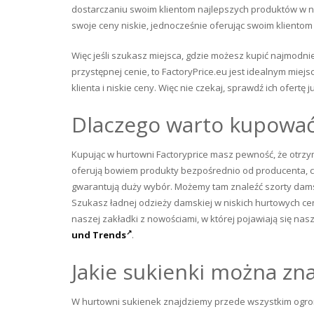
dostarczaniu swoim klientom najlepszych produktów w na
swoje ceny niskie, jednocześnie oferując swoim klientom 
Więc jeśli szukasz miejsca, gdzie możesz kupić najmodni
przystępnej cenie, to FactoryPrice.eu jest idealnym mie
klienta i niskie ceny. Więc nie czekaj, sprawdź ich ofertę ju
Dlaczego warto kupować
Kupując w hurtowni Factoryprice masz pewność, że otrzym
oferują bowiem produkty bezpośrednio od producenta, c
gwarantują duży wybór. Możemy tam znaleźć szorty damsk
Szukasz ładnej odzieży damskiej w niskich hurtowych c
naszej zakładki z nowościami, w której pojawiają się nas
und Trends
.
Jakie sukienki można zn
W hurtowni sukienek znajdziemy przede wszystkim ogro