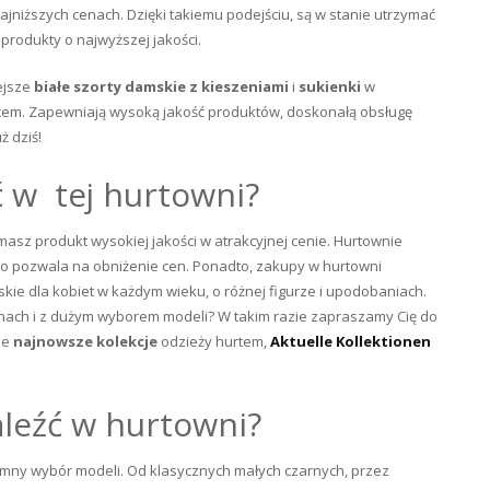
jniższych cenach. Dzięki takiemu podejściu, są w stanie utrzymać
produkty o najwyższej jakości.
ejsze
białe szorty damskie z kieszeniami
i
sukienki
w
jscem. Zapewniają wysoką jakość produktów, doskonałą obsługę
ż dziś!
 w tej hurtowni?
asz produkt wysokiej jakości w atrakcyjnej cenie. Hurtownie
o pozwala na obniżenie cen. Ponadto, zakupy w hurtowni
ie dla kobiet w każdym wieku, o różnej figurze i upodobaniach.
enach i z dużym wyborem modeli? W takim razie zapraszamy Cię do
ze
najnowsze kolekcje
odzieży hurtem,
Aktuelle Kollektionen
aleźć w hurtowni?
mny wybór modeli. Od klasycznych małych czarnych, przez