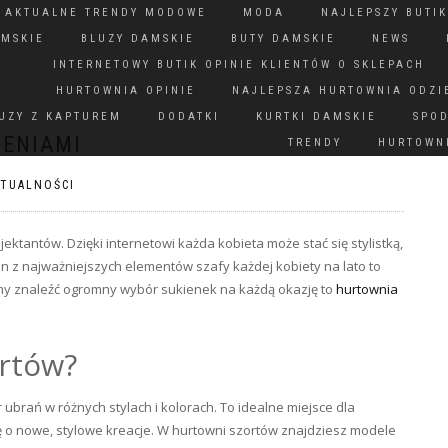
N AKTUALNE TRENDY MODOWE
MODA
NAJLEPSZY BUTIK
AMSKIE
BLUZY DAMSKIE
BUTY DAMSKIE
NEWS
INTERNETOWY BUTIK OPINIE KLIENTÓW O SKLEPACH
HURTOWNIA OPINIE
NAJLEPSZA HURTOWNIA ODZI
UZY Z KAPTUREM
DODATKI
KURTKI DAMSKIE
SPO
ZENIAMI
TRENDY
HURTOWNI
KTUALNOŚCI
ektantów. Dzięki internetowi każda kobieta może stać się stylistką,
den z najważniejszych elementów szafy każdej kobiety na lato to
emy znaleźć ogromny wybór sukienek na każdą okazję to
hurtownia
ortów?
ubrań w różnych stylach i kolorach. To idealne miejsce dla
ę o nowe, stylowe kreacje. W hurtowni szortów znajdziesz modele