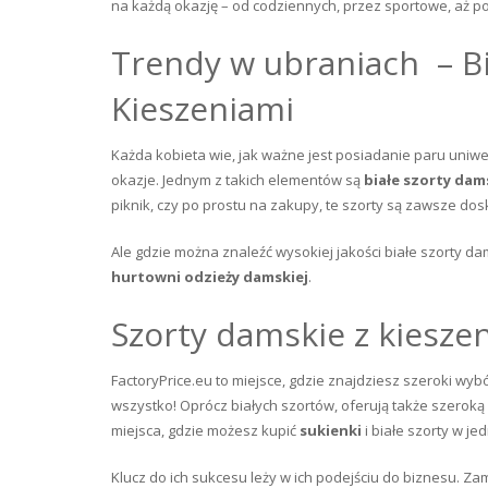
na każdą okazję – od codziennych, przez sportowe, aż p
Trendy w ubraniach – Bi
Kieszeniami
Każda kobieta wie, jak ważne jest posiadanie paru uniw
okazje. Jednym z takich elementów są
białe szorty dam
piknik, czy po prostu na zakupy, te szorty są zawsze d
Ale gdzie można znaleźć wysokiej jakości białe szorty d
hurtowni odzieży damskiej
.
Szorty damskie z kiesze
FactoryPrice.eu to miejsce, gdzie znajdziesz szeroki wybór
wszystko! Oprócz białych szortów, oferują także szerok
miejsca, gdzie możesz kupić
sukienki
i białe szorty w je
Klucz do ich sukcesu leży w ich podejściu do biznesu. Zam