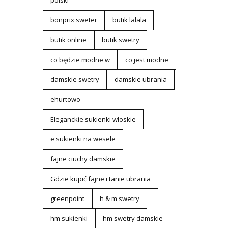
polski
bonprix sweter
butik lalala
butik online
butik swetry
co będzie modne w
co jest modne
damskie swetry
damskie ubrania
ehurtowo
Eleganckie sukienki włoskie
e sukienki na wesele
fajne ciuchy damskie
Gdzie kupić fajne i tanie ubrania
greenpoint
h & m swetry
hm sukienki
hm swetry damskie