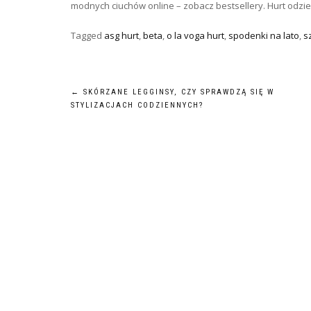
modnych ciuchów online – zobacz bestsellery. Hurt odzie
Tagged
asg hurt
,
beta
,
o la voga hurt
,
spodenki na lato
,
s
Nawigacja
←
SKÓRZANE LEGGINSY, CZY SPRAWDZĄ SIĘ W
STYLIZACJACH CODZIENNYCH?
wpisu