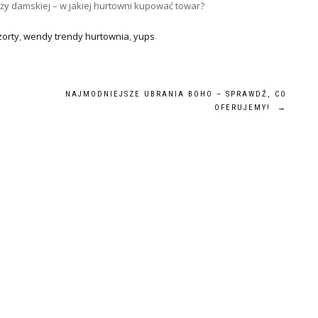
ży damskiej – w jakiej hurtowni kupować towar?
zorty
,
wendy trendy hurtownia
,
yups
NAJMODNIEJSZE UBRANIA BOHO – SPRAWDŹ, CO
OFERUJEMY!
→