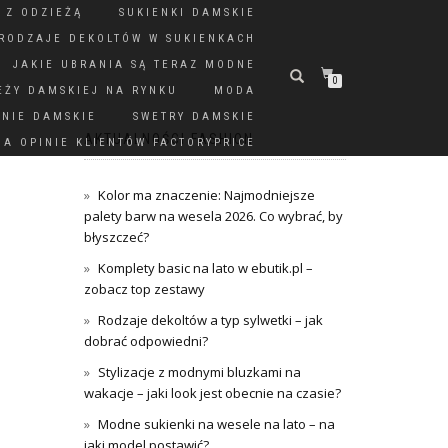
 Z ODZIEŻĄ
SUKIENKI DAMSKIE
RODZAJE DEKOLTÓW W SUKIENKACH
JAKIE UBRANIA SĄ TERAZ MODNE
0
EŻY DAMSKIEJ NA RYNKU
MODA
DNIE DAMSKIE
SWETRY DAMSKIE
AKTUALNOŚCI FASHION
A OPINIE KLIENTÓW FACTORYPRICE
Kolor ma znaczenie: Najmodniejsze
palety barw na wesela 2026. Co wybrać, by
błyszczeć?
Komplety basic na lato w ebutik.pl –
zobacz top zestawy
Rodzaje dekoltów a typ sylwetki – jak
dobrać odpowiedni?
Stylizacje z modnymi bluzkami na
wakacje – jaki look jest obecnie na czasie?
Modne sukienki na wesele na lato – na
jaki model postawić?