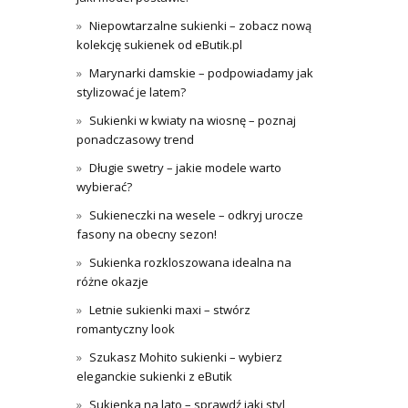
Niepowtarzalne sukienki – zobacz nową
kolekcję sukienek od eButik.pl
Marynarki damskie – podpowiadamy jak
stylizować je latem?
Sukienki w kwiaty na wiosnę – poznaj
ponadczasowy trend
Długie swetry – jakie modele warto
wybierać?
Sukieneczki na wesele – odkryj urocze
fasony na obecny sezon!
Sukienka rozkloszowana idealna na
różne okazje
Letnie sukienki maxi – stwórz
romantyczny look
Szukasz Mohito sukienki – wybierz
eleganckie sukienki z eButik
Sukienka na lato – sprawdź jaki styl