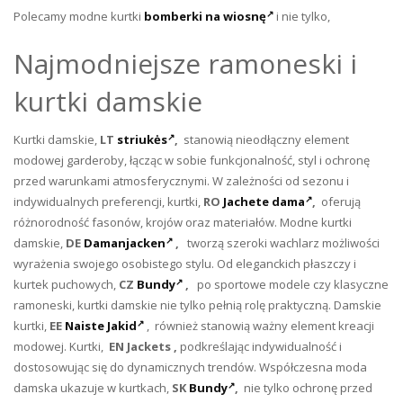
Polecamy modne kurtki
bomberki na wiosnę
i nie tylko,
Najmodniejsze ramoneski i
kurtki damskie
Kurtki damskie,
LT
striukės
,
stanowią nieodłączny element
modowej garderoby, łącząc w sobie funkcjonalność, styl i ochronę
przed warunkami atmosferycznymi. W zależności od sezonu i
indywidualnych preferencji, kurtki,
RO
Jachete dama
,
oferują
różnorodność fasonów, krojów oraz materiałów. Modne kurtki
damskie,
DE
Damanjacken
,
tworzą szeroki wachlarz możliwości
wyrażenia swojego osobistego stylu. Od eleganckich płaszczy i
kurtek puchowych,
CZ
Bundy
,
po sportowe modele czy klasyczne
ramoneski, kurtki damskie nie tylko pełnią rolę praktyczną. Damskie
kurtki,
EE
Naiste Jakid
, również stanowią ważny element kreacji
modowej. Kurtki,
EN
Jackets
,
podkreślając indywidualność i
dostosowując się do dynamicznych trendów. Współczesna moda
damska ukazuje w kurtkach,
SK
Bundy
,
nie tylko ochronę przed