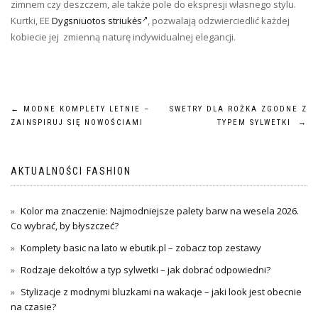
zimnem czy deszczem, ale także pole do ekspresji własnego stylu.
Kurtki, EE
Dygsniuotos striukės
, pozwalają odzwierciedlić każdej
kobiecie jej zmienną naturę indywidualnej elegancji.
Nawigacja
←
MODNE KOMPLETY LETNIE –
SWETRY DLA ROŻKA ZGODNE Z
ZAINSPIRUJ SIĘ NOWOŚCIAMI
TYPEM SYLWETKI
→
wpisu
AKTUALNOŚCI FASHION
Kolor ma znaczenie: Najmodniejsze palety barw na wesela 2026.
Co wybrać, by błyszczeć?
Komplety basic na lato w ebutik.pl – zobacz top zestawy
Rodzaje dekoltów a typ sylwetki – jak dobrać odpowiedni?
Stylizacje z modnymi bluzkami na wakacje – jaki look jest obecnie
na czasie?