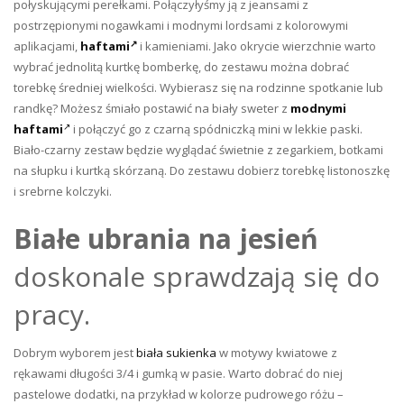
połyskującymi perełkami. Połączyłyśmy ją z jeansami z
postrzępionymi nogawkami i modnymi lordsami z kolorowymi
aplikacjami,
haftami
i kamieniami. Jako okrycie wierzchnie warto
wybrać jednolitą kurtkę bomberkę, do zestawu można dobrać
torebkę średniej wielkości. Wybierasz się na rodzinne spotkanie lub
randkę? Możesz śmiało postawić na biały sweter z
modnymi
haftami
i połączyć go z czarną spódniczką mini w lekkie paski.
Biało-czarny zestaw będzie wyglądać świetnie z zegarkiem, botkami
na słupku i kurtką skórzaną. Do zestawu dobierz torebkę listonoszkę
i srebrne kolczyki.
Białe ubrania na jesień
doskonale sprawdzają się do
pracy.
Dobrym wyborem jest
biała sukienka
w motywy kwiatowe z
rękawami długości 3/4 i gumką w pasie. Warto dobrać do niej
pastelowe dodatki, na przykład w kolorze pudrowego różu –