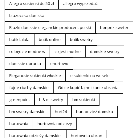
Allegro sukienki do 50 zł
allegro wyprzedaż
bluzeczka damska
Bluzki damskie eleganckie producent polski
bonprix sweter
butik lalala
butik online
butik swetry
co będzie modne w
co jest modne
damskie swetry
damskie ubrania
ehurtowo
Eleganckie sukienki włoskie
e sukienki na wesele
fajne ciuchy damskie
Gdzie kupić fajne i tanie ubrania
greenpoint
h & m swetry
hm sukienki
hm swetry damskie
hurt24
hurt odzież damska
hurtownia
hurtownia odzieży
hurtownia odzieży damskiej
hurtownia ubrań