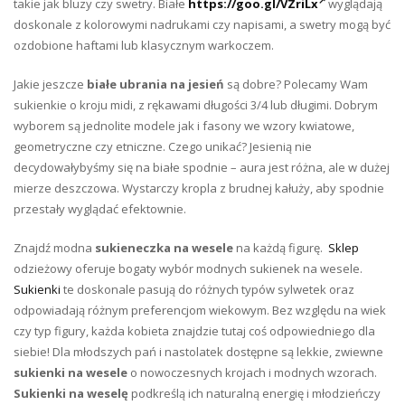
takie jak bluzy czy swetry. Białe
https://goo.gl/VZriLx
wyglądają
doskonale z kolorowymi nadrukami czy napisami, a swetry mogą być
ozdobione haftami lub klasycznym warkoczem.
Jakie jeszcze
białe ubrania na jesień
są dobre? Polecamy Wam
sukienkie o kroju midi, z rękawami długości 3/4 lub długimi. Dobrym
wyborem są jednolite modele jak i fasony we wzory kwiatowe,
geometryczne czy etniczne. Czego unikać? Jesienią nie
decydowałybyśmy się na białe spodnie – aura jest różna, ale w dużej
mierze deszczowa. Wystarczy kropla z brudnej kałuży, aby spodnie
przestały wyglądać efektownie.
Znajdź modna
sukieneczka na wesele
na każdą figurę.
Sklep
odzieżowy oferuje bogaty wybór modnych sukienek na wesele.
Sukienki
te doskonale pasują do różnych typów sylwetek oraz
odpowiadają różnym preferencjom wiekowym. Bez względu na wiek
czy typ figury, każda kobieta znajdzie tutaj coś odpowiedniego dla
siebie! Dla młodszych pań i nastolatek dostępne są lekkie, zwiewne
sukienki na wesele
o nowoczesnych krojach i modnych wzorach.
Sukienki na weselę
podkreślą ich naturalną energię i młodzieńczy