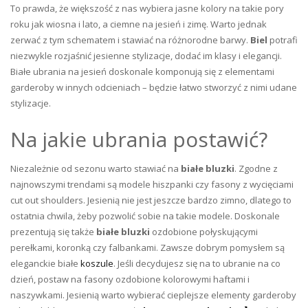
To prawda, że większość z nas wybiera jasne kolory na takie pory
roku jak wiosna i lato, a ciemne na jesień i zimę. Warto jednak
zerwać z tym schematem i stawiać na różnorodne barwy.
Biel
potrafi
niezwykle rozjaśnić jesienne stylizacje, dodać im klasy i elegancji.
Białe ubrania na jesień doskonale komponują się z elementami
garderoby w innych odcieniach – będzie łatwo stworzyć z nimi udane
stylizacje.
Na jakie ubrania postawić?
Niezależnie od sezonu warto stawiać na
białe bluzki
. Zgodne z
najnowszymi trendami są modele hiszpanki czy fasony z wycięciami
cut out shoulders. Jesienią nie jest jeszcze bardzo zimno, dlatego to
ostatnia chwila, żeby pozwolić sobie na takie modele. Doskonale
prezentują się także
białe bluzki
ozdobione połyskującymi
perełkami, koronką czy falbankami. Zawsze dobrym pomysłem są
eleganckie białe
koszule
. Jeśli decydujesz się na to ubranie na co
dzień, postaw na fasony ozdobione kolorowymi haftami i
naszywkami. Jesienią warto wybierać cieplejsze elementy garderoby