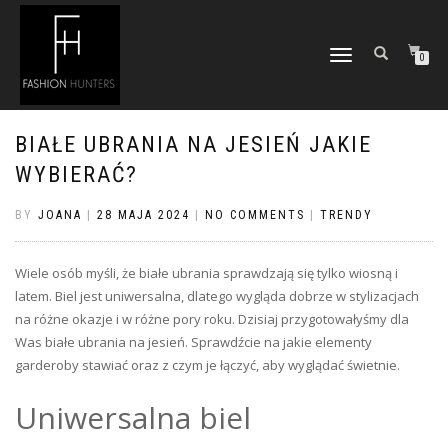
TOGGLE
0
NAVIGATION
BIAŁE UBRANIA NA JESIEŃ JAKIE
WYBIERAĆ?
BY
JOANA
|
28 MAJA 2024
|
NO COMMENTS
|
TRENDY
Wiele osób myśli, że białe ubrania sprawdzają się tylko wiosną i
latem. Biel jest uniwersalna, dlatego wygląda dobrze w stylizacjach
na różne okazje i w różne pory roku. Dzisiaj przygotowałyśmy dla
Was białe ubrania na jesień. Sprawdźcie na jakie elementy
garderoby stawiać oraz z czym je łączyć, aby wyglądać świetnie.
Uniwersalna biel