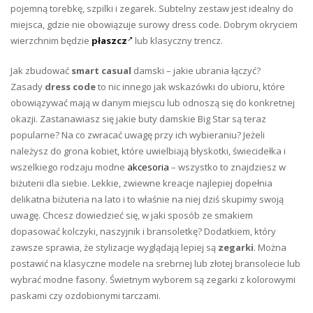
pojemną torebkę, szpilki i zegarek. Subtelny zestaw jest idealny do
miejsca, gdzie nie obowiązuje surowy dress code. Dobrym okryciem
wierzchnim będzie
płaszcz
lub klasyczny trencz.
Jak zbudować
smart
casual
damski – jakie ubrania łączyć?
Zasady
dress code
to nic innego jak wskazówki do ubioru, które
obowiązywać mają w danym miejscu lub odnoszą się do konkretnej
okazji. Zastanawiasz się jakie buty damskie Big Star są teraz
popularne? Na co zwracać uwagę przy ich wybieraniu? Jeżeli
należysz do grona kobiet, które uwielbiają błyskotki, świecidełka i
wszelkiego rodzaju modne
akcesoria
– wszystko to znajdziesz w
biżuterii dla siebie. Lekkie, zwiewne kreacje najlepiej dopełnia
delikatna biżuteria na lato i to właśnie na niej dziś skupimy swoją
uwagę. Chcesz dowiedzieć się, w jaki sposób ze smakiem
dopasować kolczyki, naszyjnik i bransoletkę? Dodatkiem, który
zawsze sprawia, że stylizacje wyglądają lepiej są
zegarki
. Można
postawić na klasyczne modele na srebrnej lub złotej bransolecie lub
wybrać modne fasony. Świetnym wyborem są zegarki z kolorowymi
paskami czy ozdobionymi tarczami.