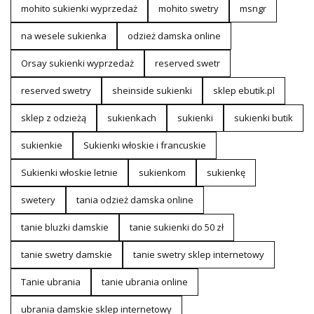
mohito sukienki wyprzedaż
mohito swetry
msngr
na wesele sukienka
odzież damska online
Orsay sukienki wyprzedaż
reserved swetr
reserved swetry
sheinside sukienki
sklep ebutik.pl
sklep z odzieżą
sukienkach
sukienki
sukienki butik
sukienkie
Sukienki włoskie i francuskie
Sukienki włoskie letnie
sukienkom
sukienkę
swetery
tania odzież damska online
tanie bluzki damskie
tanie sukienki do 50 zł
tanie swetry damskie
tanie swetry sklep internetowy
Tanie ubrania
tanie ubrania online
ubrania damskie sklep internetowy