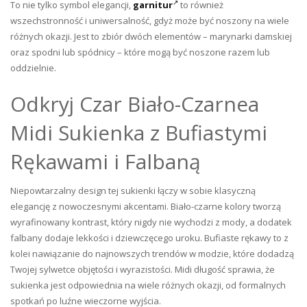
To nie tylko symbol elegancji,
garnitur
to również
wszechstronność i uniwersalność, gdyż może być noszony na wiele
różnych okazji. Jest to zbiór dwóch elementów – marynarki damskiej
oraz spodni lub spódnicy – które mogą być noszone razem lub
oddzielnie.
Odkryj Czar Biało-Czarnea
Midi Sukienka z Bufiastymi
Rękawami i Falbaną
Niepowtarzalny design tej sukienki łączy w sobie klasyczną
elegancję z nowoczesnymi akcentami. Biało-czarne kolory tworzą
wyrafinowany kontrast, który nigdy nie wychodzi z mody, a dodatek
falbany dodaje lekkości i dziewczęcego uroku. Bufiaste rękawy to z
kolei nawiązanie do najnowszych trendów w modzie, które dodadzą
Twojej sylwetce objętości i wyrazistości. Midi długość sprawia, że
sukienka jest odpowiednia na wiele różnych okazji, od formalnych
spotkań po luźne wieczorne wyjścia.