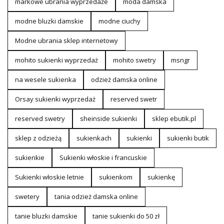
markowe ubrania wyprzedaże
moda damska
modne bluzki damskie
modne ciuchy
Modne ubrania sklep internetowy
mohito sukienki wyprzedaż
mohito swetry
msngr
na wesele sukienka
odzież damska online
Orsay sukienki wyprzedaż
reserved swetr
reserved swetry
sheinside sukienki
sklep ebutik.pl
sklep z odzieżą
sukienkach
sukienki
sukienki butik
sukienkie
Sukienki włoskie i francuskie
Sukienki włoskie letnie
sukienkom
sukienkę
swetery
tania odzież damska online
tanie bluzki damskie
tanie sukienki do 50 zł