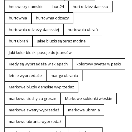
hm swetry damskie
hurt24
hurt odzież damska
hurtownia
hurtownia odzieży
hurtownia odzieży damskiej
hurtownia ubrań
hurt ubrań
Jakie bluzki są teraz modne
Jaki kolor bluzki pasuje do jeansów
Kiedy są wyprzedaże w sklepach
kolorowy sweter w paski
letnie wyprzedaże
mango ubrania
Markowe bluzki damskie wyprzedaż
markowe ciuchy za grosze
Markowe sukienki włoskie
markowe swetry wyprzedaż
markowe ubrania
markowe ubrania wyprzedaż