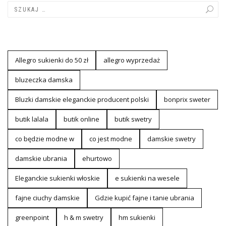
Allegro sukienki do 50 zł
allegro wyprzedaż
bluzeczka damska
Bluzki damskie eleganckie producent polski
bonprix sweter
butik lalala
butik online
butik swetry
co będzie modne w
co jest modne
damskie swetry
damskie ubrania
ehurtowo
Eleganckie sukienki włoskie
e sukienki na wesele
fajne ciuchy damskie
Gdzie kupić fajne i tanie ubrania
greenpoint
h & m swetry
hm sukienki