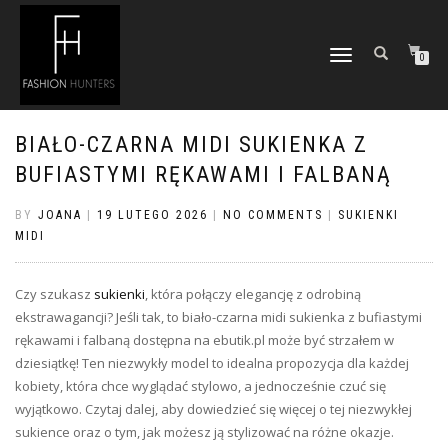
TOGGLE
0
NAVIGATION
BIAŁO-CZARNA MIDI SUKIENKA Z
BUFIASTYMI RĘKAWAMI I FALBANĄ
BY
JOANA
|
19 LUTEGO 2026
|
NO COMMENTS
|
SUKIENKI
MIDI
Czy szukasz
sukienki
, która połączy elegancję z odrobiną
ekstrawagancji? Jeśli tak, to biało-czarna midi sukienka z bufiastymi
rękawami i falbaną dostępna na ebutik.pl może być strzałem w
dziesiątkę! Ten niezwykły model to idealna propozycja dla każdej
kobiety, która chce wyglądać stylowo, a jednocześnie czuć się
wyjątkowo. Czytaj dalej, aby dowiedzieć się więcej o tej niezwykłej
sukience oraz o tym, jak możesz ją stylizować na różne okazje.