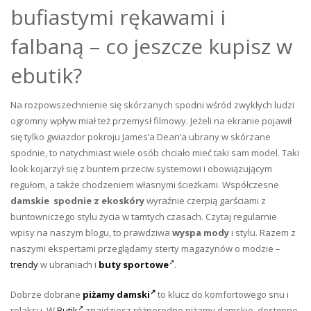
bufiastymi rękawami i
falbaną – co jeszcze kupisz w
ebutik?
Na rozpowszechnienie się skórzanych spodni wśród zwykłych ludzi
ogromny wpływ miał też przemysł filmowy. Jeżeli na ekranie pojawił
się tylko gwiazdor pokroju James’a Dean’a ubrany w skórzane
spodnie, to natychmiast wiele osób chciało mieć taki sam model. Taki
look kojarzył się z buntem przeciw systemowi i obowiązującym
regułom, a także chodzeniem własnymi ścieżkami. Współczesne
damskie spodnie z ekoskóry
wyraźnie czerpią garściami z
buntowniczego stylu życia w tamtych czasach. Czytaj regularnie
wpisy na naszym blogu, to prawdziwa
wyspa mody
i stylu. Razem z
naszymi ekspertami przeglądamy sterty magazynów o modzie –
trendy
w ubraniach i
buty sportowe
.
Dobrze dobrane
piżamy damski
to klucz do komfortowego snu i
relaksu. W
Butik
znajdziesz różnorodne piżamy damskie, dostępne