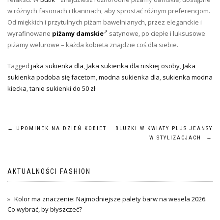
w różnych fasonach i tkaninach, aby sprostać różnym preferencjom.
Od miękkich i przytulnych piżam bawełnianych, przez eleganckie i
wyrafinowane
piżamy damskie
satynowe, po ciepłe i luksusowe
piżamy welurowe – każda kobieta znajdzie coś dla siebie.
Tagged
jaka sukienka dla
,
Jaka sukienka dla niskiej osoby
,
Jaka
sukienka podoba się facetom
,
modna sukienka dla
,
sukienka modna
kiecka
,
tanie sukienki do 50 zł
Nawigacja
←
UPOMINEK NA DZIEŃ KOBIET
BLUZKI W KWIATY PLUS JEANSY
W STYLIZACJACH
→
wpisu
AKTUALNOŚCI FASHION
Kolor ma znaczenie: Najmodniejsze palety barw na wesela 2026.
Co wybrać, by błyszczeć?