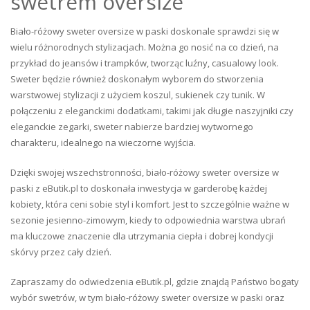
swetrem oversize
Biało-różowy sweter oversize w paski doskonale sprawdzi się w
wielu różnorodnych stylizacjach. Można go nosić na co dzień, na
przykład do jeansów i trampków, tworząc luźny, casualowy look.
Sweter będzie również doskonałym wyborem do stworzenia
warstwowej stylizacji z użyciem koszul, sukienek czy tunik. W
połączeniu z eleganckimi dodatkami, takimi jak długie naszyjniki czy
eleganckie zegarki, sweter nabierze bardziej wytwornego
charakteru, idealnego na wieczorne wyjścia.
Dzięki swojej wszechstronności, biało-różowy sweter oversize w
paski z eButik.pl to doskonała inwestycja w garderobę każdej
kobiety, która ceni sobie styl i komfort. Jest to szczególnie ważne w
sezonie jesienno-zimowym, kiedy to odpowiednia warstwa ubrań
ma kluczowe znaczenie dla utrzymania ciepła i dobrej kondycji
skórvy przez cały dzień.
Zapraszamy do odwiedzenia eButik.pl, gdzie znajdą Państwo bogaty
wybór swetrów, w tym biało-różowy sweter oversize w paski oraz