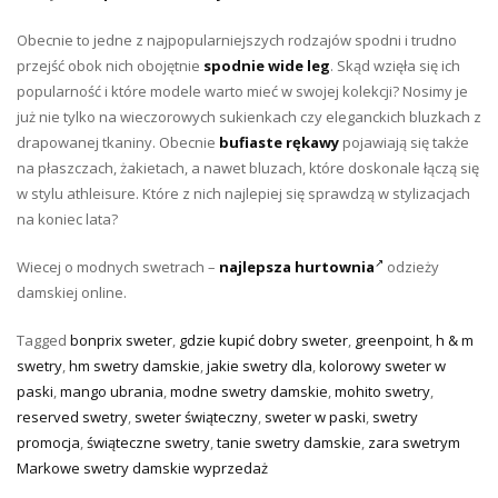
Obecnie to jedne z najpopularniejszych rodzajów spodni i trudno
przejść obok nich obojętnie
spodnie wide leg
. Skąd wzięła się ich
popularność i które modele warto mieć w swojej kolekcji? Nosimy je
już nie tylko na wieczorowych sukienkach czy eleganckich bluzkach z
drapowanej tkaniny. Obecnie
bufiaste rękawy
pojawiają się także
na płaszczach, żakietach, a nawet bluzach, które doskonale łączą się
w stylu athleisure. Które z nich najlepiej się sprawdzą w stylizacjach
na koniec lata?
Wiecej o modnych swetrach –
najlepsza hurtownia
odzieży
damskiej online.
Tagged
bonprix sweter
,
gdzie kupić dobry sweter
,
greenpoint
,
h & m
swetry
,
hm swetry damskie
,
jakie swetry dla
,
kolorowy sweter w
paski
,
mango ubrania
,
modne swetry damskie
,
mohito swetry
,
reserved swetry
,
sweter świąteczny
,
sweter w paski
,
swetry
promocja
,
świąteczne swetry
,
tanie swetry damskie
,
zara swetrym
Markowe swetry damskie wyprzedaż