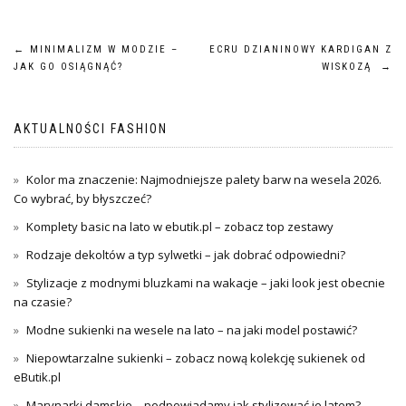
Nawigacja
←
MINIMALIZM W MODZIE –
ECRU DZIANINOWY KARDIGAN Z
JAK GO OSIĄGNĄĆ?
WISKOZĄ
→
wpisu
AKTUALNOŚCI FASHION
Kolor ma znaczenie: Najmodniejsze palety barw na wesela 2026.
Co wybrać, by błyszczeć?
Komplety basic na lato w ebutik.pl – zobacz top zestawy
Rodzaje dekoltów a typ sylwetki – jak dobrać odpowiedni?
Stylizacje z modnymi bluzkami na wakacje – jaki look jest obecnie
na czasie?
Modne sukienki na wesele na lato – na jaki model postawić?
Niepowtarzalne sukienki – zobacz nową kolekcję sukienek od
eButik.pl
Marynarki damskie – podpowiadamy jak stylizować je latem?