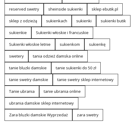
reserved swetry
sheinside sukienki
sklep ebutik.pl
sklep z odzieżą
sukienkach
sukienki
sukienki butik
sukienkie
Sukienki włoskie i francuskie
Sukienki włoskie letnie
sukienkom
sukienkę
swetery
tania odzież damska online
tanie bluzki damskie
tanie sukienki do 50 zł
tanie swetry damskie
tanie swetry sklep internetowy
Tanie ubrania
tanie ubrania online
ubrania damskie sklep internetowy
Zara bluzki damskie Wyprzedaż
zara swetry