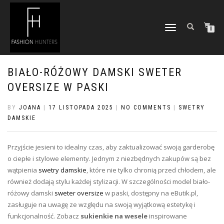
TOGGLE
0
NAVIGATION
BIAŁO-RÓŻOWY DAMSKI SWETER
OVERSIZE W PASKI
BY
JOANA
|
17 LISTOPADA 2025
|
NO COMMENTS
|
SWETRY
DAMSKIE
Przyjście jesieni to idealny czas, aby zaktualizować swoją garderobę
o ciepłe i stylowe elementy. Jednym z niezbędnych zakupów są bez
wątpienia
swetry damskie
, które nie tylko chronią przed chłodem, ale
również dodają stylu każdej stylizacji. W szczególności model biało-
różowy damski
sweter oversize
w paski, dostępny na eButik.pl,
zasługuje na uwagę ze względu na swoją wyjątkową estetykę i
funkcjonalność. Zobacz
sukienkie na wesele
inspirowane