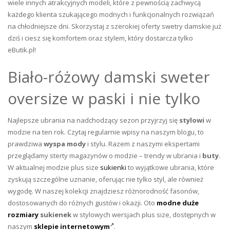
wiele innych atrakcyjnych modeli, które z pewnością zachwycą
każdego klienta szukającego modnych i funkcjonalnych rozwiązań
na chłodniejsze dni. Skorzystaj z szerokiej oferty swetry damskie już
dziś i ciesz się komfortem oraz stylem, który dostarcza tylko
eButik.pl!
Biało-różowy damski sweter
oversize w paski i nie tylko
Najlepsze ubrania na nadchodzący sezon przyjrzyj się
stylowi
w
modzie na ten rok. Czytaj regularnie wpisy na naszym blogu, to
prawdziwa
wyspa mody
i stylu. Razem z naszymi ekspertami
przeglądamy sterty magazynów o modzie – trendy w ubrania i
buty
.
W aktualnej modzie plus size
sukienki
to wyjątkowe ubrania, które
zyskują szczególne uznanie, oferując nie tylko styl, ale również
wygodę. W naszej kolekcji znajdziesz różnorodność fasonów,
dostosowanych do różnych gustów i okazji. Oto
modne duże
rozmiary
sukienek
w stylowych wersjach plus size, dostępnych w
naszym
sklepie internetowym
.