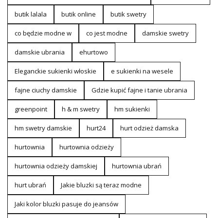
butik lalala
butik online
butik swetry
co będzie modne w
co jest modne
damskie swetry
damskie ubrania
ehurtowo
Eleganckie sukienki włoskie
e sukienki na wesele
fajne ciuchy damskie
Gdzie kupić fajne i tanie ubrania
greenpoint
h & m swetry
hm sukienki
hm swetry damskie
hurt24
hurt odzież damska
hurtownia
hurtownia odzieży
hurtownia odzieży damskiej
hurtownia ubrań
hurt ubrań
Jakie bluzki są teraz modne
Jaki kolor bluzki pasuje do jeansów