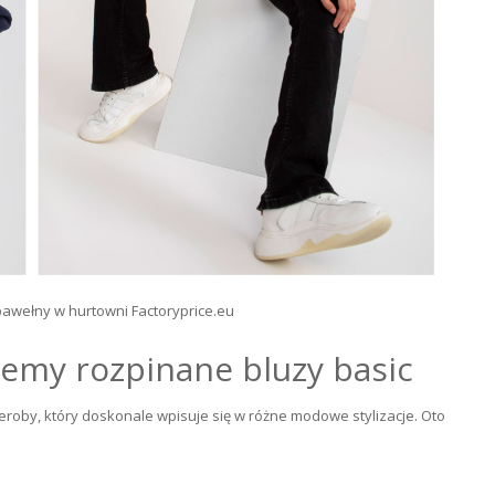
bawełny w hurtowni Factoryprice.eu
ujemy rozpinane bluzy basic
roby, który doskonale wpisuje się w różne modowe stylizacje. Oto