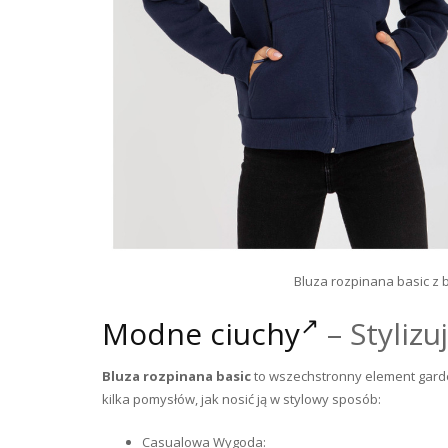
Bluza rozpinana basic z 
Modne ciuchy
– Styliz
Bluza rozpinana basic
to wszechstronny element garde
kilka pomysłów, jak nosić ją w stylowy sposób:
Casualowa Wygoda: