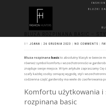
FASHIO
BLUZKI D
BL
BLUZA ROZPINANA BASIC – ST
BY
JOANA
|
26 GRUDNIA 2023
|
NO COMMENTS
|
FA
Bluza rozpinana
basic
to absolutny klasyk w świecie mo
również symbol komfortu i wszechstronności w garderobi
znajduje swoje miejsce. W tym artykule zapraszamy Cię 
szafy każdej osoby ceniącej wygodę, styl i wszechstronno
codzienna część garderoby ma wiele do zaoferowania p
Komfortu użytkowania i 
rozpinana basic