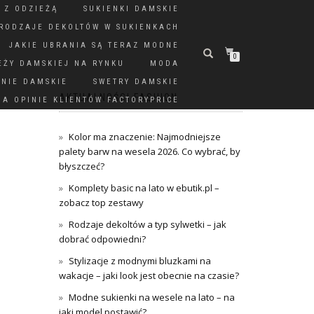
 Z ODZIEŻĄ
SUKIENKI DAMSKIE
RODZAJE DEKOLTÓW W SUKIENKACH
JAKIE UBRANIA SĄ TERAZ MODNE
0
EŻY DAMSKIEJ NA RYNKU
MODA
DNIE DAMSKIE
SWETRY DAMSKIE
AKTUALNOŚCI FASHION
A OPINIE KLIENTÓW FACTORYPRICE
Kolor ma znaczenie: Najmodniejsze
palety barw na wesela 2026. Co wybrać, by
błyszczeć?
Komplety basic na lato w ebutik.pl –
zobacz top zestawy
Rodzaje dekoltów a typ sylwetki – jak
dobrać odpowiedni?
Stylizacje z modnymi bluzkami na
wakacje – jaki look jest obecnie na czasie?
Modne sukienki na wesele na lato – na
jaki model postawić?