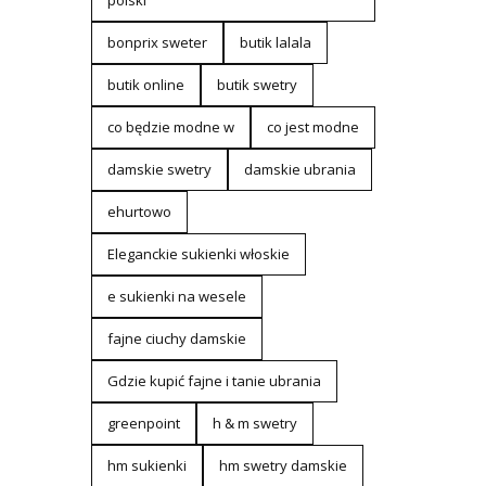
polski
bonprix sweter
butik lalala
butik online
butik swetry
co będzie modne w
co jest modne
damskie swetry
damskie ubrania
ehurtowo
Eleganckie sukienki włoskie
e sukienki na wesele
fajne ciuchy damskie
Gdzie kupić fajne i tanie ubrania
greenpoint
h & m swetry
hm sukienki
hm swetry damskie