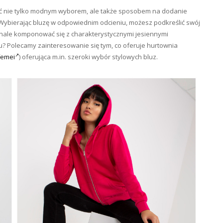
być nie tylko modnym wyborem, ale także sposobem na dodanie
 Wybierając bluzę w odpowiednim odcieniu, możesz podkreślić swój
onale komponować się z charakterystycznymi jesiennymi
? Polecamy zainteresowanie się tym, co oferuje hurtownia
femei
) oferująca m.in. szeroki wybór stylowych bluz.