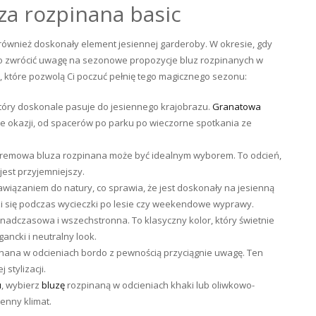
za rozpinana basic
 również doskonały element jesiennej garderoby. W okresie, gdy
arto zwrócić uwagę na sezonowe propozycje bluz rozpinanych w
i, które pozwolą Ci poczuć pełnię tego magicznego sezonu:
który doskonale pasuje do jesiennego krajobrazu.
Granatowa
 okazji, od spacerów po parku po wieczorne spotkania ze
to kremowa bluza rozpinana może być idealnym wyborem. To odcień,
jest przyjemniejszy.
wiązaniem do natury, co sprawia, że jest doskonały na jesienną
zi się podczas wycieczki po lesie czy weekendowe wyprawy.
onadczasowa i wszechstronna. To klasyczny kolor, który świetnie
ancki i neutralny look.
zpinana w odcieniach bordo z pewnością przyciągnie uwagę. Ten
stylizacji.
u
, wybierz
bluzę
rozpinaną w odcieniach khaki lub oliwkowo-
ienny klimat.