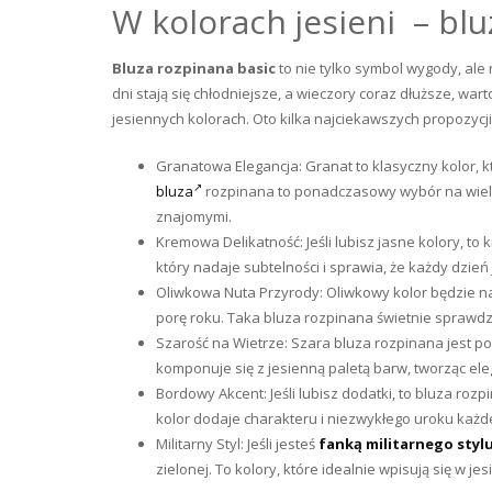
W kolorach jesieni – blu
Bluza rozpinana basic
to nie tylko symbol wygody, ale
dni stają się chłodniejsze, a wieczory coraz dłuższe, w
jesiennych kolorach. Oto kilka najciekawszych propozycj
Granatowa Elegancja: Granat to klasyczny kolor, 
bluza
rozpinana to ponadczasowy wybór na wiele
znajomymi.
Kremowa Delikatność: Jeśli lubisz jasne kolory, 
który nadaje subtelności i sprawia, że każdy dzień 
Oliwkowa Nuta Przyrody: Oliwkowy kolor będzie na
porę roku. Taka bluza rozpinana świetnie sprawd
Szarość na Wietrze: Szara bluza rozpinana jest p
komponuje się z jesienną paletą barw, tworząc eleg
Bordowy Akcent: Jeśli lubisz dodatki, to bluza ro
kolor dodaje charakteru i niezwykłego uroku każdej 
Militarny Styl: Jeśli jesteś
fanką militarnego styl
zielonej. To kolory, które idealnie wpisują się w jes