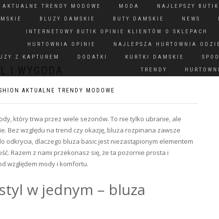
N AKTUALNE TRENDY MODOWE
MODA
NAJLEPSZY BUTIK
AMSKIE
BLUZY DAMSKIE
BUTY DAMSKIE
NEWS
INTERNETOWY BUTIK OPINIE KLIENTÓW O SKLEPACH
HURTOWNIA OPINIE
NAJLEPSZA HURTOWNIA ODZI
UZY Z KAPTUREM
DODATKI
KURTKI DAMSKIE
SPO
YL I WYGODA
TRENDY
HURTOWNI
SHION AKTUALNE TRENDY MODOWE
dy, który trwa przez wiele sezonów. To nie tylko ubranie, ale
e. Bez względu na trend czy okazję, bluza rozpinana zawsze
do odkrycia, dlaczego bluza basic jest niezastąpionym elementem
ść. Razem z nami przekonasz się, że ta pozornie prosta i
od względem mody i komfortu.
styl w jednym – bluza