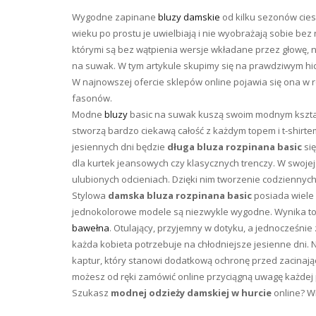
Wygodne zapinane
bluzy damskie
od kilku sezonów cie
wieku po prostu je uwielbiają i nie wyobrażają sobie be
którymi są bez wątpienia wersje wkładane przez głowę, 
na suwak. W tym artykule skupimy się na prawdziwym hicie
W najnowszej ofercie sklepów online pojawia się ona w
fasonów.
Modne
bluzy
basic na suwak kuszą swoim modnym kształt
stworzą bardzo ciekawą całość z każdym topem i t-shirt
jesiennych dni będzie
długa bluza rozpinana basic
się
dla kurtek jeansowych czy klasycznych trenczy. W swoj
ulubionych odcieniach. Dzięki nim tworzenie codziennych
Stylowa
damska bluza rozpinana basic
posiada wiele 
jednokolorowe modele są niezwykle wygodne. Wynika to z f
bawełna
. Otulający, przyjemny w dotyku, a jednocześnie
każda kobieta potrzebuje na chłodniejsze jesienne dn
kaptur, który stanowi dodatkową ochronę przed zacinaj
możesz od ręki zamówić online przyciągną uwagę każdej 
Szukasz
modnej odzieży damskiej w hurcie
online? W