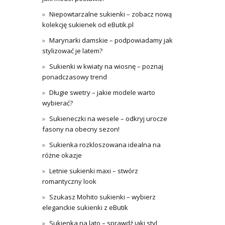
Niepowtarzalne sukienki – zobacz nową
kolekcję sukienek od eButik.pl
Marynarki damskie – podpowiadamy jak
stylizować je latem?
Sukienki w kwiaty na wiosnę – poznaj
ponadczasowy trend
Długie swetry – jakie modele warto
wybierać?
Sukieneczki na wesele – odkryj urocze
fasony na obecny sezon!
Sukienka rozkloszowana idealna na
różne okazje
Letnie sukienki maxi – stwórz
romantyczny look
Szukasz Mohito sukienki – wybierz
eleganckie sukienki z eButik
Sukienka na lato – sprawdź jaki styl