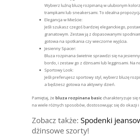
Wybierz luźną bluzę rozpinaną w ulubionym kolorze
trampkami lub sneakersami. To idealna propozycj
Elegancja w Mieście:
Jeśli szukasz czegoś bardziej eleganckiego, post
granatowym. Zestaw ją z dopasowanymi spodniami
gotowa na spotkania czy wieczorne wyjścia.
Jesienny Spacer:
Bluza rozpinana świetnie sprawdzi się na jesienny
bordo, i zestaw go z dżinsami lub legginsami. Na 
Sportowy Look:
Jeśli preferujesz sportowy styl, wybierz bluzę roz
a będziesz gotowa na aktywny dzień.
Pamiętaj, że
bluza rozpinana basic
charakteryzuje się 
na wiele różnych sposobów, dostosowując się do okazji 
Zobacz także:
Spodenki jeansow
dżinsowe szorty!