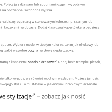
. Połącz ją z dżinsami lub spodniami jogger i wygodnymi
a na codzienne, swobodne wyjścia.
aw na bluzę rozpinaną w stonowanym kolorze, np. czarnym lub
 i kozakami na obcasie. Dodaj klasyczną kopertówkę, a będziesz
 spacer. Wybierz model w ciepłym kolorze, takim jak oliwkowy lub
nogi załóż wygodne
buty
, a na głowę ciepłą czapkę.
pinaną z kapturem i
spodnie dresowe
. Dodaj białe trampki i plecak,
nie tylko wygodą, ale również modnym wyglądem. Możesz ją nosić
i swojego stylu. To must-have w jesiennym ubraniowym arsenale.
e stylizacje
– zobacz jak nosić