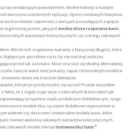
szą się niesłabnącym powodzeniem. Modne kobiety w każdym
z nich tworzenia codziennych stylizacji. Oprócz modowych klasyków,
nie można również zapomnieć o wersjach posiadających zapięcie
 tegorocznej jesieni, jaką jest
modna bluza rozpinana basic
.
 różnorodnych wariantach kolorystycznych czy szeregu ciekawych
em. Wśród nich znajdziemy warianty o klasycznej długości, które
em. Najlepszym sposobem na to, by nie marznąć podczas
gająca przed lub za kolano. Może ona stać się idealną alternatywą
ej szafie zawsze warto mieć pokaźny zapas różnorodnych modeli w
 zestawów okaże się znacznie łatwiejsze.
atutów, którym po prostu trudno się oprzeć! Przede wszystkim
aktu, że z reguły szyje się je z naturalnych tkanin takich jak
 zapewniający przyjemne ciepło produkt jest dokładnie tym, czego
i. Nowoczesne modele bluz są często dodatkowo wyposażone w
ącym wiatrem czy deszczem. Uniwersalne modele basic, które
pani również wielością ciekawych wariantów kolorystycznych.
iele ciekawych modeli oferuje
hurtownia bluz basic
.