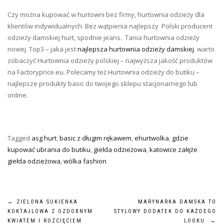
Czy można kupować w hurtowni bez firmy, hurtownia odzieży dla
klientów indywidualnych. Bez wątpienia najlepszy Polski producent
odzieży damskiej hurt, spodnie jeans. Tania hurtownia odzieży
nowej. Top3 – jaka jest
najlepsza hurtownia odzieży damskiej
. warto
zobaczyć Hurtownia odzieży polskiej – najwyższa jakość produktów
na Factoryprice.eu. Polecamy też Hurtownia odzieży do butiku –
najlepsze produkty basic do twojego sklepu stacjonarnego lub
online.
Tagged
asg hurt
,
basic z długim rękawem
,
ehurtwolka
,
gdzie
kupować ubrania do butiku
,
giełda odzieżowa
,
katowice załęże
giełda odzieżowa
,
wólka fashion
Nawigacja
←
ZIELONA SUKIENKA
MARYNARKA DAMSKA TO
KOKTAJLOWA Z OZDOBNYM
STYLOWY DODATEK DO KAŻDEGO
KWIATEM I ROZCIĘCIEM
LOOKU
→