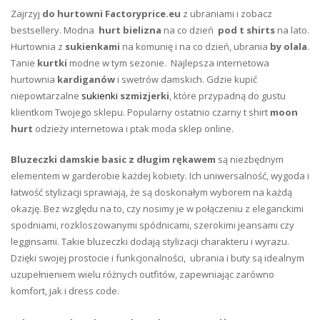
Zajrzyj
do hurtowni Factoryprice.eu
z ubraniami i zobacz
bestsellery. Modna
hurt bielizna
na co dzień
pod t shirts
na lato.
Hurtownia z
sukienkami
na komunię i na co dzień, ubrania
by olala
.
Tanie
kurtki
modne w tym sezonie. Najlepsza internetowa
hurtownia
kardiganów
i swetrów damskich. Gdzie kupić
niepowtarzalne
sukienki
szmizjerki
, które przypadną do gustu
klientkom Twojego sklepu. Popularny ostatnio czarny t shirt
moon
hurt
odzieży internetowa i ptak moda sklep online.
Bluzeczki damskie basic z długim rękawem
są niezbędnym
elementem w garderobie każdej kobiety. Ich uniwersalność, wygoda i
łatwość stylizacji sprawiają, że są doskonałym wyborem na każdą
okazję. Bez względu na to, czy nosimy je w połączeniu z eleganckimi
spodniami, rozkloszowanymi spódnicami, szerokimi jeansami czy
legginsami. Takie bluzeczki dodają stylizacji charakteru i wyrazu.
Dzięki swojej prostocie i funkcjonalności, ubrania i buty są idealnym
uzupełnieniem wielu różnych outfitów, zapewniając zarówno
komfort, jak i dress code.