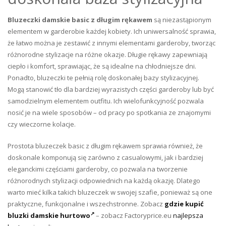
Bluzeczki damskie basic z długim rękawem
są niezastąpionym
elementem w garderobie każdej kobiety. Ich uniwersalność sprawia,
że łatwo można je zestawić z innymi elementami garderoby, tworząc
różnorodne stylizacje na różne okazje. Długie rękawy zapewniają
ciepło i komfort, sprawiając, że są idealne na chłodniejsze dni.
Ponadto, bluzeczki te pełnią rolę doskonałej bazy stylizacyjnej.
Mogą stanowić tło dla bardziej wyrazistych części garderoby lub być
samodzielnym elementem outfitu. Ich wielofunkcyjność pozwala
nosić je na wiele sposobów – od pracy po spotkania ze znajomymi
czy wieczorne kolacje.
Prostota bluzeczek basic z długim rękawem sprawia również, że
doskonale komponują się zarówno z casualowymi, jak i bardziej
eleganckimi częściami garderoby, co pozwala na tworzenie
różnorodnych stylizacji odpowiednich na każdą okazję. Dlatego
warto mieć kilka takich bluzeczek w swojej szafie, ponieważ są one
praktyczne, funkcjonalne i wszechstronne. Zobacz
gdzie kupić
bluzki damskie hurtowo
– zobacz Factoryprice.eu
najlepsza