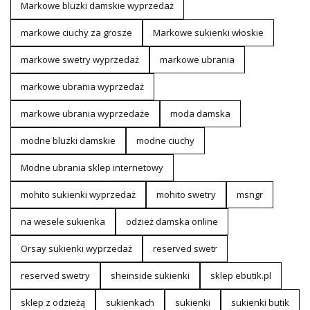
Markowe bluzki damskie wyprzedaż
markowe ciuchy za grosze
Markowe sukienki włoskie
markowe swetry wyprzedaż
markowe ubrania
markowe ubrania wyprzedaż
markowe ubrania wyprzedaże
moda damska
modne bluzki damskie
modne ciuchy
Modne ubrania sklep internetowy
mohito sukienki wyprzedaż
mohito swetry
msngr
na wesele sukienka
odzież damska online
Orsay sukienki wyprzedaż
reserved swetr
reserved swetry
sheinside sukienki
sklep ebutik.pl
sklep z odzieżą
sukienkach
sukienki
sukienki butik