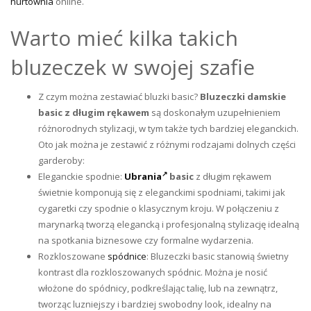
hurtownia
online.
Warto mieć kilka takich
bluzeczek w swojej szafie
Z czym można zestawiać bluzki basic?
Bluzeczki damskie
basic z długim rękawem
są doskonałym uzupełnieniem
różnorodnych stylizacji, w tym także tych bardziej eleganckich.
Oto jak można je zestawić z różnymi rodzajami dolnych części
garderoby:
Eleganckie spodnie:
Ubrania
basic
z długim rękawem
świetnie komponują się z eleganckimi spodniami, takimi jak
cygaretki czy spodnie o klasycznym kroju. W połączeniu z
marynarką tworzą elegancką i profesjonalną stylizację idealną
na spotkania biznesowe czy formalne wydarzenia.
Rozkloszowane
spódnice
: Bluzeczki basic stanowią świetny
kontrast dla rozkloszowanych spódnic. Można je nosić
włożone do spódnicy, podkreślając talię, lub na zewnątrz,
tworząc luzniejszy i bardziej swobodny look, idealny na