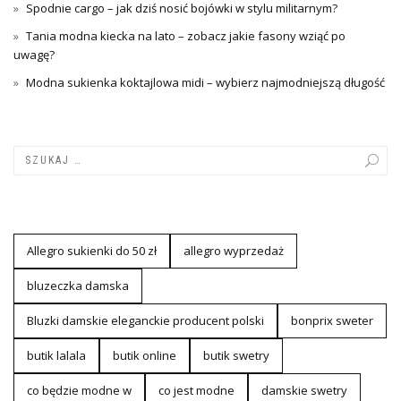
Spodnie cargo – jak dziś nosić bojówki w stylu militarnym?
Tania modna kiecka na lato – zobacz jakie fasony wziąć po
uwagę?
Modna sukienka koktajlowa midi – wybierz najmodniejszą długość
Allegro sukienki do 50 zł
allegro wyprzedaż
bluzeczka damska
Bluzki damskie eleganckie producent polski
bonprix sweter
butik lalala
butik online
butik swetry
co będzie modne w
co jest modne
damskie swetry