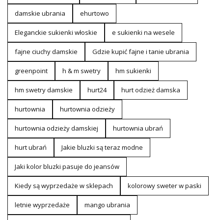
damskie ubrania
ehurtowo
Eleganckie sukienki włoskie
e sukienki na wesele
fajne ciuchy damskie
Gdzie kupić fajne i tanie ubrania
greenpoint
h & m swetry
hm sukienki
hm swetry damskie
hurt24
hurt odzież damska
hurtownia
hurtownia odzieży
hurtownia odzieży damskiej
hurtownia ubrań
hurt ubrań
Jakie bluzki są teraz modne
Jaki kolor bluzki pasuje do jeansów
Kiedy są wyprzedaże w sklepach
kolorowy sweter w paski
letnie wyprzedaże
mango ubrania