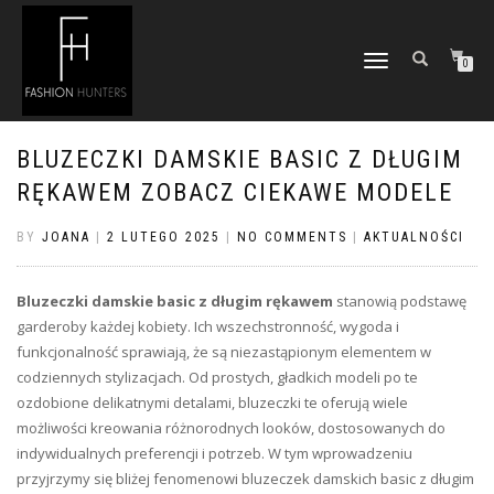
TOGGLE
0
NAVIGATION
BLUZECZKI DAMSKIE BASIC Z DŁUGIM
RĘKAWEM ZOBACZ CIEKAWE MODELE
BY
JOANA
|
2 LUTEGO 2025
|
NO COMMENTS
|
AKTUALNOŚCI
Bluzeczki damskie basic z długim rękawem
stanowią podstawę
garderoby każdej kobiety. Ich wszechstronność, wygoda i
funkcjonalność sprawiają, że są niezastąpionym elementem w
codziennych stylizacjach. Od prostych, gładkich modeli po te
ozdobione delikatnymi detalami, bluzeczki te oferują wiele
możliwości kreowania różnorodnych looków, dostosowanych do
indywidualnych preferencji i potrzeb. W tym wprowadzeniu
przyjrzymy się bliżej fenomenowi bluzeczek damskich basic z długim