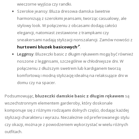
wieczorne wyjścia czy randki.
Szerokie jeansy: Bluza dresowa damska świetnie
harmonizują z szerokimi jeansami, tworząc casualowy, ale
stylowy look. W połączeniu z obcasami dodają całości
elegancji, natomiast zestawione z trampkami czy
sneakersami nadają stylizacji nonszalancji. Zamów nowości z
hurtowni bluzek basicowych
.
Legginsy
: Bluzeczki basic z długim rękawem mogą być również
noszone z legginsami, szczególnie w chłodniejsze dni. W
połączeniu z dłuższym swetrem lub kardiganem tworzą
komfortową i modną stylizację idealną na relaksujące dni w
domu czy na spacer.
Podsumowując,
bluzeczki damskie basic z długim rękawem
są
wszechstronnym elementem garderoby, który doskonale
komponuje się z różnymi rodzajami dolnych części, dodając każdej
stylizacji charakteru i wyrazu. Niezależnie od preferowanego stylu
czy okazji, można je z powodzeniem wykorzystać w wielu różnych
outfitach.