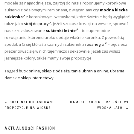
modele są najmodniejsze, zajrzyj do nas! Proponujemy koronkowe
sukienki z odsłoniętymi ramionami, z wiązaniami czy
modna kiecka
sukienka
z koronkowymi wstawkami, które świetnie będą wyglądać
także jako
strój do pracy
. Jeżeli szukasz kreacji na wesele, sprawdź
nasze rozkloszowane
sukienki letnie
– to supermodne
rozwiązanie, któremu uroku dodaje właśnie koronka. Z pewnością
spodoba Ci się któraś z czarnych sukienek z
rosanegra
– będziesz
prezentować się w nich tajemniczo i seksownie. Jeżeli zaś wolisz
jaśniejsze kolory, także mamy swoje propozycje.
Tagged
butik online
,
sklep z odzieżą
,
tanie ubrania online
,
ubrania
damskie sklep internetowy
Nawigacja
←
SUKIENKI DOPASOWANE
DAMSKIE KURTKI PRZEJŚCIOWE
PROPOZYCJE NA WIOSNĘ
WIOSNA LATO
→
wpisu
AKTUALNOŚCI FASHION