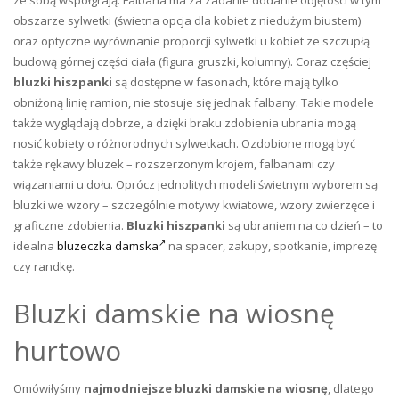
ze sobą współgrają. Falbana ma za zadanie dodanie objętości w tym
obszarze sylwetki (świetna opcja dla kobiet z niedużym biustem)
oraz optyczne wyrównanie proporcji sylwetki u kobiet ze szczupłą
budową górnej części ciała (figura gruszki, kolumny). Coraz częściej
bluzki hiszpanki
są dostępne w fasonach, które mają tylko
obniżoną linię ramion, nie stosuje się jednak falbany. Takie modele
także wyglądają dobrze, a dzięki braku zdobienia ubrania mogą
nosić kobiety o różnorodnych sylwetkach. Ozdobione mogą być
także rękawy bluzek – rozszerzonym krojem, falbanami czy
wiązaniami u dołu. Oprócz jednolitych modeli świetnym wyborem są
bluzki we wzory – szczególnie motywy kwiatowe, wzory zwierzęce i
graficzne zdobienia.
Bluzki hiszpanki
są ubraniem na co dzień – to
idealna
bluzeczka damska
na spacer, zakupy, spotkanie, imprezę
czy randkę.
Bluzki damskie na wiosnę
hurtowo
Omówiłyśmy
najmodniejsze bluzki damskie na wiosnę
, dlatego