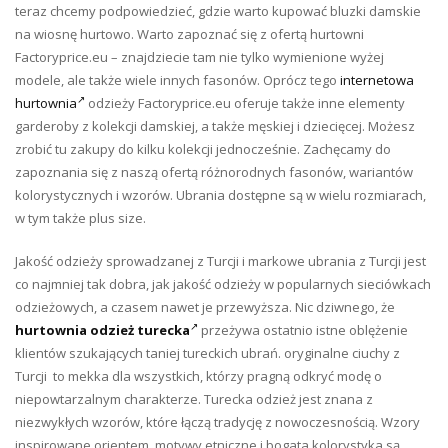
teraz chcemy podpowiedzieć, gdzie warto kupować bluzki damskie
na wiosnę hurtowo. Warto zapoznać się z ofertą hurtowni
Factoryprice.eu – znajdziecie tam nie tylko wymienione wyżej
modele, ale także wiele innych fasonów. Oprócz tego
internetowa
hurtownia
odzieży Factoryprice.eu oferuje także inne elementy
garderoby z kolekcji damskiej, a także męskiej i dziecięcej. Możesz
zrobić tu zakupy do kilku kolekcji jednocześnie. Zachęcamy do
zapoznania się z naszą ofertą różnorodnych fasonów, wariantów
kolorystycznych i wzorów. Ubrania dostępne są w wielu rozmiarach,
w tym także plus size.
Jakość odzieży sprowadzanej z Turcji i markowe ubrania z Turcji jest
co najmniej tak dobra, jak jakość odzieży w popularnych sieciówkach
odzieżowych, a czasem nawet je przewyższa. Nic dziwnego, że
hurtownia odzież turecka
przeżywa ostatnio istne oblężenie
klientów szukających taniej tureckich ubrań. oryginalne ciuchy z
Turcji to mekka dla wszystkich, którzy pragną odkryć modę o
niepowtarzalnym charakterze. Turecka odzież jest znana z
niezwykłych wzorów, które łączą tradycję z nowoczesnością. Wzory
inspirowane orientem, motywy etniczne i bogata kolorystyka są