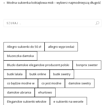
Modna sukienka koktajlowa midi – wybierz najmodniejszą długość
Allegro sukienki do 50 zł
allegro wyprzedaż
bluzeczka damska
Bluzki damskie eleganckie producent polski
bonprix sweter
butik lalala
butik online
butik swetry
co będzie modne w
co jest modne
damskie swetry
damskie ubrania
ehurtowo
Eleganckie sukienki włoskie
e sukienki na wesele