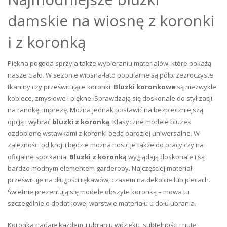
damskie na wiosnę z koronki
i z koronką
Piękna pogoda sprzyja także wybieraniu materiałów, które pokażą
nasze ciało. W sezonie wiosna-lato popularne są półprzezroczyste
tkaniny czy prześwitujące koronki.
Bluzki koronkowe
są niezwykle
kobiece, zmysłowe i piękne. Sprawdzają się doskonale do stylizacji
na randkę, imprezę. Można jednak postawić na bezpieczniejszą
opcją i wybrać
bluzki z koronką
. Klasyczne modele bluzek
ozdobione wstawkami z koronki będą bardziej uniwersalne. W
zależności od kroju będzie można nosić je także do pracy czy na
oficjalne spotkania.
Bluzki z koronką
wyglądają doskonale i są
bardzo modnym elementem garderoby. Najczęściej materiał
prześwituje na długości rękawów, czasem na dekolcie lub plecach.
Świetnie prezentują się modele obszyte koronką – mowa tu
szczególnie o dodatkowej warstwie materiału u dołu ubrania.
Koronka nadaje każdemu ubraniu wdzięku, subtelności i nutę