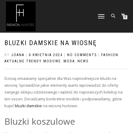
TOGGLE
0
NAVIGATION
BLUZKI DAMSKIE NA WIOSNĘ
BY
JOANA
|
6 KWIETNIA 2024
|
NO COMMENTS
|
FASHION
AKTUALNE TRENDY MODOWE
,
MODA
,
NEWS
Dzisiaj omawiamy specjalnie dla Was najmodniejsze bluzki na
wiosnę. Sprawdźcie jakie elementy warto wprowadzić do oferty
swojego sklepu odzieżowego i wpleść do najnowszych kolekcji na
ten sezon. Doradzamy konkretne modele i podpowiadamy, gdzie
kupić
bluzki damskie
na wiosnę hurtowo.
Bluzki koszulowe