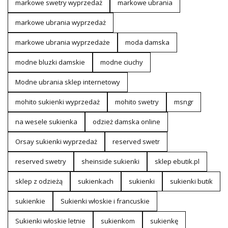
markowe swetry wyprzedaż
markowe ubrania
markowe ubrania wyprzedaż
markowe ubrania wyprzedaże
moda damska
modne bluzki damskie
modne ciuchy
Modne ubrania sklep internetowy
mohito sukienki wyprzedaż
mohito swetry
msngr
na wesele sukienka
odzież damska online
Orsay sukienki wyprzedaż
reserved swetr
reserved swetry
sheinside sukienki
sklep ebutik.pl
sklep z odzieżą
sukienkach
sukienki
sukienki butik
sukienkie
Sukienki włoskie i francuskie
Sukienki włoskie letnie
sukienkom
sukienkę