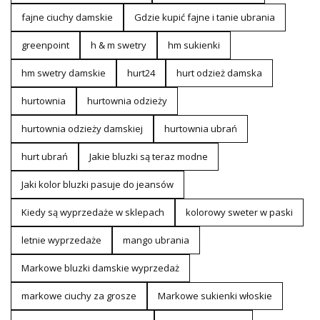
fajne ciuchy damskie
Gdzie kupić fajne i tanie ubrania
greenpoint
h & m swetry
hm sukienki
hm swetry damskie
hurt24
hurt odzież damska
hurtownia
hurtownia odzieży
hurtownia odzieży damskiej
hurtownia ubrań
hurt ubrań
Jakie bluzki są teraz modne
Jaki kolor bluzki pasuje do jeansów
Kiedy są wyprzedaże w sklepach
kolorowy sweter w paski
letnie wyprzedaże
mango ubrania
Markowe bluzki damskie wyprzedaż
markowe ciuchy za grosze
Markowe sukienki włoskie