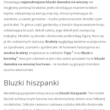
Omawiając
najmodniejsze bluzki damskie na wiosnę
nie
mogłyśmy pominąć braletów. Jedni określają je mianem krótkich
topów, odważniejszą wersją crop top, inni przyrównują je do
staników, a nawet gorsetów – trudno jednoznacznie określić czym
jest bralet. To górna część garderoby o bardzo dopasowanym kroju,
odsłaniająca brzuch, dekolt i plecy. Jego dekolt jest zazwyczaj
trójkątny. Modele są obcisłe i doskonale podkreślają figurę. Nosi się
je do codziennych stylizacji.
Bralety
wyglądają świetnie w połączeniu
ze spodniami, szortami i spódnicami. W hurtowni Factoryprice.eu
modne bralety
znajdziecie w zakładce
Topy
oraz
Bluzki z
koronką
. Naszym zdaniem w tym roku warto postawić na te
bluzki
damskie na wiosnę hurtowo
– te modele są gorącym trendem
sezonu wiosna-lato.
Bluzki hiszpanki
Niesłabnącą popularnością cieszą się
bluzki hiszpanki
. Ten model
bluzek w klasycznym fasonie ma obniżoną linię ramion oraz falbanę
na dekolcie. Odkryte ramiona i ciekawa ozdoba dekoltu doskonale