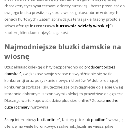
charakterystycznymi cechami odzieży tureckiej. Chcesz przenieść do
swojego butiku prestiż, szyk oraz włoską jakość ubrań w dobrych
cenach hurtowych? Zatem sprawdź już teraz jakie fasony prosto z
Włoch oferuje
internetowa
hurtownia odzieży włoskiej
i
zaoferuj klientkom najwyższą jakość.
Najmodniejsze bluzki damskie na
wiosnę
Uzupełniając kolekcję o hity bezpośrednio od
producent odzież
damska
, zwiększasz swoje szanse na wyróżnienie się na tle
konkurencji oraz pozyskanie nowych klientów. W dobie rosnącej
konkurencji szybsze i skuteczniejsze przyciągnięcie do siebie uwagi
starannie dobranymi sezonowymi kolekcji to prawdziwe osiągnięcie!
Dlaczego warto kupować odzież plus size online? Zobacz
modne
duże rozmiary
hurtownia.
Sklep
internetowy
butik online
, factory price lub
papilion
w swojej
ofercie ma wiele koronkowych sukienek. Jeżeli nie wiesz, jakie