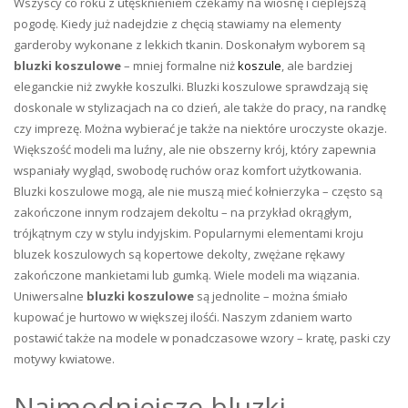
Wszyscy co roku z utęsknieniem czekamy na wiosnę i cieplejszą
pogodę. Kiedy już nadejdzie z chęcią stawiamy na elementy
garderoby wykonane z lekkich tkanin. Doskonałym wyborem są
bluzki koszulowe
– mniej formalne niż
koszule
, ale bardziej
eleganckie niż zwykłe koszulki. Bluzki koszulowe sprawdzają się
doskonale w stylizacjach na co dzień, ale także do pracy, na randkę
czy imprezę. Można wybierać je także na niektóre uroczyste okazje.
Większość modeli ma luźny, ale nie obszerny krój, który zapewnia
wspaniały wygląd, swobodę ruchów oraz komfort użytkowania.
Bluzki koszulowe mogą, ale nie muszą mieć kołnierzyka – często są
zakończone innym rodzajem dekoltu – na przykład okrągłym,
trójkątnym czy w stylu indyjskim. Popularnymi elementami kroju
bluzek koszulowych są kopertowe dekolty, zwężane rękawy
zakończone mankietami lub gumką. Wiele modeli ma wiązania.
Uniwersalne
bluzki koszulowe
są jednolite – można śmiało
kupować je hurtowo w większej ilośći. Naszym zdaniem warto
postawić także na modele w ponadczasowe wzory – kratę, paski czy
motywy kwiatowe.
Najmodniejsze bluzki