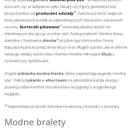
wzorach, np. w lamparcie cętki, kwiaty czy figury geometryczne
bezpośrednio od
producent odzieży
. Zamów już teraz większe
ilości pikowanych kurtek w najmodniejszych fasonach i odcieniach
sezonu.
Kurteczki pikowane
stanowią idealny wybór na
chłodniejsze dni, łącząc w sobie styl i funkcjonalność. Modne dresy
damskie z hurtownia
dresów
przybierają różnorodne formy .
Najczęściej jest to połączenie bluzy oraz długich spodni, ale w ofercie
swojego sklepu warto mieć również modele miksujące
bluzę
z
szortami czy spódnicami.
Znajdź
sukienka modna kiecka
, które zapewniają wygodę i modny
styl. Odkryj
sukienki
w
ehurtowni
na absolutnie każdą okazję i
podaruj sobie komfort noszenia bez rezygnacji z oryginalnego
wyglądu.
Najmodniejsze bluzki damskie na wiosnę z koronki i z koronką
Modne bralety