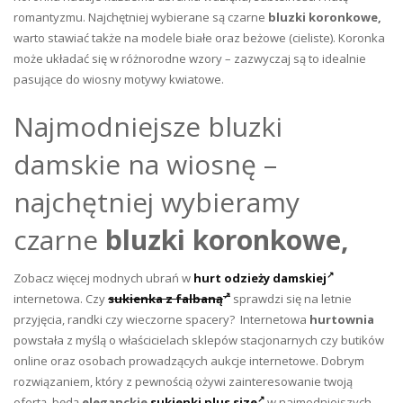
romantyzmu. Najchętniej wybierane są czarne
bluzki koronkowe,
warto stawiać także na modele białe oraz beżowe (cieliste). Koronka
może układać się w różnorodne wzory – zazwyczaj są to idealnie
pasujące do wiosny motywy kwiatowe.
Najmodniejsze bluzki
damskie na wiosnę –
najchętniej wybieramy
czarne
bluzki koronkowe,
Zobacz więcej modnych ubrań w
hurt odzieży damskiej
internetowa. Czy
sukienka z falbaną
sprawdzi się na letnie
przyjęcia, randki czy wieczorne spacery? Internetowa
hurtownia
powstała z myślą o właścicielach sklepów stacjonarnych czy butików
online oraz osobach prowadzących aukcje internetowe. Dobrym
rozwiązaniem, który z pewnością ożywi zainteresowanie twoją
ofertą, będą
eleganckie
sukienki plus size
w najmodniejszych