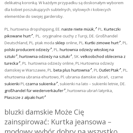
delikatną koronką. W każdym przypadku są doskonałym wyborem
dla kobiet poszukujących subtelnych, stylowych i kobiecych
elementów do swojej garderoby.
PL. hurtownia dropshipping, EE.
naiste riiete müük,
PL.
Kurteczki
pikowane hurt
, PL. oryginalne ciuchy z Turcji, DE. Großhandel
Deutschland, PL. ptak moda
sklep
online, PL.
Kurtki zimowe hurt
, PL.
polski producent odzieży
, PL.
hurtownia odzieży włoskiej na
sztuki
,
hurtownia odzieży na sztuki
, SK.
velkoobchod oblecenia z
turecka
, PL hurtownia odzieży online, PL Hurtownia odzieży
damskiej w Warszawie, PL.
beta plus hurtownia
, PL
Outlet Ptak
, PL.
ehurtownia ubrania ehurtowo, Pl. ubrania damskie ubrań,
czarne
sukienki
PL
czarna sukienka
,
sukienki na lato – sukienki letnie,
DE.
großhandel für wiederverkäufer
, hurtownia ubrań latynka,
Płaszcze z alpaki hurt
bluzki damskie Może Cię
zainspirować: Kurtka jeansowa –
modowy wybór dobry na wszystko