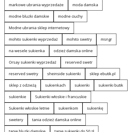
markowe ubrania wyprzedaże
moda damska
modne bluzki damskie
modne ciuchy
Modne ubrania sklep internetowy
mohito sukienki wyprzedaż
mohito swetry
msngr
na wesele sukienka
odzież damska online
Orsay sukienki wyprzedaż
reserved swetr
reserved swetry
sheinside sukienki
sklep ebutik.pl
sklep z odzieżą
sukienkach
sukienki
sukienki butik
sukienkie
Sukienki włoskie i francuskie
Sukienki włoskie letnie
sukienkom
sukienkę
swetery
tania odzież damska online
tanie bluzki damskie
tanie sukienki do 50 zł