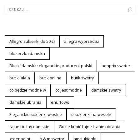
Allegro sukienki do 50 zł
allegro wyprzedaż
bluzeczka damska
Bluzki damskie eleganckie producent polski
bonprix sweter
butik lalala
butik online
butik swetry
co będzie modne w
co jest modne
damskie swetry
damskie ubrania
ehurtowo
Eleganckie sukienki włoskie
e sukienki na wesele
fajne ciuchy damskie
Gdzie kupić fajne i tanie ubrania
greenpoint
h & m swetry
hm sukienki