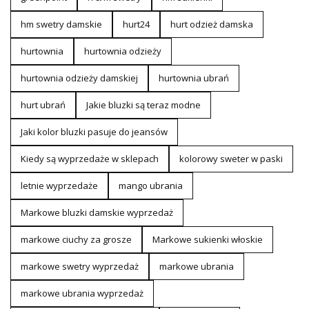
hm swetry damskie
hurt24
hurt odzież damska
hurtownia
hurtownia odzieży
hurtownia odzieży damskiej
hurtownia ubrań
hurt ubrań
Jakie bluzki są teraz modne
Jaki kolor bluzki pasuje do jeansów
Kiedy są wyprzedaże w sklepach
kolorowy sweter w paski
letnie wyprzedaże
mango ubrania
Markowe bluzki damskie wyprzedaż
markowe ciuchy za grosze
Markowe sukienki włoskie
markowe swetry wyprzedaż
markowe ubrania
markowe ubrania wyprzedaż