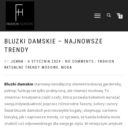
TOGGLE
0
NAVIGATION
BLUZKI DAMSKIE – NAJNOWSZE
TRENDY
BY
JOANA
|
6 STYCZNIA 2024
|
NO COMMENTS
|
FASHION
AKTUALNE TRENDY MODOWE
,
MODA
Bluzki damskie
stanowią nieodłączny element kobiecej garderoby,
pełniąc funkcję nie tylko praktyczną, ale również modową. To
zmienna i kreatywna część szafy, która pozwala kobietom wyrażać
swoją indywidualność poprzez różnorodne fasony, kolory i wzory.
Świat bluzek damskich jest niezwykle bogaty, obejmując zarówno
klasykę, jak i najnowsze trendy, co sprawia, że każda kobieta może
znaleźć coś odpowiedniego dla swojego stylu. W niniejszym artykule