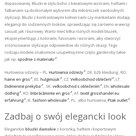
dopasowanej. Bluzki w stylu boho z kwiatowymi wzorami, haftami i
falbanami są doskonałym wyborem dla miłośniczek swobodnych
stylizacji. Bluzki z kontrastowymi kołnierzami czy mankietami dodają
elegancji do codziennych looków, sprawdzając się zarówno w wersji
casual, jak i biurowej. Warto mieć kilka różnych modeli bluzek,
eksperymentując z kolorami, fasonami i wzorami, aby stworzyć
zróżnicowane stylizacje odpowiednie do różnych okazji. Tego
rodzaju modele znakomicie uzupełnią inne części garderoby takie
jak np.
spodnie z materiału
.
Hurtownia odzieży – PL.
Hurtownia odzieży
, DE. b2b kleidung , RO.
haine en gros
, EE.
hulgimüük
, CZ.
Velkoobchod oblečení
, LT.
Didmeninė prekyba
, SK.
veľkoobchod s oblečením
, EN.
wholesale
clothing
, RO.
îmbrăcăminte en gros
, AT.
textil grosshandel eu
erfahrung
, IE.
fashion wholesale
, PL. albo hurtownia,
Ptak outlet
Zadbaj o swój elegancki look
Eleganckie
bluzki damskie
z koronką, haftem i kopertowym
dekoltem to wyrafinowane opcje, które dodają subtelności i klasy