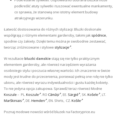
Podkreślanie sylwetki: Odpowiednio dobrana bluzka może
podkreślić atuty sylwetki i tuszować ewentualne mankamenty,
co sprawia, że stanowią one istotny element budowy
atrakcyjnego wizerunku.
Łatwość dostosowania do różnych stylizacji: Bluzki doskonale
współgrają z różnymi elementami garderoby, takimi jak
spódnice
,
spodnie czy żakiety. Dzięki temu można je swobodnie zestawiać,
tworząc zróżnicowane i stylowe
stylizacje
.
W rezultacie
bluzki damskie
stają się nie tylko praktycznym
elementem garderoby, ale również narzędziem wyrażania
osobistego stylu i poczucia własnej wartości. Ich znaczenie w świcie
mody jest trudne do przecenienia, ponieważ pełnią one rolę nie tylko
ubioru, ale również wyrazu indywidualności i gustu każdej kobiety.
To nie jedyna opcja zakupowa. Sprawdź teraz również Modne
Koszule
– PL.
Koszule
. RO
Cămăși
, EE.
Särgid
, SK.
Košele
, LT.
Marškiniais
, DE.
Hemden
, EN. Shirts, CZ.
Košile
Poznaj modowe nowości wśród bluzek na Factoryprice.eu