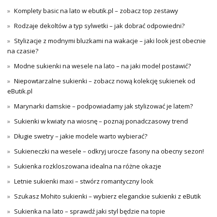
Komplety basic na lato w ebutik.pl – zobacz top zestawy
Rodzaje dekoltów a typ sylwetki – jak dobrać odpowiedni?
Stylizacje z modnymi bluzkami na wakacje – jaki look jest obecnie
na czasie?
Modne sukienki na wesele na lato – na jaki model postawić?
Niepowtarzalne sukienki – zobacz nową kolekcję sukienek od
eButik.pl
Marynarki damskie – podpowiadamy jak stylizować je latem?
Sukienki w kwiaty na wiosnę – poznaj ponadczasowy trend
Długie swetry – jakie modele warto wybierać?
Sukieneczki na wesele – odkryj urocze fasony na obecny sezon!
Sukienka rozkloszowana idealna na różne okazje
Letnie sukienki maxi – stwórz romantyczny look
Szukasz Mohito sukienki – wybierz eleganckie sukienki z eButik
Sukienka na lato – sprawdź jaki styl będzie na topie