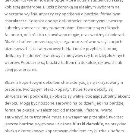
kobiecej garderobie. Bluzki z koronką są idealnym wyborem na
wieczorne wyjścia, imprezy czy spotkania o bardziej formalnym
charakterze. Koronka dodaje delikatności i romantyzmu, tworząc
subtelny kontrast z innymi materiałami. Dostępne są w różnych
fasonach, od krótkich rękawów po długie, oraz w różnych kolorach.
Bluzki z haftem prezentują się elegancko zarówno w stylizacjach
biznesowych, jak i wieczorowych. Haft może przybierać formę
delikatnych zdobień, kwiatowych motywów czy bardziej złożonych
wzorów. Popularne są bluzki z haftem na dekolcie, rękawach lub
całej powierzchni.
Bluzki z kopertowym dekoltem charakteryzują się skrzyżowanym
przodem, tworzącym efekt „koperty”. Kopertowe dekolty są
uniwersalne i podkreślają kobiecą sylwetkę, dodając subtelny akcent
dekoltu. Mogą być noszone zarówno na co dzień, jak i na bardziej
formalne okazje, w zależności od materiału i fasonu. Warto
zauważyć, że te trzy style mogą się wzajemnie przenikać, tworząc
jeszcze bardziej wyjątkowe i złożone
bluzki damskie
, na przykład
bluzka z koronkowym kopertowym dekoltem czy bluzka z haftem i