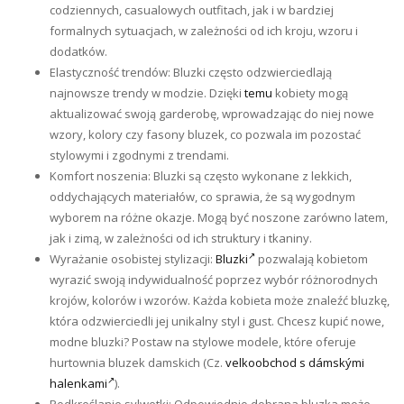
codziennych, casualowych outfitach, jak i w bardziej
formalnych sytuacjach, w zależności od ich kroju, wzoru i
dodatków.
Elastyczność trendów: Bluzki często odzwierciedlają
najnowsze trendy w modzie. Dzięki
temu
kobiety mogą
aktualizować swoją garderobę, wprowadzając do niej nowe
wzory, kolory czy fasony bluzek, co pozwala im pozostać
stylowymi i zgodnymi z trendami.
Komfort noszenia: Bluzki są często wykonane z lekkich,
oddychających materiałów, co sprawia, że są wygodnym
wyborem na różne okazje. Mogą być noszone zarówno latem,
jak i zimą, w zależności od ich struktury i tkaniny.
Wyrażanie osobistej stylizacji:
Bluzki
pozwalają kobietom
wyrazić swoją indywidualność poprzez wybór różnorodnych
krojów, kolorów i wzorów. Każda kobieta może znaleźć bluzkę,
która odzwierciedli jej unikalny styl i gust. Chcesz kupić nowe,
modne bluzki? Postaw na stylowe modele, które oferuje
hurtownia bluzek damskich (Cz.
velkoobchod s dámskými
halenkami
).