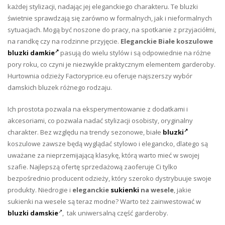
każdej stylizacji, nadając jej eleganckiego charakteru. Te bluzki
świetnie sprawdzają się zarówno w formalnych, jak i nieformalnych
sytuacjach. Mogą być noszone do pracy, na spotkanie z przyjaciółmi,
na randkę czy na rodzinne przyjęcie.
Eleganckie Białe koszulowe
bluzki damkie
pasują do wielu stylów i są odpowiednie na różne
pory roku, co czyni je niezwykle praktycznym elementem garderoby.
Hurtownia odzieży Factoryprice.eu oferuje najszerszy wybór
damskich bluzek różnego rodzaju.
Ich prostota pozwala na eksperymentowanie z dodatkami i
akcesoriami, co pozwala nadać stylizacji osobisty, oryginalny
charakter. Bez względu na trendy sezonowe, białe
bluzki
koszulowe zawsze będą wyglądać stylowo i elegancko, dlatego są
uważane za nieprzemijającą klasykę, którą warto mieć w swojej
szafie. Najlepszą ofertę sprzedażową zaoferuje Ci tylko
bezpośrednio producent odzieży, który szeroko dystrybuuje swoje
produkty. Niedrogie i
eleganckie
sukienki
na wesele
, j
akie
sukienki na wesele są teraz modne? Warto też zainwestować w
bluzki damskie
, tak uniwersalną część garderoby.