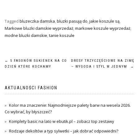
Tagged
bluzeczka damska
,
bluzki pasują do
,
jakie koszule są
,
Markowe bluzki damskie wyprzedaż
,
markowe koszule wyprzedaż
,
modne bluzki damskie
,
tanie koszule
Nawigacja
←
5 FASONÓW SUKIENEK NA CO
DRESY TRZYCZĘŚCIOWE NA ZIMĘ
DZIEŃ KTÓRE KOCHAMY
– WYGODA I STYL W JEDNYM
→
wpisu
AKTUALNOŚCI FASHION
Kolor ma znaczenie: Najmodniejsze palety barw na wesela 2026.
Co wybrać, by błyszczeć?
Komplety basic na lato w ebutik.pl – zobacz top zestawy
Rodzaje dekoltów a typ sylwetki – jak dobrać odpowiedni?