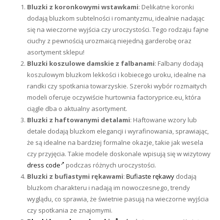
Bluzki z koronkowymi wstawkami
: Delikatne koronki
dodają bluzkom subtelności i romantyzmu, idealnie nadając
się na wieczorne wyjścia czy uroczystości. Tego rodzaju fajne
ciuchy z pewnością urozmaicą niejedną garderobę oraz
asortyment sklepu!
Bluzki koszulowe damskie z falbanami
: Falbany dodają
koszulowym bluzkom lekkości i kobiecego uroku, idealne na
randki czy spotkania towarzyskie. Szeroki wybór rozmaitych
modeli oferuje oczywiście hurtownia factoryprice.eu, która
ciągle dba o aktualny asortyment.
Bluzki z haftowanymi detalami
: Haftowane wzory lub
detale dodają bluzkom elegancji i wyrafinowania, sprawiając,
że są idealne na bardziej formalne okazje, takie jak wesela
czy przyjęcia. Takie modele doskonale wpisują się w wizytowy
dress code
podczas różnych uroczystości.
Bluzki z bufiastymi rękawami
:
Bufiaste rękawy
dodają
bluzkom charakteru i nadają im nowoczesnego, trendy
wyglądu, co sprawia, że świetnie pasują na wieczorne wyjścia
czy spotkania ze znajomymi.