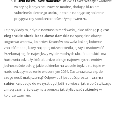
Bluzki koszulowe damskie
w kwiatowe wzory
: Kwiatowe
wzory są klasyczne i zawsze modne, dodając bluzkom
subtelności i letniego uroku, idealnie nadając się na letnie
przyjęcia czy spotkania na świeżym powietrzu.
Te przykłady to jedynie namiastka możliwości, jakie oferują
piękne
eleganckie bluzki koszulowe damskie
na specjalne okazje.
Bogactwo wzorów, kolorów i fasonów pozwala każdej kobiecie
znaleźć model, który najlepiej odzwierciedla jej styl i osobowość.
Przekonaj się, że największy wybór modnych ubrań damskich ma
hurtownia odzieży, która bardzo pilnuje najnowszych trendów.
Jednocześnie odkryj jakie sukienko na wesele będzie na topie w
nadchodzącym sezonie wiosennym 2024. Zastanawiasz się, do
czego nosić małą czarną? Odpowiedź jest dość prosta…
czarna
sukienka
pasuje do wszystkiego! Jeśli nie wiesz, jak zrobić stylizacje
z małą czarną, śpieszymy z pomocą jak stylizować
sukienkę
w
kolorze czarnym.