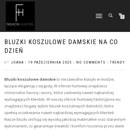
TOGGLE
0
NAVIGATION
BLUZKI KOSZULOWE DAMSKIE NA CO
DZIEŃ
BY
JOANA
|
19 PAŹDZIERNIKA 2025
|
NO COMMENTS
|
TRENDY
Bluzki koszulowe damskie
to niezawodne klasyki w modzie,
łączące elegancję z wygodą. W ofercie hurtowej znajdziesz
różnorodne fasony i wzory, które zadowolą nawet najbardziej
wymagających klientek. W naszej ofercie hurtowej Factoryprice.eu
znajdziesz bogaty wybór bluzek koszulowych damskich, które
spełnią oczekiwania nawet najbardziej wymagających klientek.
Nasze bluzki cechują się wysoką jakością materiałów oraz starannym
wykonaniem, co gwarantuje trwałość i komfort noszenia przez wiele