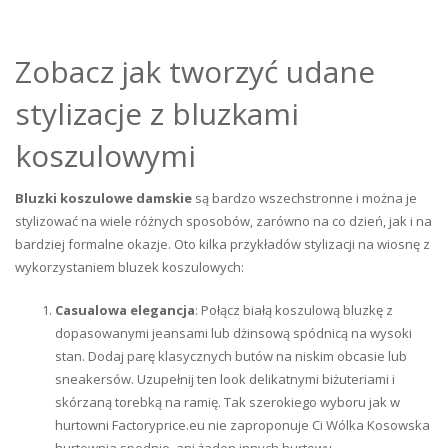
Zobacz jak tworzyć udane
stylizacje z bluzkami
koszulowymi
Bluzki koszulowe damskie
są bardzo wszechstronne i można je
stylizować na wiele różnych sposobów, zarówno na co dzień, jak i na
bardziej formalne okazje. Oto kilka przykładów stylizacji na wiosnę z
wykorzystaniem bluzek koszulowych:
Casualowa elegancja
: Połącz białą koszulową bluzkę z
dopasowanymi jeansami lub dżinsową spódnicą na wysoki
stan. Dodaj parę klasycznych butów na niskim obcasie lub
sneakersów. Uzupełnij ten look delikatnymi biżuteriami i
skórzaną torebką na ramię. Tak szerokiego wyboru jak w
hurtowni Factoryprice.eu nie zaproponuje Ci Wólka Kosowska
hurtownia spodnie, ani żaden innych hurtowy