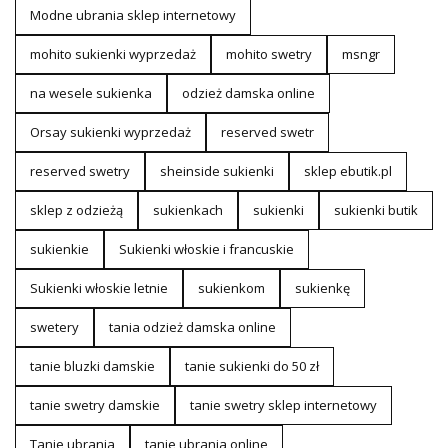
Modne ubrania sklep internetowy
mohito sukienki wyprzedaż
mohito swetry
msngr
na wesele sukienka
odzież damska online
Orsay sukienki wyprzedaż
reserved swetr
reserved swetry
sheinside sukienki
sklep ebutik.pl
sklep z odzieżą
sukienkach
sukienki
sukienki butik
sukienkie
Sukienki włoskie i francuskie
Sukienki włoskie letnie
sukienkom
sukienkę
swetery
tania odzież damska online
tanie bluzki damskie
tanie sukienki do 50 zł
tanie swetry damskie
tanie swetry sklep internetowy
Tanie ubrania
tanie ubrania online