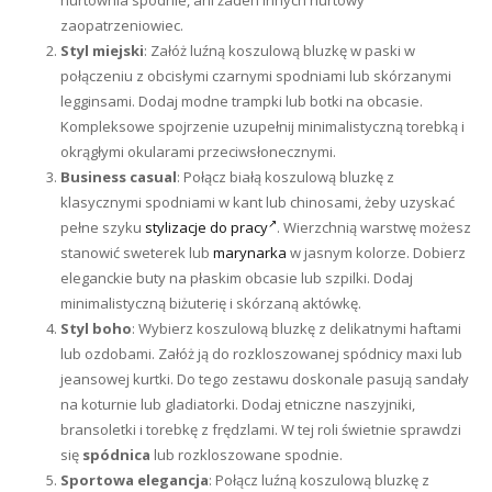
zaopatrzeniowiec.
Styl miejski
: Załóż luźną koszulową bluzkę w paski w
połączeniu z obcisłymi czarnymi spodniami lub skórzanymi
legginsami. Dodaj modne trampki lub botki na obcasie.
Kompleksowe spojrzenie uzupełnij minimalistyczną torebką i
okrągłymi okularami przeciwsłonecznymi.
Business casual
: Połącz białą koszulową bluzkę z
klasycznymi spodniami w kant lub chinosami, żeby uzyskać
pełne szyku
stylizacje do pracy
. Wierzchnią warstwę możesz
stanowić sweterek lub
marynarka
w jasnym kolorze. Dobierz
eleganckie buty na płaskim obcasie lub szpilki. Dodaj
minimalistyczną biżuterię i skórzaną aktówkę.
Styl boho
: Wybierz koszulową bluzkę z delikatnymi haftami
lub ozdobami. Załóż ją do rozkloszowanej spódnicy maxi lub
jeansowej kurtki. Do tego zestawu doskonale pasują sandały
na koturnie lub gladiatorki. Dodaj etniczne naszyjniki,
bransoletki i torebkę z frędzlami. W tej roli świetnie sprawdzi
się
spódnica
lub rozkloszowane spodnie.
Sportowa elegancja
: Połącz luźną koszulową bluzkę z