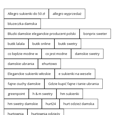
Allegro sukienki do 50 zł
allegro wyprzedaż
bluzeczka damska
Bluzki damskie eleganckie producent polski
bonprix sweter
butik lalala
butik online
butik swetry
co będzie modne w
co jest modne
damskie swetry
damskie ubrania
ehurtowo
Eleganckie sukienki włoskie
e sukienki na wesele
fajne ciuchy damskie
Gdzie kupić fajne i tanie ubrania
greenpoint
h & m swetry
hm sukienki
hm swetry damskie
hurt24
hurt odzież damska
hurtownia
hurtownia odzieży