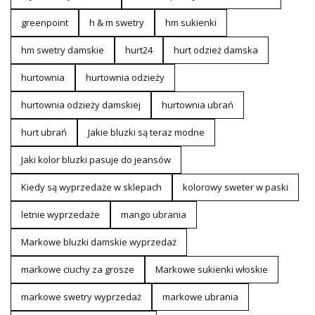
greenpoint
h & m swetry
hm sukienki
hm swetry damskie
hurt24
hurt odzież damska
hurtownia
hurtownia odzieży
hurtownia odzieży damskiej
hurtownia ubrań
hurt ubrań
Jakie bluzki są teraz modne
Jaki kolor bluzki pasuje do jeansów
Kiedy są wyprzedaże w sklepach
kolorowy sweter w paski
letnie wyprzedaże
mango ubrania
Markowe bluzki damskie wyprzedaż
markowe ciuchy za grosze
Markowe sukienki włoskie
markowe swetry wyprzedaż
markowe ubrania