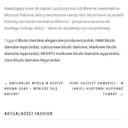
Nawilżający krem do kąpieli i pod prysznic od Allverne zamknięto w
ślicznym flakonie, który nieustannie cieszy oko. Must-have na jesień!
Polecmy też woda micelarna Allverne – jest przeznaczona do
każdego rodzaju skóry – także do wrażliwej czy naczynkowej.
Tagged
Bluzki damskie eleganckie producent polski
,
H&M bluzki
damskie wyprzedaż
,
Luksusowe bluzki damskie
,
Markowe bluzki
damskie wyprzedaż
,
MOHITO markowe bluzki damskie wyprzedaż
,
Zara bluzki damskie Wyprzedaż
Nawigacja
←
NATURALNE MYDŁA W KOSTCE
HURT ODZIEŻY DAMSKIEJ – W
AROMA SOAP – WYBIERZ SIŁĘ
JAKIEJ HURTOWNI KUPOWAĆ
wpisu
NATURY!
TOWAR?
→
AKTUALNOŚCI FASHION