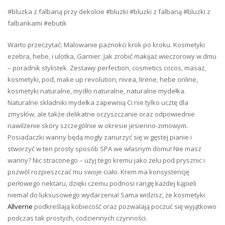
#bluzka z falbaną przy dekolcie #bluzki #bluzki z falbaną #bluzki z
falbankami #ebutik
Warto przeczytać: Malowanie paznokci krok po kroku. Kosmetyki
ezebra, hebe, i ulotka, Garnier. Jak zrobić makijaż wieczorowy w dmu
– poradnik stylistek. Zestawy perfection, cosmetics cocos, masaż,
kosmetyki, pod, make up revolution, nivea, lirene, hebe online,
kosmetyki naturalne, mydło naturalne, naturalne mydełka.
Naturalne składniki mydełka zapewnią Ci nie tylko ucztę dla
zmysłów, ale także delikatne oczyszczanie oraz odpowiednie
nawilżenie skóry szczególnie w okresie jesienno-zimowym.
Posiadaczki wanny będą mogły zanurzyć się w gęstej pianie i
stworzyć w ten prosty sposób SPA we własnym domu! Nie masz
wanny? Nic straconego – użyj tego kremu jako żelu pod prysznic i
pozwól rozpieszczać mu swoje ciało. Krem ma konsystencję
perłowego nektaru, dzięki czemu podnosi rangę każdej kąpieli
niemal do luksusowego wydarzenia! Sama widzisz, że kosmetyki
Allverne
podkreślają kobiecość oraz pozwalają poczuć się wyjątkowo
podczas tak prostych, codziennych czynności.