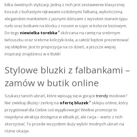
kilka świetnych stylizacji. Jedną z nich jest zestawienie klasycznej
koszuli z bufiastymi rękawami ozdobnymi falbaną, wykończoną
eleganckim mankietem z jasnymi dżinsami z wysokim stanem typu
rurki oraz botkami na klocku z nosem w szpic w kolorze beżowym.
Do tego
niewielka torebka
skórzana na ramię na srebrnym
łańcuszku oraz srebrne kolczyki koła, a całość będzie prezentować
się obłędnie. Jest to propozycja na co dzień, a jeszcze więcej
inspiracji znajdziesz w e Butik!
Stylowe bluzki z falbankami –
zamów w butik online
Szukasz tanich ubrań, które wpisują się w gorące
trendy
modowe?
Nie zwlekaj dłużej i zerknij na
ofertę bluzek
sklepu online, który
przygotował dla Ciebie coś wyjątkowego! Wielkie promocje to
niejedyna atrakcja dostępna w eButik.pl, ale racja – warto z nich
skorzystać. To przede wszystkim duży wybór modnych ubrań na
różne okazje.