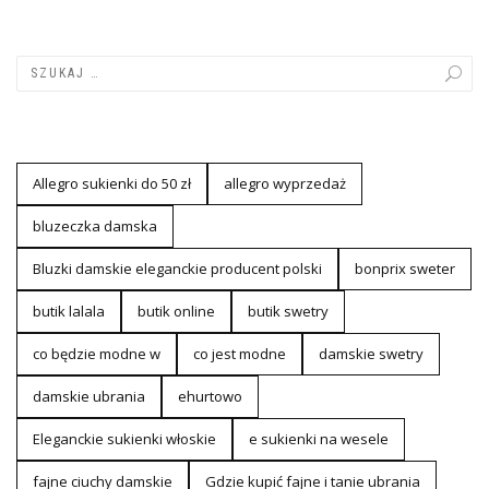
Allegro sukienki do 50 zł
allegro wyprzedaż
bluzeczka damska
Bluzki damskie eleganckie producent polski
bonprix sweter
butik lalala
butik online
butik swetry
co będzie modne w
co jest modne
damskie swetry
damskie ubrania
ehurtowo
Eleganckie sukienki włoskie
e sukienki na wesele
fajne ciuchy damskie
Gdzie kupić fajne i tanie ubrania