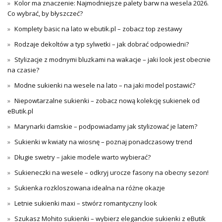
Kolor ma znaczenie: Najmodniejsze palety barw na wesela 2026.
Co wybrać, by błyszczeć?
Komplety basic na lato w ebutik.pl – zobacz top zestawy
Rodzaje dekoltów a typ sylwetki – jak dobrać odpowiedni?
Stylizacje z modnymi bluzkami na wakacje – jaki look jest obecnie
na czasie?
Modne sukienki na wesele na lato – na jaki model postawić?
Niepowtarzalne sukienki – zobacz nową kolekcję sukienek od
eButik.pl
Marynarki damskie – podpowiadamy jak stylizować je latem?
Sukienki w kwiaty na wiosnę – poznaj ponadczasowy trend
Długie swetry – jakie modele warto wybierać?
Sukieneczki na wesele – odkryj urocze fasony na obecny sezon!
Sukienka rozkloszowana idealna na różne okazje
Letnie sukienki maxi – stwórz romantyczny look
Szukasz Mohito sukienki – wybierz eleganckie sukienki z eButik