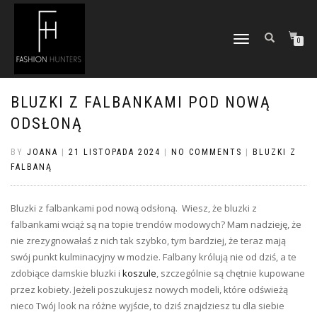
TOGGLE
0
NAVIGATION
BLUZKI Z FALBANKAMI POD NOWĄ
ODSŁONĄ
BY
JOANA
|
21 LISTOPADA 2024
|
NO COMMENTS
|
BLUZKI Z
FALBANĄ
Bluzki z falbankami pod nową odsłoną. Wiesz, że bluzki z
falbankami wciąż są na topie trendów modowych? Mam nadzieję, że
nie zrezygnowałaś z nich tak szybko, tym bardziej, że teraz mają
swój punkt kulminacyjny w modzie. Falbany królują nie od dziś, a te
zdobiące damskie bluzki i
koszule
, szczególnie są chętnie kupowane
przez kobiety. Jeżeli poszukujesz nowych modeli, które odświeżą
nieco Twój look na różne wyjście, to dziś znajdziesz tu dla siebie