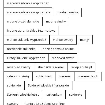
markowe ubrania wyprzedaż
markowe ubrania wyprzedaże
moda damska
modne bluzki damskie
modne ciuchy
Modne ubrania sklep internetowy
mohito sukienki wyprzedaż
mohito swetry
msngr
na wesele sukienka
odzież damska online
Orsay sukienki wyprzedaż
reserved swetr
reserved swetry
sheinside sukienki
sklep ebutik.pl
sklep z odzieżą
sukienkach
sukienki
sukienki butik
sukienkie
Sukienki włoskie i francuskie
Sukienki włoskie letnie
sukienkom
sukienkę
swetery
tania odzież damska online