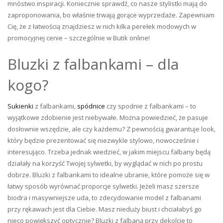
mnóstwo inspiracji. Koniecznie sprawdź, co nasze stylistki mają do
zaproponowania, bo właśnie trwają gorące wyprzedaże. Zapewniam
Cię, że z łatwością znajdziesz w nich kilka perełek modowych w
promocyjnej cenie – szczególnie w Butik online!
Bluzki z falbankami – dla
kogo?
Sukienki
z falbankami,
spódnice
czy spodnie z falbankami – to
wyjątkowe zdobienie jest niebywałe. Można powiedzieć, że pasuje
dosłownie wszędzie, ale czy każdemu? Z pewnością gwarantuje look,
który będzie prezentować się niezwykle stylowo, nowocześnie i
interesująco. Trzeba jednak wiedzieć, w jakim miejscu falbany będą
działały na korzyść Twojej sylwetki, by wyglądać w nich po prostu
dobrze. Bluzki z falbankami to idealne ubranie, które pomoże się w
łatwy sposób wyrównać proporcje sylwetki. Jeżeli masz szersze
biodra i masywniejsze uda, to zdecydowanie model z falbanami
przy rękawach jest dla Ciebie. Masz nieduży biust i chciałabyś go
nieco powiększyć optycznie? Bluzki z falbaną przy dekolcie to