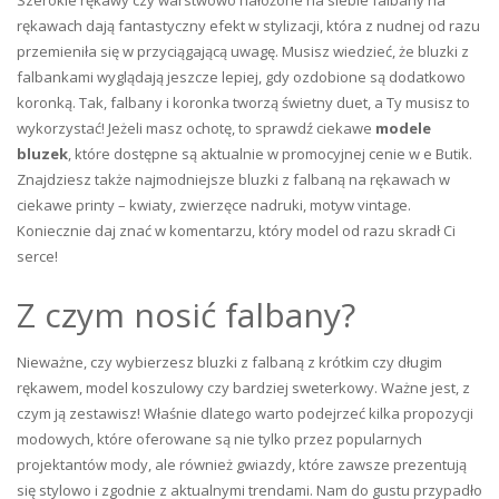
rękawach dają fantastyczny efekt w stylizacji, która z nudnej od razu
przemieniła się w przyciągającą uwagę. Musisz wiedzieć, że bluzki z
falbankami wyglądają jeszcze lepiej, gdy ozdobione są dodatkowo
koronką. Tak, falbany i koronka tworzą świetny duet, a Ty musisz to
wykorzystać! Jeżeli masz ochotę, to sprawdź ciekawe
modele
bluzek
, które dostępne są aktualnie w promocyjnej cenie w e Butik.
Znajdziesz także najmodniejsze bluzki z falbaną na rękawach w
ciekawe printy – kwiaty, zwierzęce nadruki, motyw vintage.
Koniecznie daj znać w komentarzu, który model od razu skradł Ci
serce!
Z czym nosić falbany?
Nieważne, czy wybierzesz bluzki z falbaną z krótkim czy długim
rękawem, model koszulowy czy bardziej sweterkowy. Ważne jest, z
czym ją zestawisz! Właśnie dlatego warto podejrzeć kilka propozycji
modowych, które oferowane są nie tylko przez popularnych
projektantów mody, ale również gwiazdy, które zawsze prezentują
się stylowo i zgodnie z aktualnymi trendami. Nam do gustu przypadło