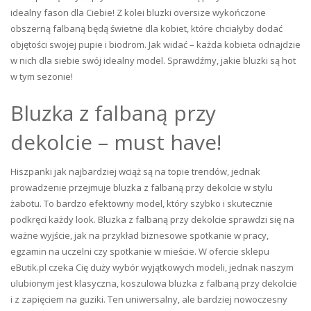
idealny fason dla Ciebie! Z kolei bluzki oversize wykończone
obszerną falbaną będą świetne dla kobiet, które chciałyby dodać
objętości swojej pupie i biodrom. Jak widać – każda kobieta odnajdzie
w nich dla siebie swój idealny model. Sprawdźmy, jakie bluzki są hot
w tym sezonie!
Bluzka z falbaną przy
dekolcie – must have!
Hiszpanki jak najbardziej wciąż są na topie trendów, jednak
prowadzenie przejmuje bluzka z falbaną przy dekolcie w stylu
żabotu. To bardzo efektowny model, który szybko i skutecznie
podkręci każdy look. Bluzka z falbaną przy dekolcie sprawdzi się na
ważne wyjście, jak na przykład biznesowe spotkanie w pracy,
egzamin na uczelni czy spotkanie w mieście. W ofercie sklepu
eButik.pl czeka Cię duży wybór wyjątkowych modeli, jednak naszym
ulubionym jest klasyczna, koszulowa bluzka z falbaną przy dekolcie
i z zapięciem na guziki. Ten uniwersalny, ale bardziej nowoczesny