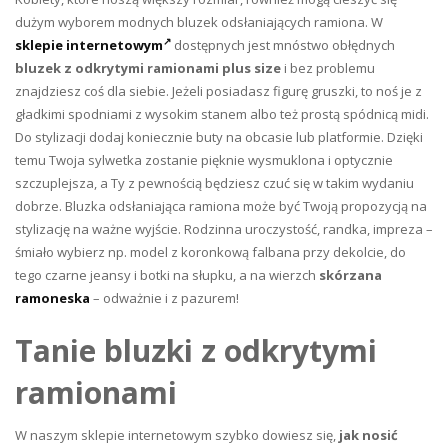
dużym wyborem modnych bluzek odsłaniających ramiona. W
sklepie internetowym
dostępnych jest mnóstwo obłędnych
bluzek z odkrytymi ramionami plus size
i bez problemu
znajdziesz coś dla siebie. Jeżeli posiadasz figurę gruszki, to noś je z
gładkimi spodniami z wysokim stanem albo też prostą spódnicą midi.
Do stylizacji dodaj koniecznie buty na obcasie lub platformie. Dzięki
temu Twoja sylwetka zostanie pięknie wysmuklona i optycznie
szczuplejsza, a Ty z pewnością będziesz czuć się w takim wydaniu
dobrze. Bluzka odsłaniająca ramiona może być Twoją propozycją na
stylizację na ważne wyjście. Rodzinna uroczystość, randka, impreza –
śmiało wybierz np. model z koronkową falbana przy dekolcie, do
tego czarne jeansy i botki na słupku, a na wierzch
skórzana
ramoneska
– odważnie i z pazurem!
Tanie bluzki z odkrytymi
ramionami
W naszym sklepie internetowym szybko dowiesz się,
jak nosić