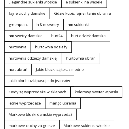
Eleganckie sukienki włoskie
e sukienki na wesele
fajne ciuchy damskie
Gdzie kupić fajne i tanie ubrania
greenpoint
h & m swetry
hm sukienki
hm swetry damskie
hurt24
hurt odzież damska
hurtownia
hurtownia odzieży
hurtownia odzieży damskiej
hurtownia ubrań
hurt ubrań
Jakie bluzki są teraz modne
Jaki kolor bluzki pasuje do jeansów
Kiedy są wyprzedaże w sklepach
kolorowy sweter w paski
letnie wyprzedaże
mango ubrania
Markowe bluzki damskie wyprzedaż
markowe ciuchy za grosze
Markowe sukienki włoskie