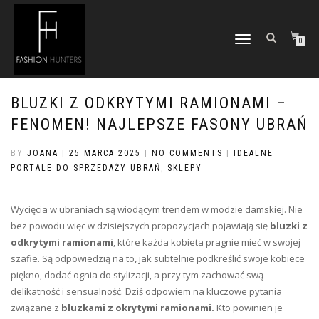
TOGGLE
0
NAVIGATION
BLUZKI Z ODKRYTYMI RAMIONAMI –
FENOMEN! NAJLEPSZE FASONY UBRAŃ
BY
JOANA
|
25 MARCA 2025
|
NO COMMENTS
|
IDEALNE
PORTALE DO SPRZEDAŻY UBRAŃ
,
SKLEPY
Wycięcia w ubraniach są wiodącym trendem w modzie damskiej. Nie
bez powodu więc w dzisiejszych propozycjach pojawiają się
bluzki z
odkrytymi ramionami
, które każda kobieta pragnie mieć w swojej
szafie. Są odpowiedzią na to, jak subtelnie podkreślić swoje kobiece
piękno, dodać ognia do stylizacji, a przy tym zachować swą
delikatność i sensualność. Dziś odpowiem na kluczowe pytania
związane z
bluzkami z okrytymi ramionami.
Kto powinien je