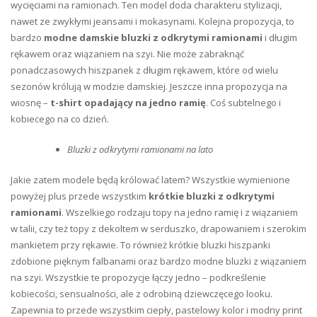
wycięciami na ramionach. Ten model doda charakteru stylizacji,
nawet ze zwykłymi jeansami i mokasynami. Kolejna propozycja, to
bardzo
modne damskie bluzki z odkrytymi ramionami
i długim
rękawem oraz wiązaniem na szyi. Nie może zabraknąć
ponadczasowych hiszpanek z długim rękawem, które od wielu
sezonów królują w modzie damskiej. Jeszcze inna propozycja na
wiosnę –
t-shirt opadający na jedno ramię
. Coś subtelnego i
kobiecego na co dzień.
Bluzki z odkrytymi ramionami na lato
Jakie zatem modele będą królować latem? Wszystkie wymienione
powyżej plus przede wszystkim
krótkie bluzki z odkrytymi
ramionami
. Wszelkiego rodzaju topy na jedno ramię i z wiązaniem
w talii, czy też topy z dekoltem w serduszko, drapowaniem i szerokim
mankietem przy rękawie. To również krótkie bluzki hiszpanki
zdobione pięknym falbanami oraz bardzo modne bluzki z wiązaniem
na szyi. Wszystkie te propozycje łączy jedno – podkreślenie
kobiecości, sensualności, ale z odrobiną dziewczęcego looku.
Zapewnia to przede wszystkim ciepły, pastelowy kolor i modny print