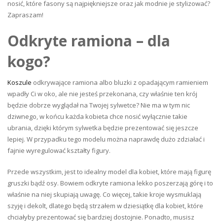
nosić, które fasony są najpiękniejsze oraz jak modnie je stylizować?
Zapraszam!
Odkryte ramiona – dla
kogo?
Koszule
odkrywające ramiona albo bluzki z opadającym ramieniem
wpadły Ci w oko, ale nie jesteś przekonana, czy właśnie ten krój
będzie dobrze wyglądał na Twojej sylwetce? Nie ma w tym nic
dziwnego, w końcu każda kobieta chce nosić wyłącznie takie
ubrania, dzięki którym sylwetka będzie prezentować się jeszcze
lepiej. W przypadku tego modelu można naprawdę dużo zdziałać i
fajnie wyregulować kształty figury.
Przede wszystkim, jest to idealny model dla kobiet, które mają figurę
gruszki bądź osy. Bowiem odkryte ramiona lekko poszerzają górę i to
właśnie na niej skupiają uwagę. Co więcej, takie kroje wysmuklają
szyję i dekolt, dlatego będą strzałem w dziesiątkę dla kobiet, które
chciałyby prezentować się bardziej dostojnie. Ponadto, musisz