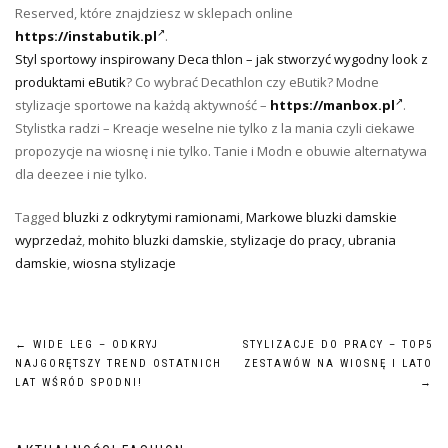
Reserved, które znajdziesz w sklepach online
https://instabutik.pl
.
Styl sportowy inspirowany Deca thlon – jak stworzyć wygodny look z
produktami eButik
? Co wybrać Decathlon czy eButik? Modne
stylizacje sportowe na każdą aktywność –
https://manbox.pl
.
Stylistka radzi – Kreacje weselne nie tylko z la mania czyli ciekawe
propozycje na wiosnę i nie tylko. Tanie i Modn e obuwie alternatywa
dla deezee i nie tylko.
Tagged
bluzki z odkrytymi ramionami
,
Markowe bluzki damskie
wyprzedaż
,
mohito bluzki damskie
,
stylizacje do pracy
,
ubrania
damskie
,
wiosna stylizacje
Nawigacja
←
WIDE LEG – ODKRYJ
STYLIZACJE DO PRACY – TOP5
NAJGORĘTSZY TREND OSTATNICH
ZESTAWÓW NA WIOSNĘ I LATO
wpisu
LAT WŚRÓD SPODNI!
→