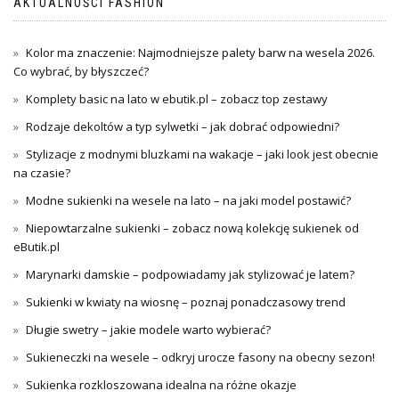
AKTUALNOŚCI FASHION
Kolor ma znaczenie: Najmodniejsze palety barw na wesela 2026.
Co wybrać, by błyszczeć?
Komplety basic na lato w ebutik.pl – zobacz top zestawy
Rodzaje dekoltów a typ sylwetki – jak dobrać odpowiedni?
Stylizacje z modnymi bluzkami na wakacje – jaki look jest obecnie
na czasie?
Modne sukienki na wesele na lato – na jaki model postawić?
Niepowtarzalne sukienki – zobacz nową kolekcję sukienek od
eButik.pl
Marynarki damskie – podpowiadamy jak stylizować je latem?
Sukienki w kwiaty na wiosnę – poznaj ponadczasowy trend
Długie swetry – jakie modele warto wybierać?
Sukieneczki na wesele – odkryj urocze fasony na obecny sezon!
Sukienka rozkloszowana idealna na różne okazje