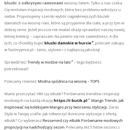
bluzki z odkrytymi ramionami
wiosną i latem. Tylko u nas czeka
Cię mnóstwo inspiracji modowych, które bez problemu wdrożysz u
siebie. Proponujemy szeroki wybór najpiękniejszych bluzek
damskich na wiosnę i lato, które są przyjemne dla ciała, a przy tym w
dobrej cenie. Jeżeli jeszcze nie miałaś okazji sprawdzić naszej nowej,
letniej kolekcji – zapraszam. Na pewno się nie zawiedziesz. A dla
tych, co chcieliby kupić
bluzki damskie w hurcie
, polecam zakupy
w factoryprice.pl – tanio, stylowo i z najlepszą jakością!
Sprawdź też:
Trendy w modzie na lato
– tego będziesz
potrzebować!
Polecamy również:
Modna spódnica na wiosnę – TOP5
Warto przeczytać: HM czy eButik? Porównanie trendów i inspiracji
modowych na każdą okazję
https://i-butik.pl
.
Mango Trends: Jak
inspirować się kolekcjami Mangos przy tworzeniu stylizacji
. Zaras
Style w Twojej szafie: Jak odtworzyć ikoniczne stylizacje z ofertą
eButik? Co wybierasz
Resserved czy eButik Porównanie modowych
propozycji na nadchodzący sezon
. Polecamy też 5 hitów sezonu z