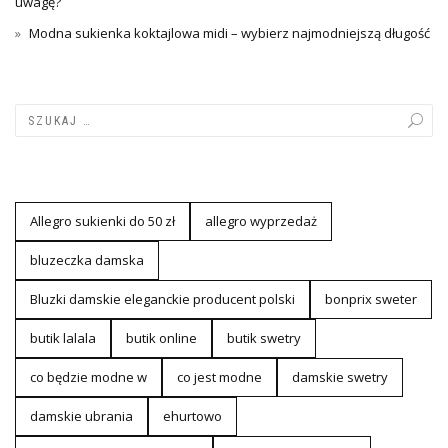
uwagę?
Modna sukienka koktajlowa midi – wybierz najmodniejszą długość
Allegro sukienki do 50 zł
allegro wyprzedaż
bluzeczka damska
Bluzki damskie eleganckie producent polski
bonprix sweter
butik lalala
butik online
butik swetry
co będzie modne w
co jest modne
damskie swetry
damskie ubrania
ehurtowo