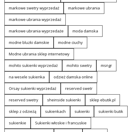
markowe swetry wyprzedaż
markowe ubrania
markowe ubrania wyprzedaż
markowe ubrania wyprzedaże
moda damska
modne bluzki damskie
modne ciuchy
Modne ubrania sklep internetowy
mohito sukienki wyprzedaż
mohito swetry
msngr
na wesele sukienka
odzież damska online
Orsay sukienki wyprzedaż
reserved swetr
reserved swetry
sheinside sukienki
sklep ebutik.pl
sklep z odzieżą
sukienkach
sukienki
sukienki butik
sukienkie
Sukienki włoskie i francuskie