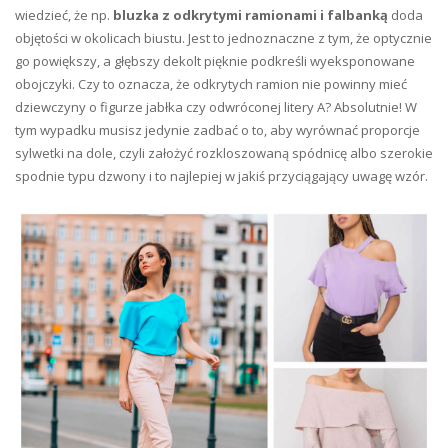
wiedzieć, że np.
bluzka z odkrytymi ramionami i falbanką
doda
objętości w okolicach biustu. Jest to jednoznaczne z tym, że optycznie
go powiększy, a głębszy dekolt pięknie podkreśli wyeksponowane
obojczyki. Czy to oznacza, że odkrytych ramion nie powinny mieć
dziewczyny o figurze jabłka czy odwróconej litery A? Absolutnie! W
tym wypadku musisz jedynie zadbać o to, aby wyrównać proporcje
sylwetki na dole, czyli założyć rozkloszowaną spódnicę albo szerokie
spodnie typu dzwony i to najlepiej w jakiś przyciągający uwagę wzór.