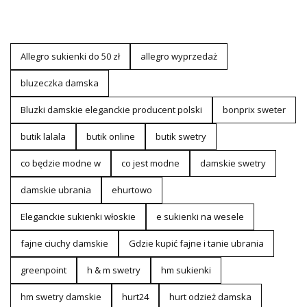
Allegro sukienki do 50 zł
allegro wyprzedaż
bluzeczka damska
Bluzki damskie eleganckie producent polski
bonprix sweter
butik lalala
butik online
butik swetry
co będzie modne w
co jest modne
damskie swetry
damskie ubrania
ehurtowo
Eleganckie sukienki włoskie
e sukienki na wesele
fajne ciuchy damskie
Gdzie kupić fajne i tanie ubrania
greenpoint
h & m swetry
hm sukienki
hm swetry damskie
hurt24
hurt odzież damska