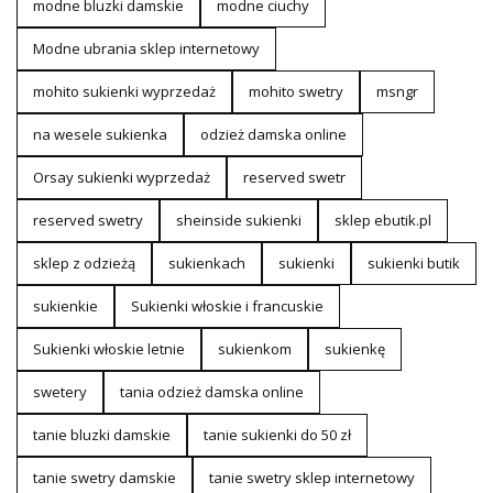
modne bluzki damskie
modne ciuchy
Modne ubrania sklep internetowy
mohito sukienki wyprzedaż
mohito swetry
msngr
na wesele sukienka
odzież damska online
Orsay sukienki wyprzedaż
reserved swetr
reserved swetry
sheinside sukienki
sklep ebutik.pl
sklep z odzieżą
sukienkach
sukienki
sukienki butik
sukienkie
Sukienki włoskie i francuskie
Sukienki włoskie letnie
sukienkom
sukienkę
swetery
tania odzież damska online
tanie bluzki damskie
tanie sukienki do 50 zł
tanie swetry damskie
tanie swetry sklep internetowy