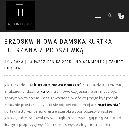
TOGGLE
0
NAVIGATION
BRZOSKWINIOWA DAMSKA KURTKA
FUTRZANA Z PODSZEWKĄ
BY
JOANA
|
13 PAŹDZIERNIKA 2025
|
NO COMMENTS
|
ZAKUPY
HURTOWE
Jaka jest idealna
kurtka zimowa damska
? Jak każda kobieta wie,
znalezienie idealnej
kurtki
na zimowe czy jesienne dni może być
sporym wyzwaniem. Poszukiwania tej właściwej mogą być jednak
znacznie prostsze, gdy zna się odpowiednie miejsce.
hurtownia
kurtek Factoryprice.eu oferuje szeroki wybór odzieży wysokiej
jakości, które zadowolą nawet najbardziej wymagające gusta. Wśród
licznych propozycji wyróżnia się niezwykle elegancka
i
ciepła