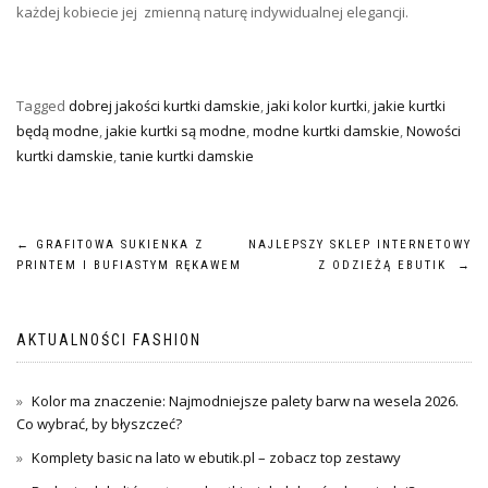
każdej kobiecie jej zmienną naturę indywidualnej elegancji.
Tagged
dobrej jakości kurtki damskie
,
jaki kolor kurtki
,
jakie kurtki
będą modne
,
jakie kurtki są modne
,
modne kurtki damskie
,
Nowości
kurtki damskie
,
tanie kurtki damskie
Nawigacja
←
GRAFITOWA SUKIENKA Z
NAJLEPSZY SKLEP INTERNETOWY
PRINTEM I BUFIASTYM RĘKAWEM
Z ODZIEŻĄ EBUTIK
→
wpisu
AKTUALNOŚCI FASHION
Kolor ma znaczenie: Najmodniejsze palety barw na wesela 2026.
Co wybrać, by błyszczeć?
Komplety basic na lato w ebutik.pl – zobacz top zestawy