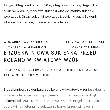
Tagged
Allegro sukienki do 50 zł
,
allegro wyprzedaż
,
Eleganckie
sukienki włoskie
,
Markowe sukienki włoskie
,
mohito sukienki
wyprzedaż
,
Orsay sukienki wyprzedaż
,
sukienki butik
,
Sukienki
włoskie i francuskie
,
Sukienki włoskie letnie
Nawigacja
←
CZARNA DAMSKA KURTKA
BUTY NA RANDKĘ – JAKIE
RAMONESKA Z KIESZENIAMI
FASONY WYBIERAĆ?
→
BRZOSKWINIOWA SUKIENKA PRZED
wpisu
KOLANO W KWIATOWY WZÓR
BY
JOANA
|
19 CZERWCA 2024
|
NO COMMENTS
|
FASHION
AKTUALNE TRENDY MODOWE
Brzoskwiniowa sukienka przed kolano w kwiatowy wzór
jest idealna
gorące na lato. Zachwyć się stylem
i
komfortem noszenia dzięki
sukienki
od LAKERTA, model LK-SK-509677.01X. Projektanci marki
postawili na niebanalne połączenie barwy brzoskwiniowej z