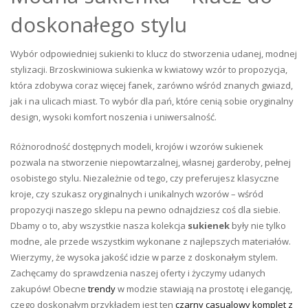
doskonałego stylu
Wybór odpowiedniej sukienki to klucz do stworzenia udanej, modnej
stylizacji. Brzoskwiniowa sukienka w kwiatowy wzór to propozycja,
która zdobywa coraz więcej fanek, zarówno wśród znanych gwiazd,
jak i na ulicach miast. To wybór dla pań, które cenią sobie oryginalny
design, wysoki komfort noszenia i uniwersalność.
Różnorodność dostępnych modeli, krojów i wzorów sukienek
pozwala na stworzenie niepowtarzalnej, własnej garderoby, pełnej
osobistego stylu. Niezależnie od tego, czy preferujesz klasyczne
kroje, czy szukasz oryginalnych i unikalnych wzorów – wśród
propozycji naszego sklepu na pewno odnajdziesz coś dla siebie.
Dbamy o to, aby wszystkie nasza kolekcja
sukienek
były nie tylko
modne, ale przede wszystkim wykonane z najlepszych materiałów.
Wierzymy, że wysoka jakość idzie w parze z doskonałym stylem.
Zachęcamy do sprawdzenia naszej oferty i życzymy udanych
zakupów! Obecne
trendy
w modzie stawiają na prostotę i elegancję,
czego doskonałym przykładem jest ten
czarny casualowy komplet z