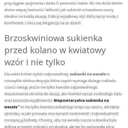
przyciągnie spojrzenia i doda Ci pewności siebie. Nic nie doda letnim
dniom więcej świeżości i lekkości jak sukienki w kwiatowe wzory
idealne na każdą okazję. Odkryj wyjątkowy styl, który łączy modę z
komfortem, i ciesz się elegancją na co dzień!
Brzoskwiniowa sukienka
przed kolano w kwiatowy
wzór i nie tylko
Dla wielu kobiet wybór odpowiedniej
sukienki na wesele
to
niezwykle istotna decyzja, która często wymaga dużego nakładu
czasu i uwagi. Jest to nie tylko kwestia odpowiedniego
dopasowania ubrania do okazji, ale również wyraz osobistego stylu
oraz poczucia wyjątkowości.
Niepowtarzalna sukienka na
wesele
to nie tylko kwestia unikalnego kroju czy wzoru, ale także
sposobu, w jaki pozwala ona wyrazić osobowość i indywidualność
noszącej ją kobiety. Chcemy, aby na weselu nasza sukienka była
jedyna w swoim rodzaju i oryginalna, ale też by wpisywała się w