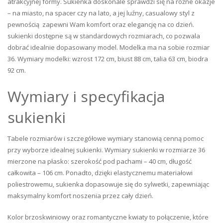
atrakcyjnej formy. Sukienka doskonale sprawdzi się na różne okazje
– na miasto, na spacer czy na lato, a jej luźny, casualowy styl z
pewnością zapewni Wam komfort oraz elegancję na co dzień.
sukienki dostępne są w standardowych rozmiarach, co pozwala
dobrać idealnie dopasowany model. Modelka ma na sobie rozmiar
36. Wymiary modelki: wzrost 172 cm, biust 88 cm, talia 63 cm, biodra
92 cm.
Wymiary i specyfikacja
sukienki
Tabele rozmiarów i szczegółowe wymiary stanowią cenną pomoc
przy wyborze idealnej sukienki. Wymiary sukienki w rozmiarze 36
mierzone na płasko: szerokość pod pachami – 40 cm, długość
całkowita – 106 cm. Ponadto, dzięki elastycznemu materiałowi
poliestrowemu, sukienka dopasowuje się do sylwetki, zapewniając
maksymalny komfort noszenia przez cały dzień.
Kolor brzoskwiniowy oraz romantyczne kwiaty to połączenie, które