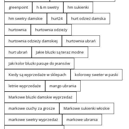
greenpoint
h & m swetry
hm sukienki
hm swetry damskie
hurt24
hurt odzież damska
hurtownia
hurtownia odzieży
hurtownia odzieży damskiej
hurtownia ubrań
hurt ubrań
Jakie bluzki są teraz modne
Jaki kolor bluzki pasuje do jeansów
Kiedy są wyprzedaże w sklepach
kolorowy sweter w paski
letnie wyprzedaże
mango ubrania
Markowe bluzki damskie wyprzedaż
markowe ciuchy za grosze
Markowe sukienki włoskie
markowe swetry wyprzedaż
markowe ubrania