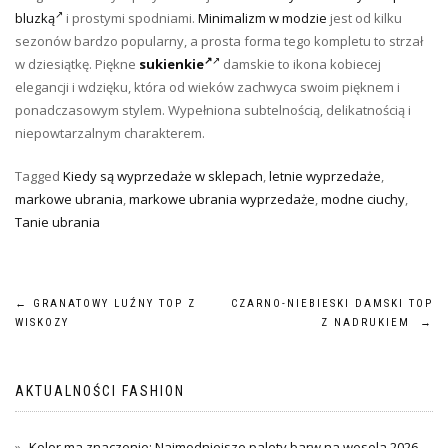
bluzką
i prostymi spodniami.
Minimalizm w modzie
jest od kilku
sezonów bardzo popularny, a prosta forma tego kompletu to strzał
w dziesiątkę. Piękne
sukienkie
damskie to ikona kobiecej
elegancji i wdzięku, która od wieków zachwyca swoim pięknem i
ponadczasowym stylem. Wypełniona subtelnością, delikatnością i
niepowtarzalnym charakterem.
Tagged
Kiedy są wyprzedaże w sklepach
,
letnie wyprzedaże
,
markowe ubrania
,
markowe ubrania wyprzedaże
,
modne ciuchy
,
Tanie ubrania
Nawigacja
←
GRANATOWY LUŹNY TOP Z
CZARNO-NIEBIESKI DAMSKI TOP
WISKOZY
Z NADRUKIEM
→
wpisu
AKTUALNOŚCI FASHION
Kolor ma znaczenie: Najmodniejsze palety barw na wesela 2026.