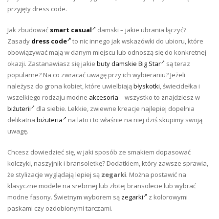
przyjęty dress code.
Jak zbudować
smart casual
damski – jakie ubrania łączyć?
Zasady
dress code
to nic innego jak wskazówki do ubioru, które
obowiązywać mają w danym miejscu lub odnoszą się do konkretnej
okazji. Zastanawiasz się jakie
buty damskie
Big Star
są teraz
popularne? Na co zwracać uwagę przy ich wybieraniu? Jeżeli
należysz do grona kobiet, które uwielbiają
błyskotki
, świecidełka i
wszelkiego rodzaju modne
akcesoria
– wszystko to znajdziesz w
biżuterii
dla siebie. Lekkie, zwiewne kreacje najlepiej dopełnia
delikatna
biżuteria
na lato i to właśnie na niej dziś skupimy swoją
uwagę.
Chcesz dowiedzieć się, w jaki sposób ze smakiem dopasować
kolczyki, naszyjnik i bransoletkę? Dodatkiem, który zawsze sprawia,
że stylizacje wyglądają lepiej są
zegarki
. Można postawić na
klasyczne modele na srebrnej lub złotej bransolecie lub wybrać
modne fasony. Świetnym wyborem są
zegarki
z kolorowymi
paskami czy ozdobionymi tarczami.