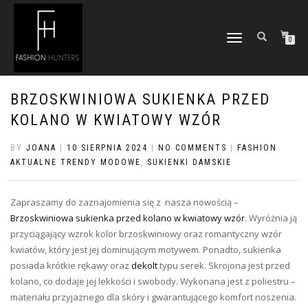
TOGGLE
0
NAVIGATION
BRZOSKWINIOWA SUKIENKA PRZED
KOLANO W KWIATOWY WZÓR
BY
JOANA
|
10 SIERPNIA 2024
|
NO COMMENTS
|
FASHION
AKTUALNE TRENDY MODOWE
,
SUKIENKI DAMSKIE
Zapraszamy do zaznajomienia się z nasza nowością –
Brzoskwiniowa sukienka przed kolano w kwiatowy wzór
. Wyróżnia ją
przyciągający wzrok kolor brzoskwiniowy oraz romantyczny wzór
kwiatów, który jest jej dominującym motywem. Ponadto, sukienka
posiada krótkie rękawy oraz
dekolt
typu serek. Skrojona jest przed
kolano, co dodaje jej lekkości i swobody. Wykonana jest z poliestru –
materiału przyjaznego dla skóry i gwarantującego komfort noszenia.