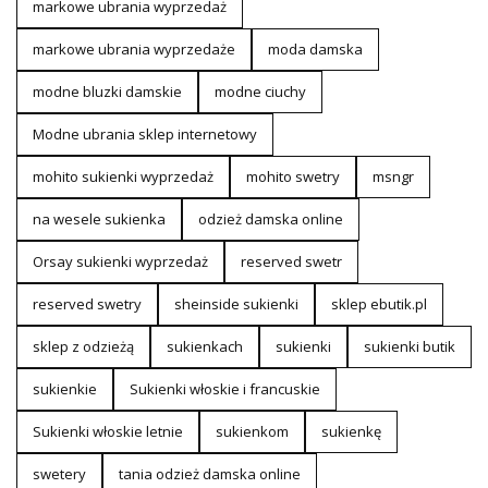
markowe ubrania wyprzedaż
markowe ubrania wyprzedaże
moda damska
modne bluzki damskie
modne ciuchy
Modne ubrania sklep internetowy
mohito sukienki wyprzedaż
mohito swetry
msngr
na wesele sukienka
odzież damska online
Orsay sukienki wyprzedaż
reserved swetr
reserved swetry
sheinside sukienki
sklep ebutik.pl
sklep z odzieżą
sukienkach
sukienki
sukienki butik
sukienkie
Sukienki włoskie i francuskie
Sukienki włoskie letnie
sukienkom
sukienkę
swetery
tania odzież damska online