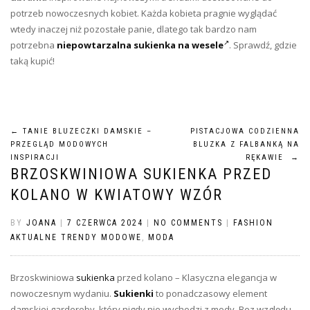
potrzeb nowoczesnych kobiet. Każda kobieta pragnie wyglądać
wtedy inaczej niż pozostałe panie, dlatego tak bardzo nam
potrzebna
niepowtarzalna sukienka na wesele
. Sprawdź, gdzie
taką kupić!
Nawigacja
←
TANIE BLUZECZKI DAMSKIE –
PISTACJOWA CODZIENNA
PRZEGLĄD MODOWYCH
BLUZKA Z FALBANKĄ NA
wpisu
INSPIRACJI
RĘKAWIE
→
BRZOSKWINIOWA SUKIENKA PRZED
KOLANO W KWIATOWY WZÓR
BY
JOANA
|
7 CZERWCA 2024
|
NO COMMENTS
|
FASHION
AKTUALNE TRENDY MODOWE
,
MODA
Brzoskwiniowa
sukienka
przed kolano – Klasyczna elegancja w
nowoczesnym wydaniu.
Sukienki
to ponadczasowy element
damskiej garderoby, który nigdy nie wychodzi z mody. Bez względu