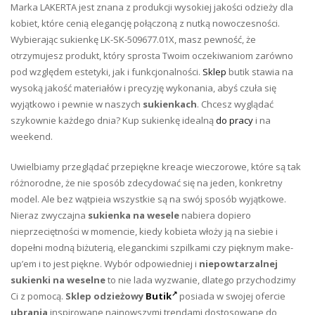
Marka LAKERTA jest znana z produkcji wysokiej jakości odzieży dla
kobiet, które cenią elegancję połączoną z nutką nowoczesności.
Wybierając sukienkę LK-SK-509677.01X, masz pewność, że
otrzymujesz produkt, który sprosta Twoim oczekiwaniom zarówno
pod względem estetyki, jak i funkcjonalności.
Sklep
butik stawia na
wysoką jakość materiałów i precyzję wykonania, abyś czuła się
wyjątkowo i pewnie w naszych
sukienkach
. Chcesz wyglądać
szykownie każdego dnia? Kup sukienkę idealną
do pracy
i na
weekend.
Uwielbiamy przeglądać przepiękne kreacje wieczorowe, które są tak
różnorodne, że nie sposób zdecydować się na jeden, konkretny
model. Ale bez wątpieia wszystkie są na swój sposób wyjątkowe.
Nieraz zwyczajna
sukienka na wesele
nabiera dopiero
nieprzeciętności w momencie, kiedy kobieta włoży ją na siebie i
dopełni modną biżuterią, eleganckimi szpilkami czy pięknym make-
up’em i to jest piękne. Wybór odpowiedniej i
niepowtarzalnej
sukienki na weselne
to nie lada wyzwanie, dlatego przychodzimy
Ci z pomocą.
Sklep odzieżowy
Butik
posiada w swojej ofercie
ubrania
inspirowane najnowszymi trendami dostosowane do