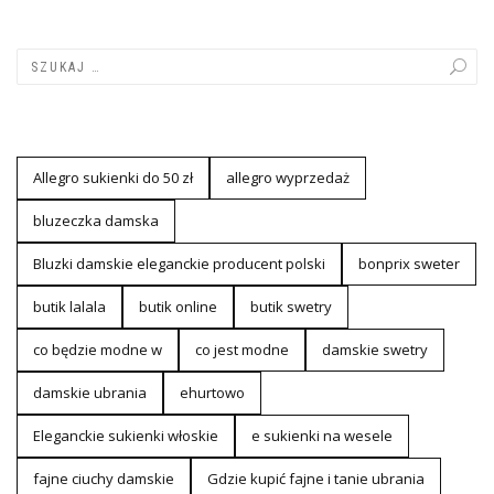
Allegro sukienki do 50 zł
allegro wyprzedaż
bluzeczka damska
Bluzki damskie eleganckie producent polski
bonprix sweter
butik lalala
butik online
butik swetry
co będzie modne w
co jest modne
damskie swetry
damskie ubrania
ehurtowo
Eleganckie sukienki włoskie
e sukienki na wesele
fajne ciuchy damskie
Gdzie kupić fajne i tanie ubrania